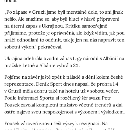
dodal.
„Po zápase v Gruzii jsme byli mentálně dole, to ani jinak
nešlo. Ale snažíme se, aby byli kluci v hlavě připraveni
na úterní zápas s Ukrajinou. Kritiku samozřejmě
přijímáme, protože je oprávněná, ale když vidím, jak jsou
hráči odhodlaní to odčinit, tak je jen na nás napravit ten
sobotní výkon,“ pokračoval.
Ukrajina odehrála úvodní zápas Ligy národů s Albánií na
pražské Letné a Albánie vyhrála 2:1.
Pojďme na závěr ještě zpět k náladě a dění kolem české
reprezentace. Deník Sport dnes napsal, že prohra 1:4
v Gruzii měla dohru také na hotelu už v sobotu večer.
Podle informací Sportu si rozčilený šéf svazu Petr
Fousek zavolal kompletní mužstvo včetně trenérů a dal
ostře najevo svou nespokojenost s výkonem i výsledkem.
Fousek zároveň znovu řeší výzvy k rezignaci. Na