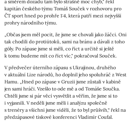
a směrem dozadu tam bylo strašně moc chyb," řekl
kapitán českého týmu Tomáš Souček v rozhovoru pro
ČT sport hned po prohře 1:4, která patří mezi nejvyšší
prohry národního týmu.
„Občas jsem měl pocit, že jsme se chovali jako žáčci. Oni
tak chodili do protiútoků, sami na bránu a dávali z toho
góly. Po zápase jsme si měli, co říct a určitě si ještě
k tomu budeme mít co říct víc," pokračoval Souček.
V předvečer úterního zápasu s Ukrajinou, druhého
v aktuální Lize národů, ho doplnil jeho spoluhráč z West
Hamu. „Hned po zápase v Gruzii jsme zůstali v kabině
jen sami hráči. Vzešlo to ode mě a od Tomáše Součka.
Chtěli jsme si pár věcí vysvětlit a věřím, že jsme si to
i vyjasnili. V neděli jsme měli i analýzu společně
s trenéry a všichni jsme viděli, že to byl průšvih,“ řekl na
předzápasové tiskové konferenci Vladimír Coufal.