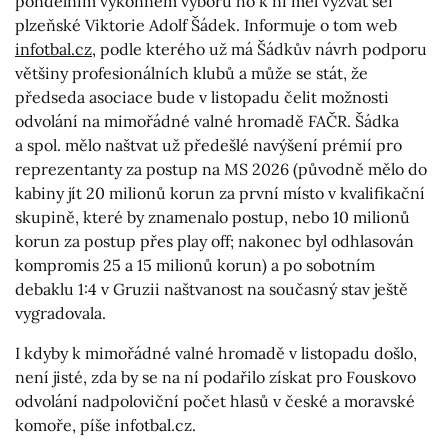
pondělním výkonném výboru ho k ní měl vyzvat šéf
plzeňské Viktorie Adolf Šádek. Informuje o tom web
infotbal.cz
, podle kterého už má Šádkův návrh podporu
většiny profesionálních klubů a může se stát, že
předseda asociace bude v listopadu čelit možnosti
odvolání na mimořádné valné hromadě FAČR. Šádka
a spol. mělo naštvat už předešlé navýšení prémií pro
reprezentanty za postup na MS 2026 (původně mělo do
kabiny jít 20 milionů korun za první místo v kvalifikační
skupině, které by znamenalo postup, nebo 10 milionů
korun za postup přes play off; nakonec byl odhlasován
kompromis 25 a 15 milionů korun) a po sobotním
debaklu 1:4 v Gruzii naštvanost na současný stav ještě
vygradovala.
I kdyby k mimořádné valné hromadě v listopadu došlo,
není jisté, zda by se na ní podařilo získat pro Fouskovo
odvolání nadpoloviční počet hlasů v české a moravské
komoře, píše infotbal.cz.