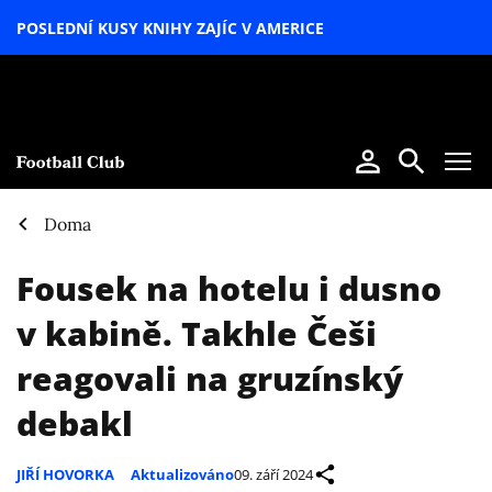
POSLEDNÍ KUSY KNIHY ZAJÍC V AMERICE
LETNÍ
SPECIÁL
Doma
Fousek na hotelu i dusno
v kabině. Takhle Češi
reagovali na gruzínský
debakl
JIŘÍ HOVORKA
Aktualizováno
09. září 2024