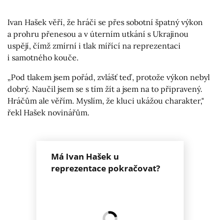
Ivan Hašek věří, že hráči se přes sobotní špatný výkon
a prohru přenesou a v úterním utkání s Ukrajinou
uspějí, čímž zmírní i tlak mířící na reprezentaci
i samotného kouče.
„Pod tlakem jsem pořád, zvlášť teď, protože výkon nebyl
dobrý. Naučil jsem se s tím žít a jsem na to připravený.
Hráčům ale věřím. Myslím, že kluci ukážou charakter,"
řekl Hašek novinářům.
Má Ivan Hašek u
reprezentace pokračovat?