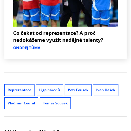
Co čekat od reprezentace? A proč
nedokážeme využít nadějné talenty?
ONDŘEJ TŮMA
Reprezentace
Liga národů
Petr Fousek
Ivan Hašek
Vladimír Coufal
Tomáš Souček