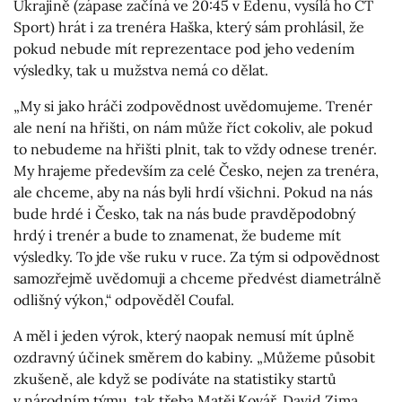
Ukrajině (zápase začíná ve 20:45 v Edenu, vysílá ho ČT
Sport) hrát i za trenéra Haška, který sám prohlásil, že
pokud nebude mít reprezentace pod jeho vedením
výsledky, tak u mužstva nemá co dělat.
„My si jako hráči zodpovědnost uvědomujeme. Trenér
ale není na hřišti, on nám může říct cokoliv, ale pokud
to nebudeme na hřišti plnit, tak to vždy odnese trenér.
My hrajeme především za celé Česko, nejen za trenéra,
ale chceme, aby na nás byli hrdí všichni. Pokud na nás
bude hrdé i Česko, tak na nás bude pravděpodobný
hrdý i trenér a bude to znamenat, že budeme mít
výsledky. To jde vše ruku v ruce. Za tým si odpovědnost
samozřejmě uvědomuji a chceme předvést diametrálně
odlišný výkon,“ odpověděl Coufal.
A měl i jeden výrok, který naopak nemusí mít úplně
ozdravný účinek směrem do kabiny. „Můžeme působit
zkušeně, ale když se podíváte na statistiky startů
v národním týmu, tak třeba Matěj Kovář, David Zima,