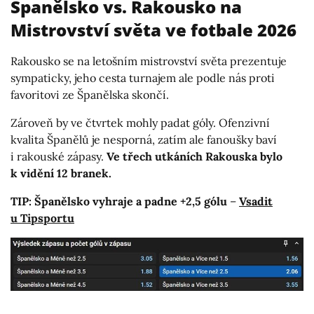
Španělsko vs. Rakousko na
Mistrovství světa ve fotbale 2026
Rakousko se na letošním mistrovství světa prezentuje
sympaticky, jeho cesta turnajem ale podle nás proti
favoritovi ze Španělska skončí.
Zároveň by ve čtvrtek mohly padat góly. Ofenzivní
kvalita Španělů je nesporná, zatím ale fanoušky baví
i rakouské zápasy.
Ve třech utkáních Rakouska bylo
k vidění 12 branek.
TIP: Španělsko vyhraje a padne +2,5 gólu
–
Vsadit
u Tipsportu