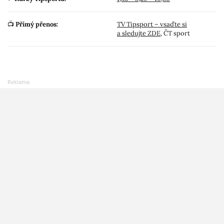
📺
Přímý přenos:
TV Tipsport – vsaďte si
a sledujte ZDE
, ČT sport