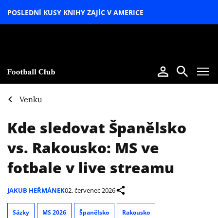
POSLEDNÍ KUSY KNIHY ZAJÍC V AMERICE
LETNÍ
SPECIÁL
Venku
Kde sledovat Španělsko
vs. Rakousko: MS ve
fotbale v live streamu
JAKUB HEŘMÁNEK
02. červenec 2026
Sázky
MS 2026
Španělsko
Rakousko