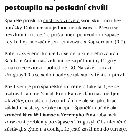
postoupilo na poslední chvíli
Španělé prošli na
mistrovství světa
svou skupinou bez
porážky. Dokonce ani jednou neinkasovali. Přesto se
nevyhnuli kritice. Ta přišla hned po úvodním zápase,
kdy La Roja senzačně jen remizovala s Kapverdami (0:0).
Poté už svěřenci kouče Luise de la Fuenteho zabrali.
Saúdské Arábii nasázeli ani ne za půlhodiny tři góly
a nakonec zvítězili pohodlně 4:0. Na závěr porazili
Uruguay 1:0 a se sedmi body se tak stali vítězi skupiny H.
Pozitivem je pro španělského trenéra také fakt, že se
uzdravil Lamine Yamal. Proti Kapverdám naskočil jen
z lavičky, do dalších dvou utkání už ale šel jako hráč
základní sestavy. Vrásky naopak Španělům přidělala
zranění Nica Williamse a Yeremyho Pina
. Oba měli
zdravotní problémy po zápase s Uruguayí. Oba nicméně
zůstávají s týmem a doufají, že ještě zasáhnou do turnaje.