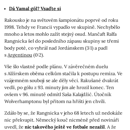
Dá Yamal gól? Vsaďte si
Rakousko je na světovém šampionátu poprvé od roku
1998. Tehdy ve Francii vypadlo ve skupině. Nechybělo
mnoho a letos mohlo zažít stejný osud. Mančaft Ralfa
Rangnicka šel do posledního zápasu skupiny se třemi
body poté, co vyhrál nad Jordánskem (3:1) a padl
s
Argentinou
(0:2).
Vše šlo vlastně podle plánu. V závěrečném duelu
s Alžírskem oběma celkům stačila k postupu remíza. Ve
vzájemném souboji se ale děly věci. Rakušané dvakrát
vedli, po gólu z 93. minuty jim ale hrozil konec. Ten
ovšem v 96. minutě odmítl Saša Kalajdžić. Útočník
Wolverhamptonu byl přitom na hřišti jen chvíli.
Zdálo by se, že Rangnicka v jeho 68 letech už nedokáže
nic překvapit. Německý kouč nicméně před novináři
uvedl, že
nic takového ještě ve fotbale nezažil
. A že