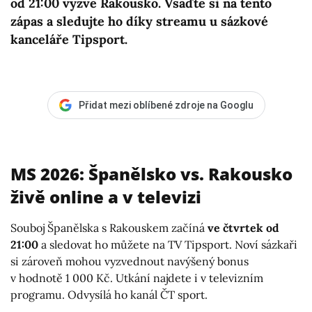
od 21:00 vyzve Rakousko. Vsaďte si na tento
zápas a sledujte ho díky streamu u sázkové
kanceláře Tipsport.
Přidat mezi oblíbené zdroje na Googlu
MS 2026: Španělsko vs. Rakousko
živě online a v televizi
Souboj Španělska s Rakouskem začíná
ve čtvrtek od
21:00
a sledovat ho můžete na TV Tipsport. Noví sázkaři
si zároveň mohou vyzvednout navýšený bonus
v hodnotě 1 000 Kč. Utkání najdete i v televizním
programu. Odvysílá ho kanál ČT sport.