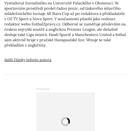
Vystudoval žurnalistiku na Univerzitě Palackého v Olomouci. Ve
sportovním prostředí prošel řadou pozic, od tiskového mluvčího
mládežnického turnaje All Stars Cup až po redaktora a překladatele
v O2 TV Sport a Nova Sport. V současnosti působí jako vedoucí
redaktor webu FotbalZpravy.cz. Odborně se zaměřuje především na
českou nejvyšší soutěž a anglickou Premier League, ale detailně
sleduje také Ligu mistrů. Fandí Spartě a Manchesteru United a fotbal
sám aktivně hraje v pražské Hanspaulské lize. Věnuje se také
překladům z angličtiny.
další články tohoto autora