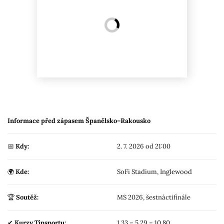
Informace před zápasem Španělsko–Rakousko
📅
Kdy:
2. 7. 2026 od 21:00
🌍
Kde:
SoFi Stadium, Inglewood
🏆
Soutěž:
MS 2026, šestnáctifinále
✔
Kurzy Tipsportu:
1,33 – 5,29 – 10,80