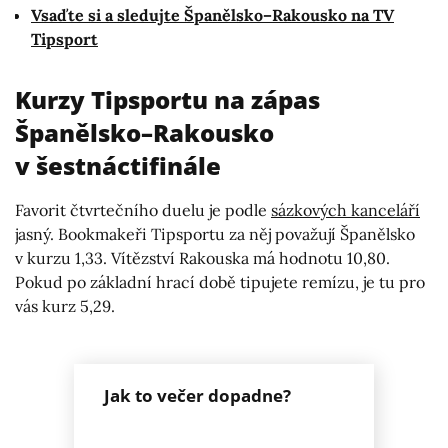
Vsaďte si a sledujte Španělsko–Rakousko na TV
Tipsport
Kurzy Tipsportu na zápas
Španělsko–Rakousko
v šestnáctifinále
Favorit čtvrtečního duelu je podle
sázkových kanceláří
jasný. Bookmakeři Tipsportu za něj považují Španělsko
v kurzu 1,33. Vítězství Rakouska má hodnotu 10,80.
Pokud po základní hrací době tipujete remízu, je tu pro
vás kurz 5,29.
Jak to večer dopadne?