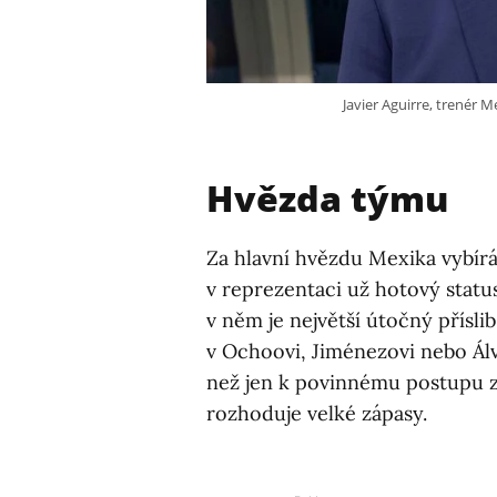
Javier Aguirre, trenér 
Hvězda týmu
Za hlavní hvězdu Mexika vybír
v reprezentaci už hotový statu
v něm je největší útočný přísl
v Ochoovi, Jiménezovi nebo Álv
než jen k povinnému postupu z
rozhoduje velké zápasy.