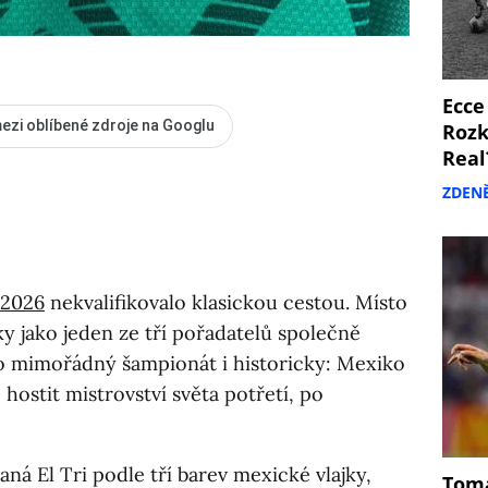
Ecce
ezi oblíbené zdroje na Googlu
Rozk
Real
ZDEN
 2026
nekvalifikovalo klasickou cestou. Místo
ky jako jeden ze tří pořadatelů společně
to mimořádný šampionát i historicky: Mexiko
 hostit mistrovství světa potřetí, po
ná El Tri podle tří barev mexické vlajky,
Tomá