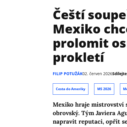
Čeští soupe
Mexiko chc
prolomit o
prokletí
FILIP POTUŽÁK
02. červen 2026
Sdílejte
Cesta do Ameriky
MS 2026
M
Mexiko hraje mistrovství 
obrovský. Tým Javiera Agu
napravit reputaci, opřít 