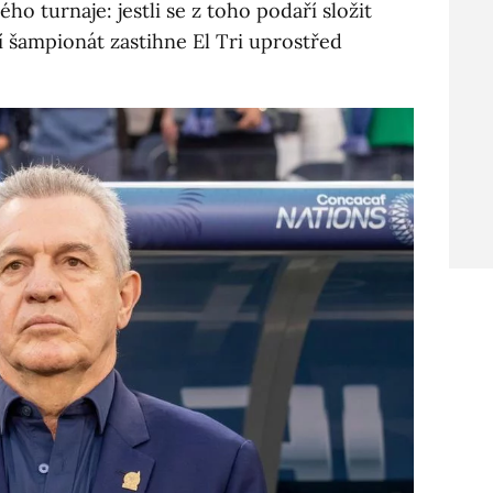
ho turnaje: jestli se z toho podaří složit
í šampionát zastihne El Tri uprostřed