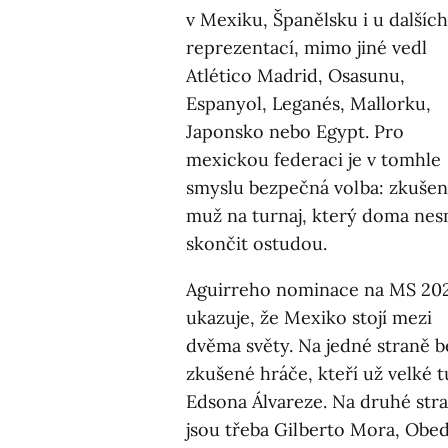
v Mexiku, Španělsku i u dalších
reprezentací, mimo jiné vedl
Atlético Madrid, Osasunu,
Espanyol, Leganés, Mallorku,
Japonsko nebo Egypt. Pro
mexickou federaci je v tomhle
smyslu bezpečná volba: zkuše
muž na turnaj, který doma nes
skončit ostudou.
Aguirreho nominace na MS 20
ukazuje, že Mexiko stojí mezi
dvěma světy. Na jedné straně b
zkušené hráče, kteří už velké 
Edsona Álvareze. Na druhé stra
jsou třeba Gilberto Mora, Obe