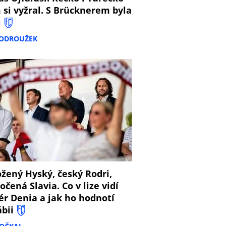
 si vyžral. S Brücknerem byla
l
PODROUŽEK
8
žený Hyský, český Rodri,
očená Slavia. Co v lize vidí
ér Denia a jak ho hodnotí
ábii