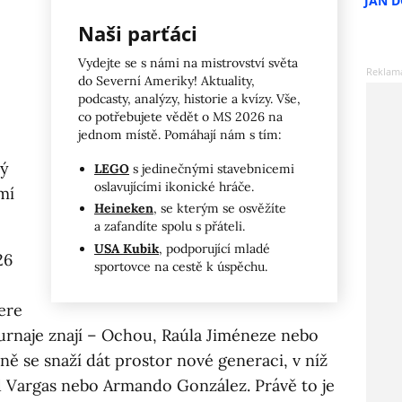
JAN 
Naši parťáci
Vydejte se s námi na mistrovství světa
do Severní Ameriky! Aktuality,
podcasty, analýzy, historie a kvízy. Vše,
co potřebujete vědět o MS 2026 na
jednom místě. Pomáhají nám s tím:
ný
LEGO
s jedinečnými stavebnicemi
oslavujícími ikonické hráče.
mí
Heineken
, se kterým se osvěžíte
a zafandíte spolu s přáteli.
USA Kubik
, podporující mladé
26
sportovce na cestě k úspěchu.
ere
turnaje znají – Ochou, Raúla Jiméneze nebo
ně se snaží dát prostor nové generaci, v níž
d Vargas nebo Armando González. Právě to je