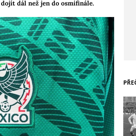
ojít dál než jen do osmifinále.
PŘEČ