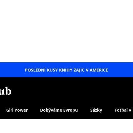
POSLEDNÍ KUSY KNIHY ZAJÍC V AMERICE
LETNÍ
SPECIÁL
Girl Power
Dobýváme Evropu
Sázky
Fotbal v