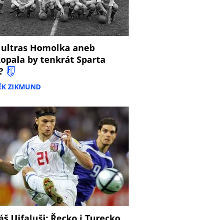
 ultras Homolka aneb
opala by tenkrát Sparta
?
ĚK ZIKMUND
š Ujfaluši: Řecko i Turecko