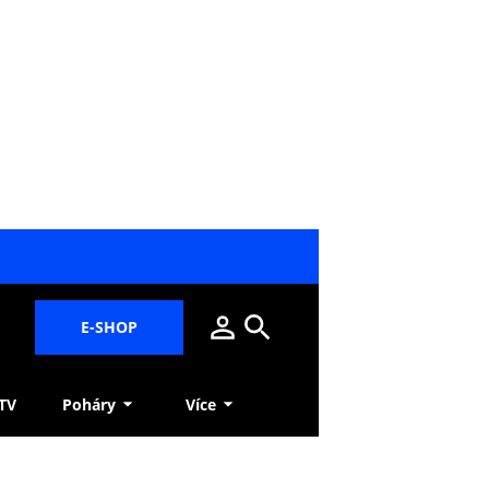
E-SHOP
 TV
Poháry
Více