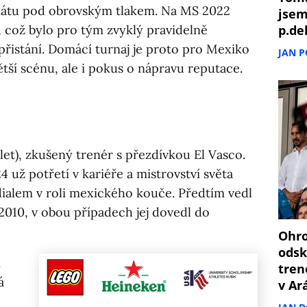
átu pod obrovským tlakem. Na MS 2022
jsem
, což bylo pro tým zvyklý pravidelně
p.de
přistání. Domácí turnaj je proto pro Mexiko
JAN 
ětší scénu, ale i pokus o nápravu reputace.
let), zkušený trenér s přezdívkou El Vasco.
4 už potřetí v kariéře a mistrovství světa
ialem v roli mexického kouče. Předtím vedl
010, v obou případech jej dovedl do
Ohro
odsk
í
tren
á
v Ar