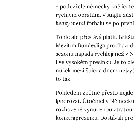
- podezřele německy znějící te
rychlým obratům. V Anglii zůst
heavy metal
fotbalu se po první
Tohle ale přestává platit. Britšt
Mezitím Bundesliga prochází de
sezonu napadá rychleji než v 
i ve vysokém presinku. Je to al
nůžek mezi špicí a dnem nejvyš
to tak.
Pohledem zpětně přesto nejde 
ignorovat. Útočníci v Německ
rozhozené vynucenou ztrátou 
konktrapresinku. Dostávali pros