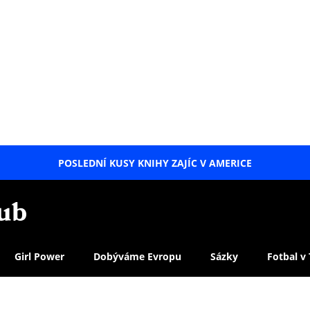
POSLEDNÍ KUSY KNIHY ZAJÍC V AMERICE
LETNÍ
SPECIÁL
Girl Power
Dobýváme Evropu
Sázky
Fotbal v