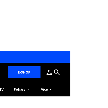
E-SHOP
 TV
Poháry
Více