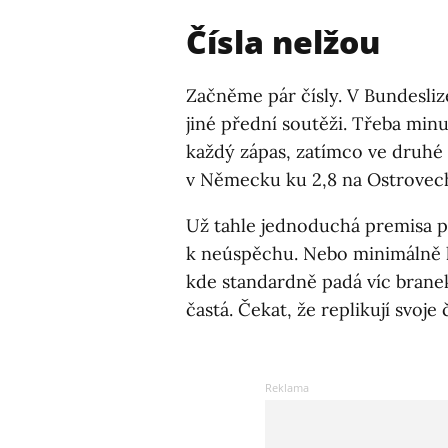
Čísla nelžou
Začněme pár čísly. V Bundesliz
jiné přední soutěži. Třeba min
každý zápas, zatímco ve druhé n
v Německu ku 2,8 na Ostrovec
Už tahle jednoduchá premisa p
k neúspěchu. Nebo minimálně k
kde standardně padá víc branek
častá. Čekat, že replikují svoje 