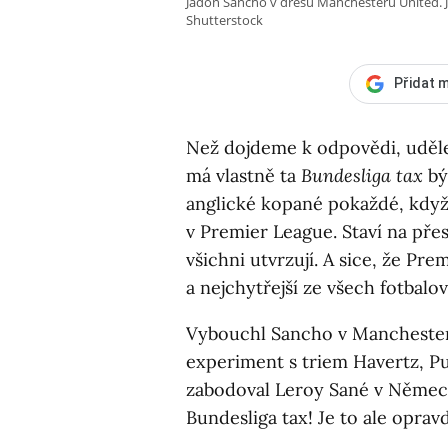
Jadon Sancho v dresu Manchesteru United. J
Shutterstock
Přidat m
Než dojdeme k odpovědi, uděl
má vlastně ta
Bundesliga tax
bý
anglické kopané pokaždé, když
v Premier League. Staví na pře
všichni utvrzují. A sice, že Prem
a nejchytřejší ze všech fotbalo
Vybouchl Sancho v Manchester
experiment s triem Havertz, Pu
zabodoval Leroy Sané v Němec
Bundesliga tax! Je to ale opra