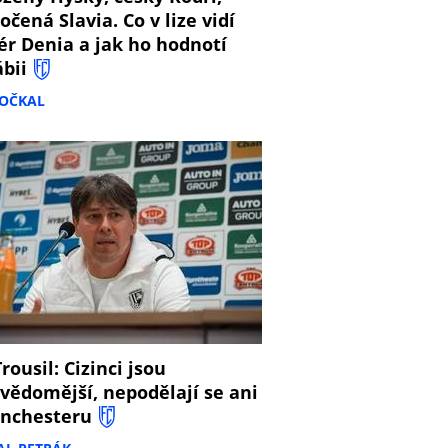
očená Slavia. Co v lize vidí
ér Denia a jak ho hodnotí
ábii
DOČKAL
8
rousil: Cizinci jsou
vědomější, nepodělají se ani
nchesteru