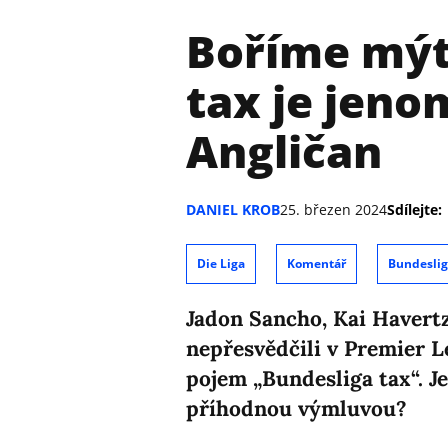
Boříme mýt
tax je jeno
Angličan
DANIEL KROB
25. březen 2024
Sdílejte:
Die Liga
Komentář
Bundesli
Jadon Sancho, Kai Havertz
nepřesvědčili v Premier L
pojem „Bundesliga tax“. Je
příhodnou výmluvou?