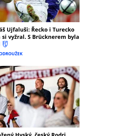
š Ujfaluši: Řecko i Turecko
 si vyžral. S Brücknerem byla
l
PODROUŽEK
žený Hyský, český Rodri,