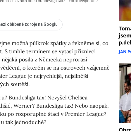
edna z hlavních oběti Bundesliga tax?
Foto: feelphoto /
ezi oblíbené zdroje na Googlu
Tomá
jsem
p.de
ejme možná půlkrok zpátky a řekněme si, co
t. S tímhle termínem se vytasí příznivci
JAN 
 nějaká posila z Německa neprorazí
svědčení, o kterém se na ostrovech vzájemně
ier League je nejrychlejší, nejsilnější
vých soutěží.
u? Bundesliga tax! Nevyšel Chelsea
lišić, Werner? Bundesliga tax! Nebo naopak,
ku po rozporuplné štaci v Premier League?
vdu tak jednoduché?
Ohro