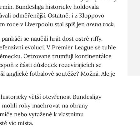
rmín. Bundesliga historicky holdovala
ávali odměřenější. Ostatně, i z Kloppovo
m roce v Liverpoolu stal spíš jen
arena rock
.
í pankáči se naučili hrát dost ostré riffy.
fenzivní evolucí. V Premier League se tuhle
Německu. Ostrované trumfují kontinentálce
espoň z části důsledek rozevírajících se
ší anglické fotbalové soutěže? Možná. Ale je
historicky větší otevřenost Bundesligy
u mohli roky machrovat na obrany
míče nebo vytažené k vlastnímu
tě víc místa.