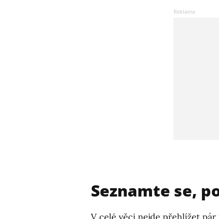
Seznamte se, po
V celé věci nejde přehlížet pár