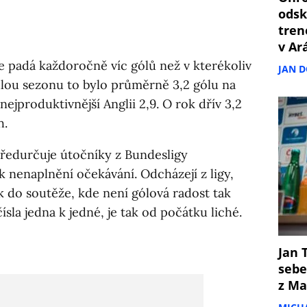
odsk
tren
v Ar
e padá každoročně víc gólů než v kterékoliv
JAN 
ulou sezonu to bylo průměrně 3,2 gólu na
ejproduktivnější Anglii 2,9. O rok dřív 3,2
h.
ředurčuje útočníky z Bundesligy
 nenaplnění očekávání. Odcházejí z ligy,
 do soutěže, kde není gólová radost tak
čísla jedna k jedné, je tak od počátku liché.
Jan T
sebe
z Ma