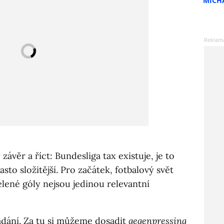
MICH
závěr a říct: Bundesliga tax existuje, je to
často složitější. Pro začátek, fotbalový svět
elené góly nejsou jedinou relevantní
adání. Za tu si můžeme dosadit
gegenpressing