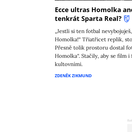
Ecce ultras Homolka an
tenkrát Sparta Real?
„Jestli si ten fotbal nevybojuje
Homolka!“ Třiatřicet replik, st
Přesně tolik prostoru dostal f
Homolka“. Stačily, aby se film i
kultovními.
ZDENĚK ZIKMUND