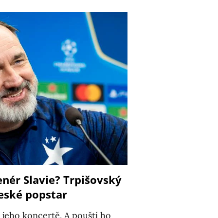
nér Slavie? Trpišovský
eské popstar
a jeho koncertě. A pouští ho