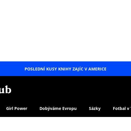
POSLEDNÍ KUSY KNIHY ZAJÍC V AMERICE
LETNÍ
SPECIÁL
Girl Power
Dobýváme Evropu
Sázky
Fotbal v