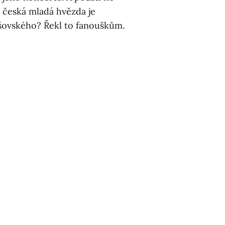
rá česká mladá hvězda je
išovského? Řekl to fanouškům.