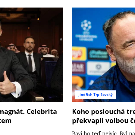
Jindřich Trpišovský
magnát. Celebrita
Koho poslouchá tre
tem
překvapil volbou č
Baví ho teď nejvíc. Byl n