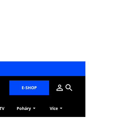
E-SHOP
 TV
Poháry
Více