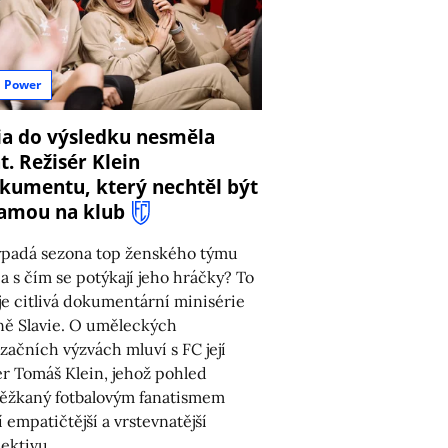
l Power
ia do výsledku nesměla
8
t. Režisér Klein
kumentu, který nechtěl být
amou na klub
ypadá sezona top ženského týmu
 a s čím se potýkají jeho hráčky? To
je citlivá dokumentární minisérie
ě Slavie. O uměleckých
lizačních výzvách mluví s FC její
ér Tomáš Klein, jehož pohled
ěžkaný fotbalovým fanatismem
í empatičtější a vrstevnatější
ektivu.