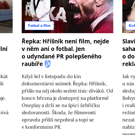
Fotbal a film
Gir
Řepka: Hříšník není film, nejde
Slav
lní
v něm ani o fotbal. Jen
saha
o udyndané PR polepšeného
o do
raubíře
rekl
ikát
Když šel v listopadu do kin
Jak v
ší
dokumentární snímek Řepka: Hříšník,
u nás
přišlo na něj okolo sedmi tisíc diváků. Od
sledu
je.
konce března je dostupný na platformě
Bohyn
Oneplay a drží se na špici žebříčku
i rea
nívá
sledovanosti. Škoda, že filmovosti
režis
opravdu příliš nepobral a topí se
nezat
v konformním PR.
nabíz
persp