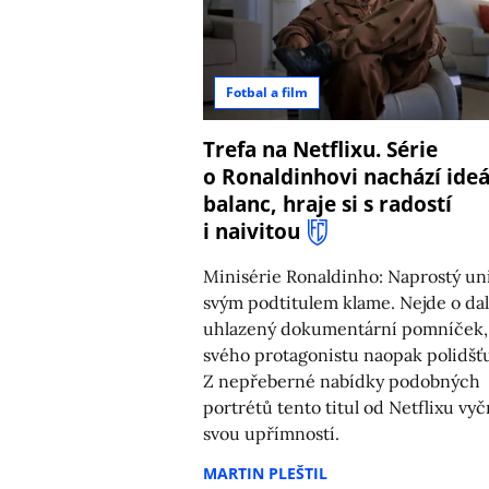
Fotbal a film
Trefa na Netflixu. Série
o Ronaldinhovi nachází ideá
balanc, hraje si s radostí
i naivitou
Minisérie Ronaldinho: Naprostý un
svým podtitulem klame. Nejde o dal
uhlazený dokumentární pomníček,
svého protagonistu naopak polidšťu
Z nepřeberné nabídky podobných
portrétů tento titul od Netflixu vyč
svou upřímností.
MARTIN PLEŠTIL