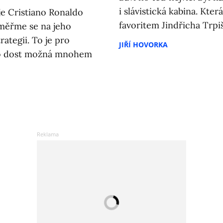
i slávistická kabina. Kte
je Cristiano Ronaldo
favoritem Jindřicha Trp
aměřme se na jeho
ategii. To je pro
JIŘÍ HOVORKA
no dost možná mnohem