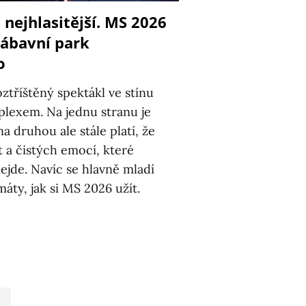
, nejhlasitější. MS 2026
zábavní park
o
ztříštěný spektákl ve stínu
lexem. Na jednu stranu je
a druhou ale stále platí, že
 a čistých emocí, které
nejde. Navíc se hlavně mladí
áty, jak si MS 2026 užít.