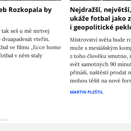
eb Rozkopala by
Nejdražší, největší
ukáže fotbal jako 
i geopolitické pekl
š, tak seš u mě mrtvej
o dvaapadesát vteřin.
Mistrovství světa bude ro
otbal ve filmu „Ecce homo
muže s mesiášským komp
 fotbal v něm staly
z toho člověku smutno, n
svět samotných 90 minut
přináší, naštěstí prodat 
mohou těšit na nové form
MARTIN PLEŠTIL