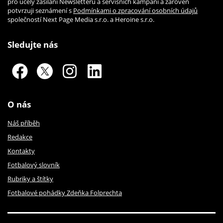
pro účely zasílání Newsletteru a servisních kampaní a zároveň
potvrzuji seznámení s
Podmínkami o zpracování osobních údajů
společností Next Page Media s.r.o. a Heroine s.r.o.
Sledujte nás
O nás
Náš příběh
Redakce
Kontakty
Fotbalový slovník
Rubriky a štítky
Fotbalové pohádky Zdeňka Folprechta