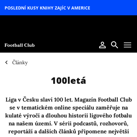
POSLEDNÍ KUSY KNIHY ZAJÍC V AMERICE
LETNÍ
SPECIÁL
Články
100letá
Liga v Česku slaví 100 let. Magazín Football Club
se v tematickém online speciálu zaměřuje na
kulaté výročí a dlouhou historii ligového fotbalu
na našem území. V sérii podcastů, rozhovorů,
reportáží a dalších článků připomene největší