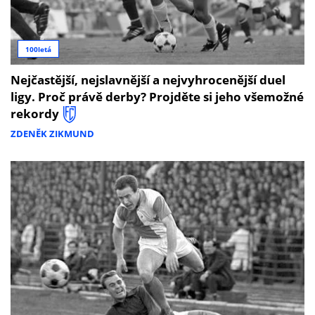
100letá
Nejčastější, nejslavnější a nejvyhrocenější duel
ligy. Proč právě derby? Projděte si jeho všemožné
rekordy
ZDENĚK ZIKMUND