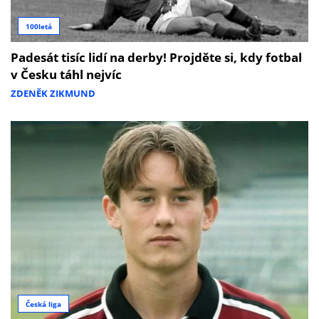
100letá
Padesát tisíc lidí na derby! Projděte si, kdy fotbal
v Česku táhl nejvíc
ZDENĚK ZIKMUND
Česká liga