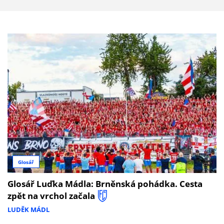
Glosář
Glosář Luďka Mádla: Brněnská pohádka. Cesta
zpět na vrchol začala
LUDĚK MÁDL