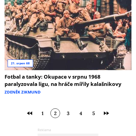
21. srpen 68
Fotbal a tanky: Okupace v srpnu 1968
paralyzovala ligu, na hráče mířily kalašnikovy
ZDENĚK ZIKMUND
1
2
3
4
5