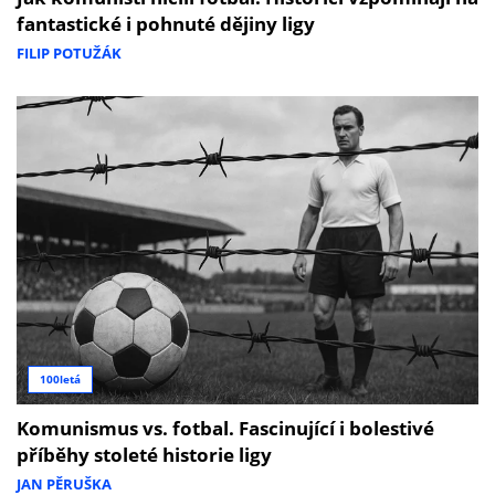
fantastické i pohnuté dějiny ligy
FILIP POTUŽÁK
100letá
Komunismus vs. fotbal. Fascinující i bolestivé
příběhy stoleté historie ligy
JAN PĚRUŠKA