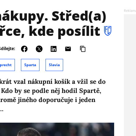
ákupy. Střed(a)
řce, kde posílit
Sdílejte:
precht
Sparta
Slavia
rát vzal nákupní košík a vžil se do
 Kdo by se podle něj hodil Spartě,
 Kromě jiného doporučuje i jeden
…