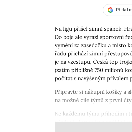
Přidat m
Na ligu přišel zimní spánek. Hr
Do boje ale vyrazí sportovní řed
vymění za zasedačku a místo k
řadu přichází zimní přestupov
je na vzestupu, Česká top troj
(zatím přibližně 750 milionů k
počítat s navýšeným přívalem
Připravte si nákupní košíky a s
na možné cíle týmů z první čty
Ke každému týmu přihodím i tip
příchod. Berme to s nadhledem, 
transferů v jednání...