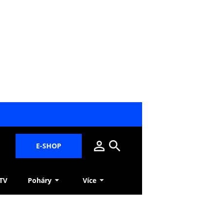
E-SHOP
 TV
Poháry
Více