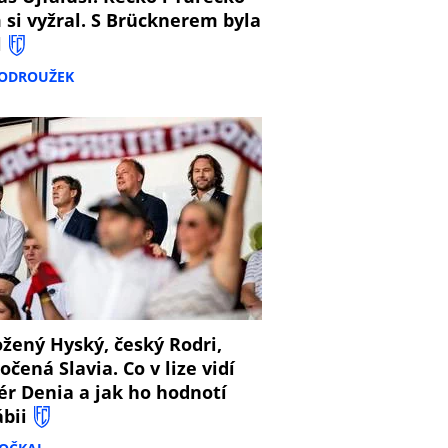
 si vyžral. S Brücknerem byla
l
PODROUŽEK
8
žený Hyský, český Rodri,
očená Slavia. Co v lize vidí
ér Denia a jak ho hodnotí
ábii