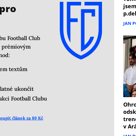
 pro
jsem
p.de
JAN 
bu Football Club
em prémiovým
hod:
šem textům
latné ukončit
kci Football Clubu
Ohro
odsk
tren
oupit článek za 89 Kč
v Ar