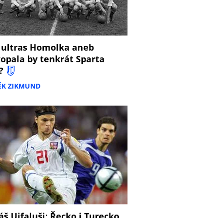
 ultras Homolka aneb
opala by tenkrát Sparta
?
ĚK ZIKMUND
š Ujfaluši: Řecko i Turecko