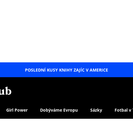
POSLEDNÍ KUSY KNIHY ZAJÍC V AMERICE
LETNÍ
SPECIÁL
Girl Power
Dobýváme Evropu
Sázky
Fotbal v