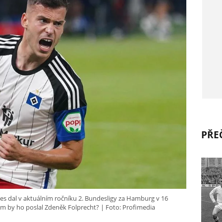
PŘEČ
es dal v aktuálním ročníku 2. Bundesligy za Hamburg v 16
Kam by ho poslal Zdeněk Folprecht?
Foto: Profimedia