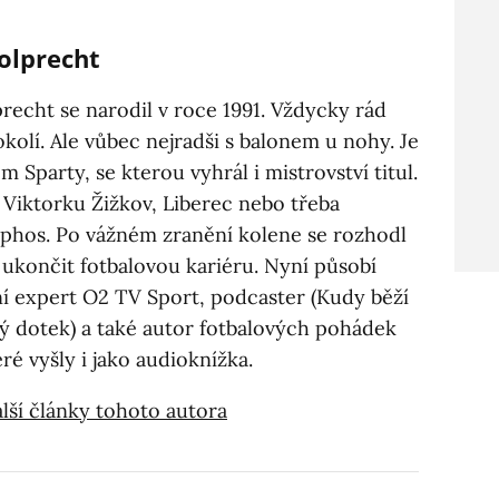
olprecht
recht se narodil v roce 1991. Vždycky rád
 okolí. Ale vůbec nejradši s balonem u nohy. Je
Sparty, se kterou vyhrál i mistrovství titul.
 Viktorku Žižkov, Liberec nebo třeba
phos. Po vážném zranění kolene se rozhodl
 ukončit fotbalovou kariéru. Nyní působí
zní expert O2 TV Sport, podcaster (Kudy běží
hý dotek) a také autor fotbalových pohádek
eré vyšly i jako audioknížka.
lší články tohoto autora