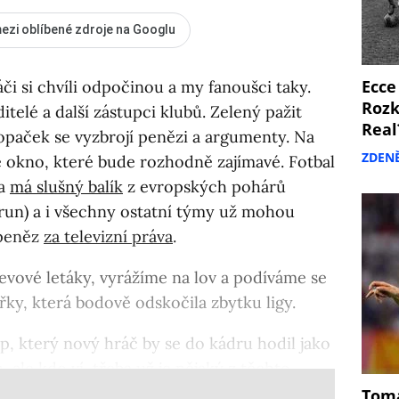
ezi oblíbené zdroje na Googlu
Ecce
áči si chvíli odpočinou a my fanoušci taky.
Rozk
itelé a další zástupci klubů. Zelený pažit
Real
opaček se vyzbrojí penězi a argumenty. Na
ZDEN
é okno, které bude rozhodně zajímavé. Fotbal
ka
má slušný balík
z evropských pohárů
orun) a i všechny ostatní týmy už mohou
 peněz
za televizní práva
.
levové letáky, vyrážíme na lov a podíváme se
řky, která bodově odskočila zbytku ligy.
, který nový hráč by se do kádru hodil jako
ale kdo ví, třeba už je nějaký z těchto
Tomá