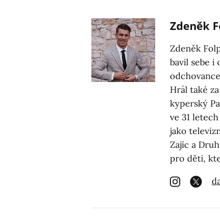
Zdeněk F
Zdeněk Folp
bavil sebe i
odchovancem 
Hrál také za
kyperský Pa
ve 31 letech
jako televi
Zajíc a Dru
pro děti, kt
da