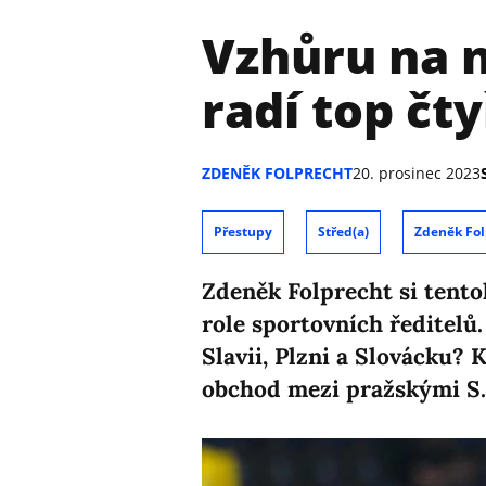
Vzhůru na n
radí top čty
ZDENĚK FOLPRECHT
20. prosinec 2023
Přestupy
Střed(a)
Zdeněk Fol
Zdeněk Folprecht si tentok
role sportovních ředitelů.
Slavii, Plzni a Slovácku?
obchod mezi pražskými S