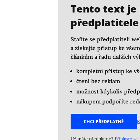
Tento text je
předplatitele
Staňte se předplatiteli we
a získejte přístup ke vš
článkům a řadu dalších vý
kompletní přístup ke v
čtení bez reklam
možnost kdykoliv předp
nákupem podpoříte reda
CHCI PŘEDPLATNÉ
K
Už máte předplatné?
Přihlaste se