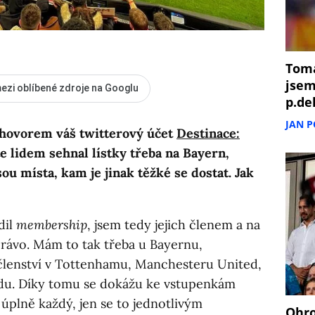
Tomá
jsem
ezi oblíbené zdroje na Googlu
p.de
JAN 
zhovorem váš twitterový účet
Destinace:
e lidem sehnal lístky třeba na Bayern,
u místa, kam je jinak těžké se dostat. Jak
dil
membership
, jsem tedy jejich členem a na
ávo. Mám to tak třeba u Bayernu,
členství v Tottenhamu, Manchesteru United,
rdu. Díky tomu se dokážu ke vstupenkám
 úplně každý, jen se to jednotlivým
Ohro