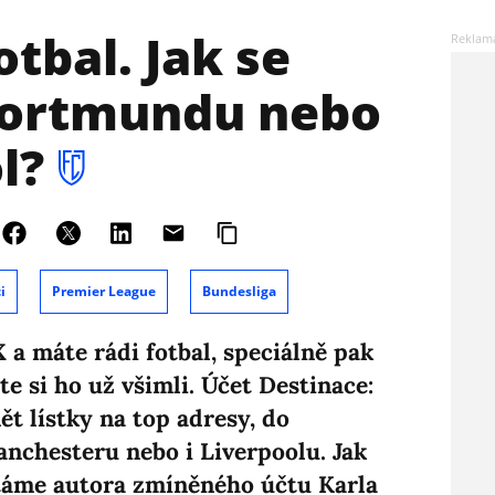
otbal. Jak se
Dortmundu nebo
ol?
i
Premier League
Bundesliga
i X a máte rádi fotbal, speciálně pak
te si ho už všimli. Účet Destinace:
t lístky na top adresy, do
chesteru nebo i Liverpoolu. Jak
ptáme autora zmíněného účtu Karla