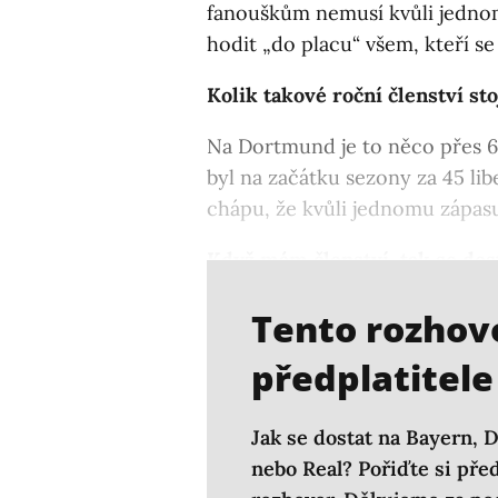
fanouškům nemusí kvůli jednom
hodit „do placu“ všem, kteří se
Kolik takové roční členství sto
Na Dortmund je to něco přes 60
byl na začátku sezony za 45 lib
chápu, že kvůli jednomu zápas
Když mám členství, tak se dost
i tak složitější třeba na ligové
Tento rozhovo
předplatitele
Jak se dostat na Bayern, 
nebo Real? Pořiďte si před