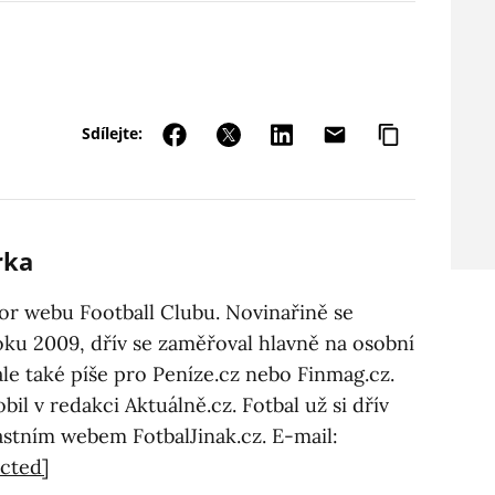
Sdílejte:
rka
tor webu Football Clubu. Novinařině se
oku 2009, dřív se zaměřoval hlavně na osobní
ále také píše pro Peníze.cz nebo Finmag.cz.
obil v redakci Aktuálně.cz. Fotbal už si dřív
astním webem FotbalJinak.cz. E-mail:
ected]