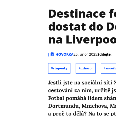
Destinace f
dostat do 
na Liverpo
JIŘÍ HOVORKA
25. únor 2025
Sdílejte:
Vstupenky
Rozhovor
Fanoušc
Jestli jste na sociální sít
cestování za ním, určitě js
Fotbal pomáhá lidem sháně
Dortmundu, Mnichova, Man
a proč to dělá? Na to se 