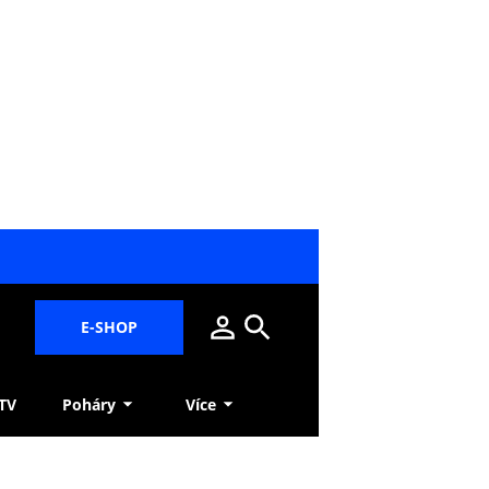
E-SHOP
 TV
Poháry
Více