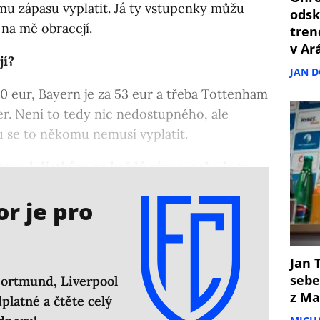
u zápasu vyplatit. Já ty vstupenky můžu
odsk
 na mě obracejí.
tren
v Ar
jí?
JAN 
 eur, Bayern je za 53 eur a třeba Tottenham
er. Není to tedy nic nedostupného, ale
u se to někomu nemusí vyplatit.
anu k lístkům na každý zápas, nebo je to
 šlágry?
r je pro
Jan T
sebe
Dortmund, Liverpool
z Ma
platné a čtěte celý