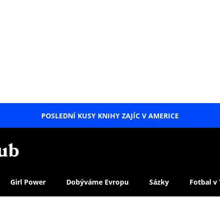
POSLEDNÍ KUSY KNIHY ZAJÍC V AMERICE
LETNÍ
SPECIÁL
Girl Power
Dobýváme Evropu
Sázky
Fotbal v