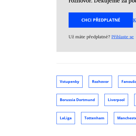
rozhovor. Děkujeme za po
CHCI PŘEDPLATNÉ
K
Už máte předplatné?
Přihlaste se
Vstupenky
Rozhovor
Fanoušc
Borussia Dortmund
Liverpool
LaLiga
Tottenham
Mancheste