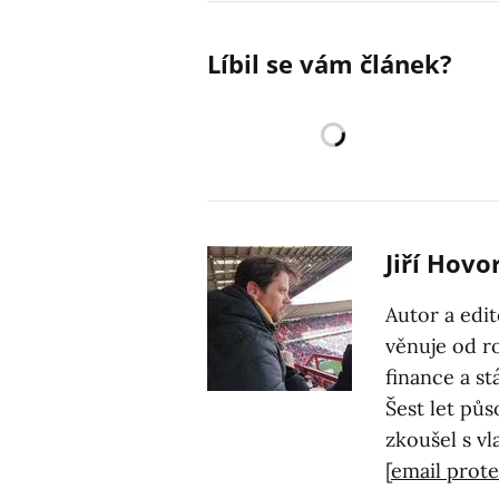
Líbil se vám článek?
Jiří Hovo
Autor a edi
věnuje od r
finance a st
Šest let půs
zkoušel s vl
[email prot