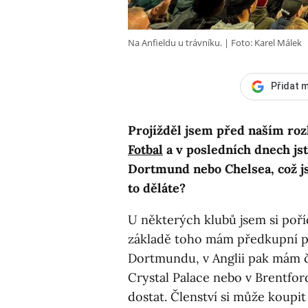
Na Anfieldu u trávníku.
Foto: Karel Málek
Přidat m
Projížděl jsem před naším ro
Fotbal
a v posledních dnech jst
Dortmund nebo Chelsea, což jso
to děláte?
U některých klubů jsem si poří
základě toho mám předkupní pr
Dortmundu, v Anglii pak mám 
Crystal Palace nebo v Brentfo
dostat. Členství si může koupit