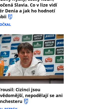
očená Slavia. Co v lize vidí
ér Denia a jak ho hodnotí
ábii
DOČKAL
8
rousil: Cizinci jsou
vědomější, nepodělají se ani
nchesteru