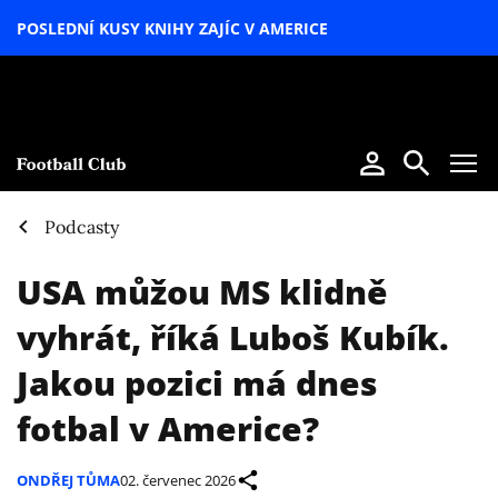
POSLEDNÍ KUSY KNIHY ZAJÍC V AMERICE
LETNÍ
SPECIÁL
Podcasty
USA můžou MS klidně
vyhrát, říká Luboš Kubík.
Jakou pozici má dnes
fotbal v Americe?
ONDŘEJ TŮMA
02. červenec 2026