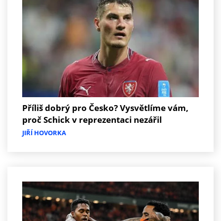
Příliš dobrý pro Česko? Vysvětlíme vám,
proč Schick v reprezentaci nezářil
JIŘÍ HOVORKA