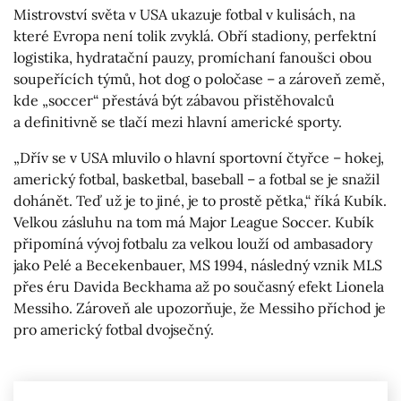
Mistrovství světa v USA ukazuje fotbal v kulisách, na
které Evropa není tolik zvyklá. Obří stadiony, perfektní
logistika, hydratační pauzy, promíchaní fanoušci obou
soupeřících týmů, hot dog o poločase – a zároveň země,
kde „soccer“ přestává být zábavou přistěhovalců
a definitivně se tlačí mezi hlavní americké sporty.
„Dřív se v USA mluvilo o hlavní sportovní čtyřce – hokej,
americký fotbal, basketbal, baseball – a fotbal se je snažil
dohánět. Teď už je to jiné, je to prostě pětka,“ říká Kubík.
Velkou zásluhu na tom má Major League Soccer. Kubík
připomíná vývoj fotbalu za velkou louží od ambasadory
jako Pelé a Becekenbauer, MS 1994, následný vznik MLS
přes éru Davida Beckhama až po současný efekt Lionela
Messiho. Zároveň ale upozorňuje, že Messiho příchod je
pro americký fotbal dvojsečný.