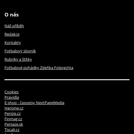
O nás
Náš příběh
Redakce
Kontakty
Fotbalový slovník
Rubriky a štítky
Fotbalové pohádky Zdeňka Folprechta
Cookies
Pravidla
E-shop - časopisy NextPageMedia
Heroine.cz
Peníze.cz
Finmag.cz
Peniaze.sk
Tiscali.cz