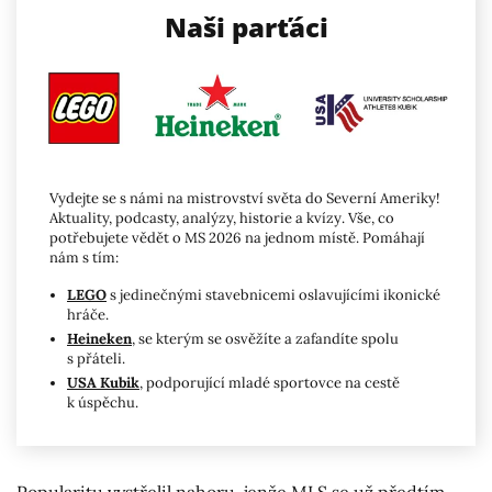
Naši parťáci
Vydejte se s námi na mistrovství světa do Severní Ameriky!
Aktuality, podcasty, analýzy, historie a kvízy. Vše, co
potřebujete vědět o MS 2026 na jednom místě. Pomáhají
nám s tím:
LEGO
s jedinečnými stavebnicemi oslavujícími ikonické
hráče.
Heineken
, se kterým se osvěžíte a zafandíte spolu
s přáteli.
USA Kubik
, podporující mladé sportovce na cestě
k úspěchu.
Popularitu vystřelil nahoru, jenže MLS se už předtím