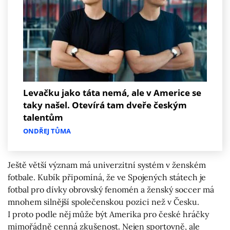
Levačku jako táta nemá, ale v Americe se
taky našel. Otevírá tam dveře českým
talentům
ONDŘEJ TŮMA
Ještě větší význam má univerzitní systém v ženském
fotbale. Kubík připomíná, že ve Spojených státech je
fotbal pro dívky obrovský fenomén a ženský soccer má
mnohem silnější společenskou pozici než v Česku.
I proto podle něj může být Amerika pro české hráčky
mimořádně cenná zkušenost. Nejen sportovně, ale