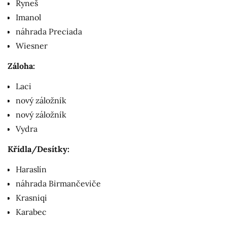
Ryneš
Imanol
náhrada Preciada
Wiesner
Záloha:
Laci
nový záložník
nový záložník
Vydra
Křídla/Desítky:
Haraslín
náhrada Birmančeviče
Krasniqi
Karabec