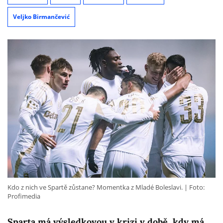
Veljko Birmančević
Kdo z nich ve Spartě zůstane? Momentka z Mladé Boleslavi.
Foto:
Profimedia
Sparta má výsledkovou v krizi v době, kdy má