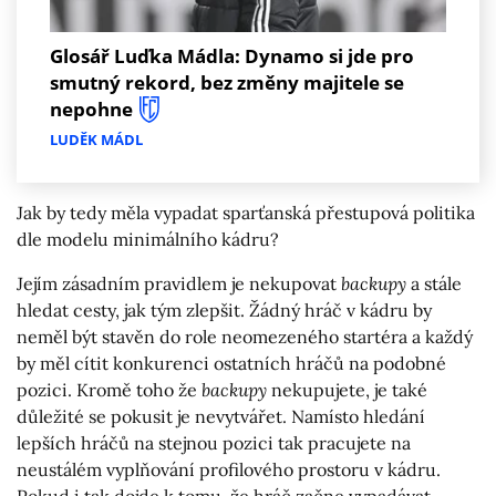
Glosář Luďka Mádla: Dynamo si jde pro
smutný rekord, bez změny majitele se
nepohne
LUDĚK MÁDL
Jak by tedy měla vypadat sparťanská přestupová politika
dle modelu minimálního kádru?
Jejím zásadním pravidlem je nekupovat
backupy
a stále
hledat cesty, jak tým zlepšit. Žádný hráč v kádru by
neměl být stavěn do role neomezeného startéra a každý
by měl cítit konkurenci ostatních hráčů na podobné
pozici. Kromě toho že
backupy
nekupujete, je také
důležité se pokusit je nevytvářet. Namísto hledání
lepších hráčů na stejnou pozici tak pracujete na
neustálém vyplňování profilového prostoru v kádru.