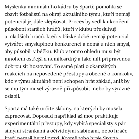
Myšlenka minimálního kádru by Spartě pomohla se
zbavit fotbalistů na okraji aktuálního týmu, kteří nemají
potenciál jej dále zlepšovat. Proces by vedl k ukončení
působení starších hráčů, kteří v klubu přesluhují
a mladších hráčů, kteří v blízké době nemají potenciál
vytvářet smysluplnou konkurenci a nemá u nich smysl,
aby působili v béčku. Klub v tomto ohledu musí být
mnohem ostřejší a nemilosrdný a také mít připravenou
dobrou síť hostování. To samé platí o okamžitých
reakcích na nepovedené přestupy a obecně o komkoliv,
kdo v týmu aktuálně není schopen hrát základ, aniž by
se mu tým musel výrazně přizpůsobit, nebo by výrazně
oslabil.
Sparta má také určité slabiny, na kterých by musela
zapracovat. Doposud například až moc praktikuje
experimentální přestupy, kdy vybírá specialisty s pár
silnými stránkami a očividnými slabinami, nebo hráče
kteří nemají herní praxi. Kromě toho hraje Sparta