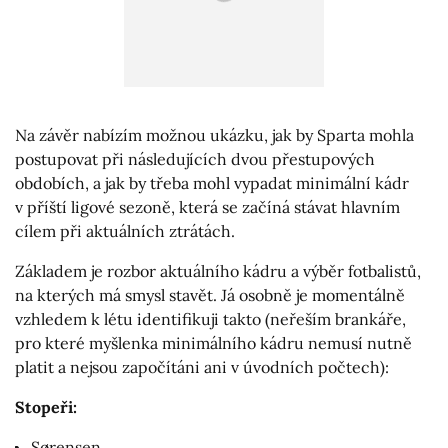
Na závěr nabízím možnou ukázku, jak by Sparta mohla
postupovat při následujících dvou přestupových
obdobích, a jak by třeba mohl vypadat minimální kádr
v příští ligové sezoně, která se začíná stávat hlavním
cílem při aktuálních ztrátách.
Základem je rozbor aktuálního kádru a výběr fotbalistů,
na kterých má smysl stavět. Já osobně je momentálně
vzhledem k létu identifikuji takto (neřeším brankáře,
pro které myšlenka minimálního kádru nemusí nutně
platit a nejsou započítáni ani v úvodních počtech):
Stopeři:
Sørensen