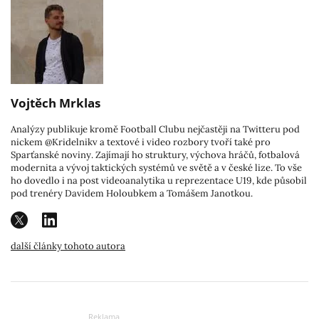
Vojtěch Mrklas
Analýzy publikuje kromě Football Clubu nejčastěji na Twitteru pod
nickem @Kridelnikv a textové i video rozbory tvoří také pro
Sparťanské noviny. Zajímají ho struktury, výchova hráčů, fotbalová
modernita a vývoj taktických systémů ve světě a v české lize. To vše
ho dovedlo i na post videoanalytika u reprezentace U19, kde působil
pod trenéry Davidem Holoubkem a Tomášem Janotkou.
další články tohoto autora