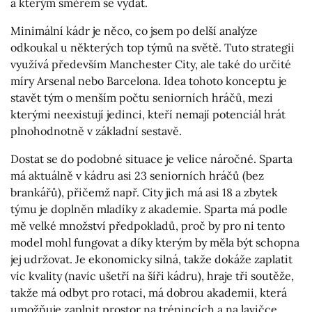
a kterým směrem se vydat.
Minimální kádr je něco, co jsem po delší analýze
odkoukal u některých top týmů na světě. Tuto strategii
využívá především Manchester City, ale také do určité
míry Arsenal nebo Barcelona. Idea tohoto konceptu je
stavět tým o menším počtu seniorních hráčů, mezi
kterými neexistují jedinci, kteří nemají potenciál hrát
plnohodnotně v základní sestavě.
Dostat se do podobné situace je velice náročné. Sparta
má aktuálně v kádru asi 23 seniorních hráčů (bez
brankářů), přičemž např. City jich má asi 18 a zbytek
týmu je doplněn mladíky z akademie. Sparta má podle
mě velké množství předpokladů, proč by pro ni tento
model mohl fungovat a díky kterým by měla být schopna
jej udržovat. Je ekonomicky silná, takže dokáže zaplatit
víc kvality (navíc ušetří na šíři kádru), hraje tři soutěže,
takže má odbyt pro rotaci, má dobrou akademii, která
umožňuje zaplnit prostor na trénincích a na lavičce