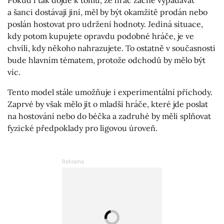
Pokud i tak dojde k tomu, že hráč začne vypadávat
a šanci dostávají jiní, měl by být okamžitě prodán nebo
poslán hostovat pro udržení hodnoty. Jediná situace,
kdy potom kupujete opravdu podobné hráče, je ve
chvíli, kdy někoho nahrazujete. To ostatně v současnosti
bude hlavním tématem, protože odchodů by mělo být
víc.
Tento model stále umožňuje i experimentální příchody.
Zaprvé by však mělo jít o mladší hráče, které jde poslat
na hostování nebo do béčka a zadruhé by měli splňovat
fyzické předpoklady pro ligovou úroveň.