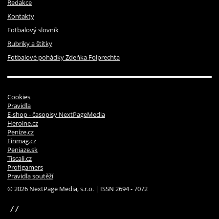
Redakce
Kontakty
Fotbalový slovník
Rubriky a štítky
Fotbalové pohádky Zdeňka Folprechta
Cookies
Pravidla
E-shop - časopisy NextPageMedia
Heroine.cz
Peníze.cz
Finmag.cz
Peniaze.sk
Tiscali.cz
Profigamers
Pravidla soutěží
© 2026 NextPage Media, s.r.o. | ISSN 2694 - 7072
sinfin.digital