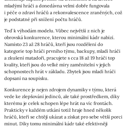
mladými hráči a donedávna velmi dobře fungovala
i péče o zdraví hráčů a rekonvalescence zraněných, což
je podstatné při snížení počtu hráčů.
Teď k výhodám modelu. Vůbec největší z nich je
obrovská konkurence, kterou minimální kádr nabízí.
Namísto 23 až 28 hráčů, kteří jsou rozdělení do
kategorie top hráči prvního týmu, backupy, mladí hráči
a zkušení matadoři, pracujete s cca 18 až 19 hráči top
kvality, kteří jsou do velké míry zaměnitelní v jejich
schopnostech hrát v základu. Zbytek jsou mladí hráči
dopsaní na soupisku.
Konkurence je nejen zdrojem dynamiky v týmu, která
vede ke zlepšování jedinců, ale také prostředkem, díky
kterému je celek schopen lépe hrát na víc frontách.
Prakticky v každém utkání totiž hraje hned několik
hráčů, kteří se chtějí ukázat a získat pro sebe větší porci
minut. Díky tomu minimální kádr také efektivněji