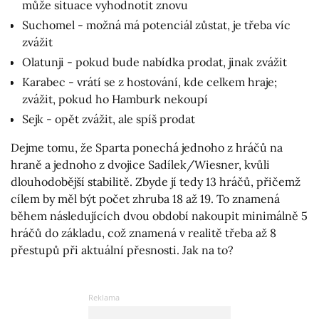
může situace vyhodnotit znovu
Suchomel - možná má potenciál zůstat, je třeba víc
zvážit
Olatunji - pokud bude nabídka prodat, jinak zvážit
Karabec - vrátí se z hostování, kde celkem hraje;
zvážit, pokud ho Hamburk nekoupí
Sejk - opět zvážit, ale spíš prodat
Dejme tomu, že Sparta ponechá jednoho z hráčů na
hraně a jednoho z dvojice Sadílek/Wiesner, kvůli
dlouhodobější stabilitě. Zbyde jí tedy 13 hráčů, přičemž
cílem by měl být počet zhruba 18 až 19. To znamená
během následujících dvou období nakoupit minimálně 5
hráčů do základu, což znamená v realitě třeba až 8
přestupů při aktuální přesnosti. Jak na to?