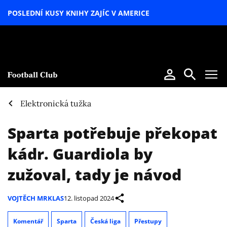
POSLEDNÍ KUSY KNIHY ZAJÍC V AMERICE
LETNÍ
SPECIÁL
Elektronická tužka
Sparta potřebuje překopat
kádr. Guardiola by
zužoval, tady je návod
VOJTĚCH MRKLAS
12. listopad 2024
Komentář
Sparta
Česká liga
Přestupy