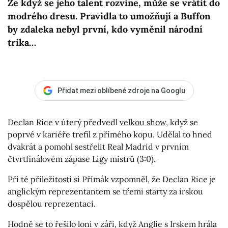
Že když se jeho talent rozvine, může se vrátit do
modrého dresu. Pravidla to umožňují a Buffon
by zdaleka nebyl první, kdo vyměnil národní
trika…
Přidat mezi oblíbené zdroje na Googlu
Declan Rice v úterý předvedl
velkou show
, když se
poprvé v kariéře trefil z přímého kopu. Udělal to hned
dvakrát a pomohl sestřelit Real Madrid v prvním
čtvrtfinálovém zápase Ligy mistrů (3:0).
Při té příležitosti si Přímák vzpomněl, že Declan Rice je
anglickým reprezentantem se třemi starty za irskou
dospělou reprezentaci.
Hodně se to řešilo loni v září, když Anglie s Irskem hrála