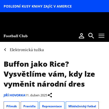
POSLEDNÍ KUSY KNIHY ZAJÍC V AMERICE
LETNÍ
SPECIÁL
Elektronická tužka
Buffon jako Rice?
Vysvětlíme vám, kdy lze
vyměnit národní dres
JIŘÍ HOVORKA
11. duben 2025
Přímák
Pravidla
Reprezentace
Mládežnický fotbal