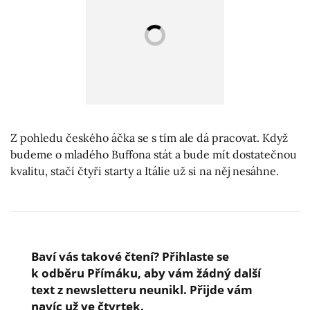
Z pohledu českého áčka se s tím ale dá pracovat. Když
budeme o mladého Buffona stát a bude mít dostatečnou
kvalitu, stačí čtyři starty a Itálie už si na něj nesáhne.
Baví vás takové čtení? Přihlaste se
k odběru Přímáku, aby vám žádný další
text z newsletteru neunikl. Přijde vám
navíc už ve čtvrtek.