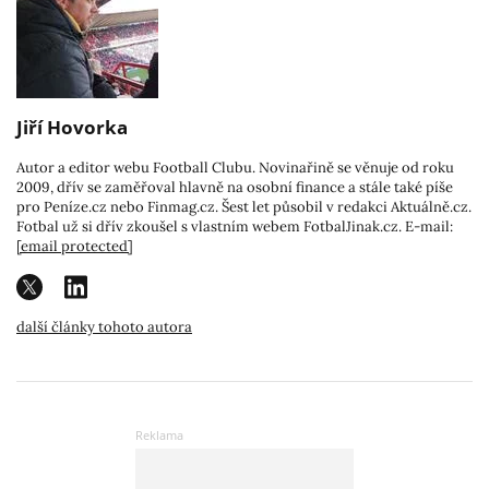
Jiří Hovorka
Autor a editor webu Football Clubu. Novinařině se věnuje od roku
2009, dřív se zaměřoval hlavně na osobní finance a stále také píše
pro Peníze.cz nebo Finmag.cz. Šest let působil v redakci Aktuálně.cz.
Fotbal už si dřív zkoušel s vlastním webem FotbalJinak.cz. E-mail:
[email protected]
další články tohoto autora