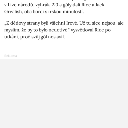
v Lize národů, vyhrála 2:0 a góly dali Rice a Jack
Grealish, oba borci s irskou minulostí.
„Z dědovy strany byli všichni Irové. Už tu sice nejsou, ale
myslím, že by to bylo neuctivé,“ vysvětloval Rice po
utkání, proč svůj gól neslavil.