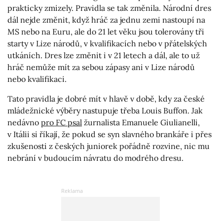
prakticky zmizely. Pravidla se tak změnila. Národní dres
dál nejde změnit, když hráč za jednu zemi nastoupí na
MS nebo na Euru, ale do 21 let věku jsou tolerovány tři
starty v Lize národů, v kvalifikacích nebo v přátelských
utkáních. Dres lze změnit i v 21 letech a dál, ale to už
hráč nemůže mít za sebou zápasy ani v Lize národů
nebo kvalifikaci.
Tato pravidla je dobré mít v hlavě v době, kdy za české
mládežnické výběry nastupuje třeba Louis Buffon. Jak
nedávno
pro FC psal
žurnalista Emanuele Giulianelli,
v Itálii si říkají, že pokud se syn slavného brankáře i přes
zkušenosti z českých juniorek pořádně rozvine, nic mu
nebrání v budoucím návratu do modrého dresu.