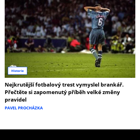
Historie
Nejkrutější fotbalový trest vymyslel brankář.
Přečtěte si zapomenutý příběh velké změny
pravidel
PAVEL PROCHÁZKA