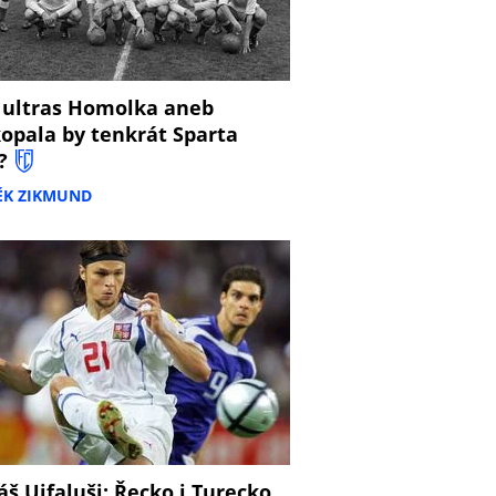
 ultras Homolka aneb
opala by tenkrát Sparta
?
ĚK ZIKMUND
š Ujfaluši: Řecko i Turecko