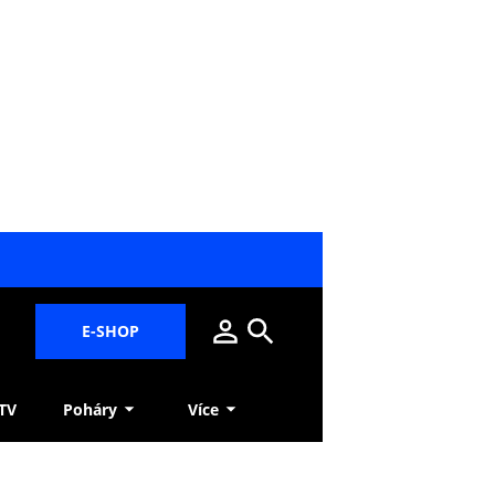
E-SHOP
 TV
Poháry
Více