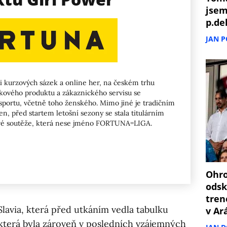
jsem
p.de
JAN 
ti kurzových sázek a online her, na českém trhu
kového produktu a zákaznického servisu se
portu, včetně toho ženského. Mimo jiné je tradičním
, před startem letošní sezony se stala titulárním
ové soutěže, která nese jméno FORTUNA=LIGA.
Ohro
odsk
tren
lavia, která před utkáním vedla tabulku
v Ar
 která byla zároveň v posledních vzájemných