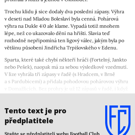
Trochu klidu ji sice dodaly dva poslední zápasy. Výhra
v deseti nad Mladou Boleslaví byla cenná. Pohárová
výhra na Dukle 4:0 ale klame. Vypadá totiž mnohem
lépe, než co ukazovalo dění na hřišti. Slavia teď
rozhodně nepřipomíná ten ligový válec, jakým byla po
většinu působení Jindřicha Trpišovského v Edenu.
Sparta, které také chybí někteří hráči (Fortelný, Jankto
nebo Pešek), naopak má za sebou výsledkové vzedmutí.
V lize vyhrála tři zápasy v řadě (s Hradcem, v Brně
a s Pardubicemi) a přidala pohodovou pohárovou výhru
v Domažlicích. Bez prohry je už 12 zápasů v řadě, i když
v nich je i tíživá série pěti ligových remíz, a to třeba se
Zlínem nebo v Teplicích.
Tento text je pro
předplatitele
Staňte se předplatiteli webu Football Club