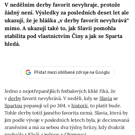
V nedělním derby favorit nevyhraje, protože
žádný není. Výsledky za posledních deset let ale
ukazují, že je hláška „v derby favorit nevyhrává“
mimo. A ukazují také to, jak Slavii pomohla
stabilita pod vlastnictvím Číny a jak se Sparta
hledá.
Přidat mezi oblíbené zdroje na Googlu
Jedno z nejotřepanějších fotbalových klišé říká, že
v
derby
favorit nevyhrává. V neděli, kdy se
Slavia
se
Spartou
popasují už po 304. v
historii
, to platit bude.
Tohle derby totiž jasného favorita nemá. Slavia, která by
jím podle vývoje v posledních letech byla, je decimovaná
zraněními a má za sebou dva týdny hrůzy, kdy dvakrát
prohrála s Kluží a jednou v Olomouci.