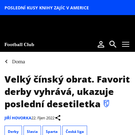
POSLEDNÍ KUSY KNIHY ZAJÍC V AMERICE
LETNÍ
SPECIÁL
Doma
Velký čínský obrat. Favorit
derby vyhrává, ukazuje
poslední desetiletka
JIŘÍ HOVORKA
22. říjen 2022
Derby
Slavia
Sparta
Česká liga