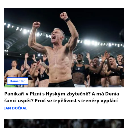
Komentář
Panikaří v Plzni s Hyským zbytečně? A má Denia
šanci uspět? Proč se trpělivost s trenéry vyplácí
JAN DOČKAL