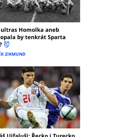
 ultras Homolka aneb
opala by tenkrát Sparta
?
ĚK ZIKMUND
š Ujfaluši: Řecko i Turecko