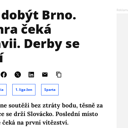
 dobýt Brno.
hra čeká
vii. Derby se
í
ia
1. liga žen
Sparta
ne soutěži bez ztráty bodu, těsně za
čce se drží Slovácko. Poslední místo
 čeká na první vítězství.