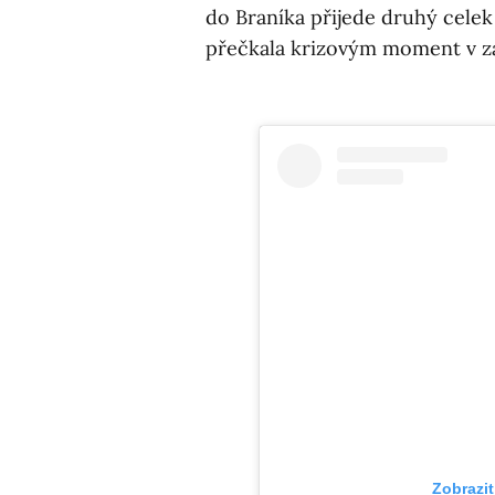
do Braníka přijede druhý celek
přečkala krizovým moment v zá
Zobrazit