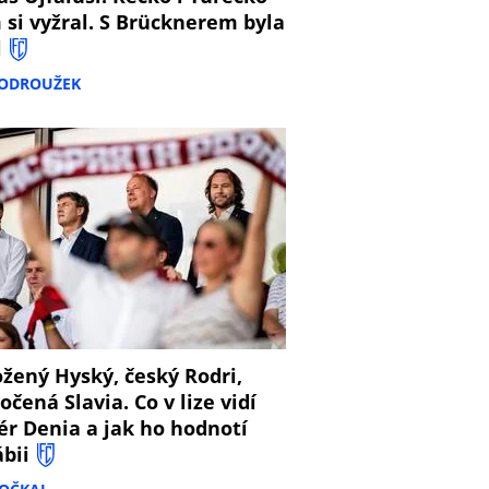
 si vyžral. S Brücknerem byla
l
PODROUŽEK
8
žený Hyský, český Rodri,
očená Slavia. Co v lize vidí
ér Denia a jak ho hodnotí
ábii