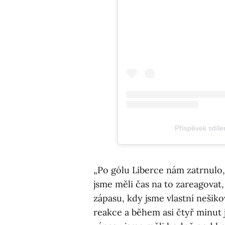
Příspěvek sdíle
„Po gólu Liberce nám zatrnulo, 
jsme měli čas na to zareagovat
zápasu, kdy jsme vlastní nešikov
reakce a během asi čtyř minut j