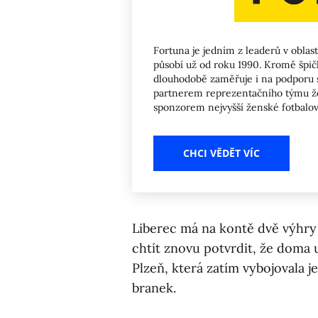
Fortuna je jedním z leaderů v oblas
působí už od roku 1990. Kromě špič
dlouhodobě zaměřuje i na podporu s
partnerem reprezentačního týmu žen
sponzorem nejvyšší ženské fotbal
CHCI VĚDĚT VÍC
Liberec má na kontě dvě výhry
chtít znovu potvrdit, že doma
Plzeň, která zatím vybojovala je
branek.