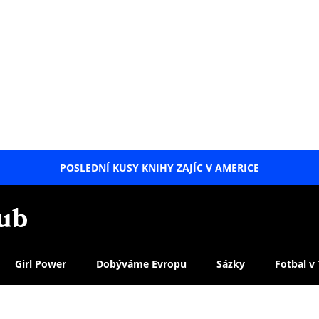
POSLEDNÍ KUSY KNIHY ZAJÍC V AMERICE
LETNÍ
SPECIÁL
Girl Power
Dobýváme Evropu
Sázky
Fotbal v