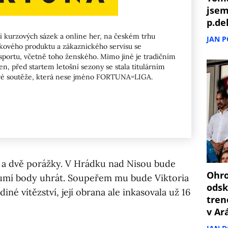
jsem
p.de
ti kurzových sázek a online her, na českém trhu
JAN 
kového produktu a zákaznického servisu se
portu, včetně toho ženského. Mimo jiné je tradičním
, před startem letošní sezony se stala titulárním
ové soutěže, která nese jméno FORTUNA=LIGA.
 a dvě porážky. V Hrádku nad Nisou bude
Ohro
 umí body uhrát. Soupeřem mu bude Viktoria
odsk
diné vítězství, její obrana ale inkasovala už 16
tren
v Ar