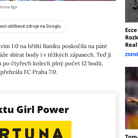
rtuna liga
ezi oblíbené zdroje na Googlu
Ecce
Rozk
Real
ím 1:0 na hřišti Baníku poskočila na páté
áže sbírat body i v těžkých zápasech. Teď ji
ZDEN
má po čtyřech kolech plný počet 12 bodů,
 přehrála FC Praha 7:0.
ktu Girl Power
Tomá