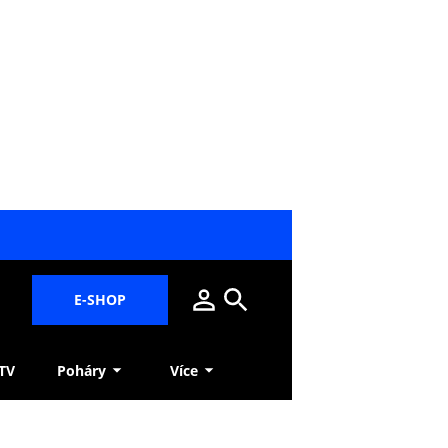
E-SHOP
 TV
Poháry
Více