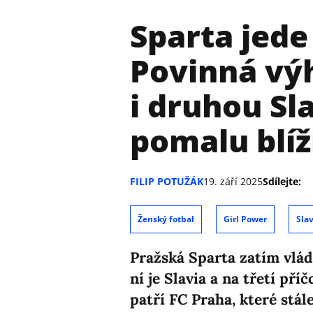
Sparta jede
Povinná vý
i druhou Sla
pomalu blíž
FILIP POTUŽÁK
19. září 2025
Sdílejte:
Ženský fotbal
Girl Power
Slav
Pražská Sparta zatím vlád
ní je Slavia a na třetí pří
patří FC Praha, které stále