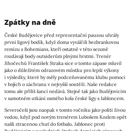
Zpátky na dně
České Budějovice před reprezentační pauzou uhrály
první ligový bodík, když doma vyválčili bezbrankovou
remízu s Bohemians, kteří ostatně v této sezoně
rozdávají body outsiderům plnými hrstmi. Trenér
Jihočechů František Straka sice o tomto zápase mluvil
jako o důležitém odrazovém můstku pro lepší výkony
i výsledky, které by měly podceňovanému klubu pomoci
v bojích o záchranu v nejvyšší soutěži. Naše redakce
tomu ale příliš šancí nedává. Stejně tak jako Budějovicím
v samotném utkání osmého kola české ligy s Jabloncem.
Severočeši jsou naopak v tomto ročníku jako polití živou
vodou, když pod novým trenérem Lubošem Kozlem opět
našli ztracenou chuť do fotbalu. Jablonec proti
Budějovicím v posledních čtyřech domácích zápasech