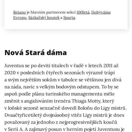
Betano
je hlavním partnerem sekcí
100letá
,
Dobýváme
Evropu
,
Sázkařský koutek
a
Sparta
.
Nová Stará dáma
Juventus se po devíti titulech v řadě v letech 2011 až
2020 v posledních čtyřech sezonách výrazně trápí
a svým největším sokům v tabulce se většinou jen dívá
na záda, navíc s velkým bodovým odstupem. To by se
aspoň podle plánu turínského managementu mělo
změnit s angažováním trenéra Thiaga Motty, který
v loňské sezoně senzačně dovedl Boloňu do Ligy mistrů.
Dvaačtyřicetiletý dvojnásobný vítěz Ligy mistrů je dnes
považovaný za jednoho z nejprogresivnějších koučů
v Serii A. A zajímavý posun v herním pojetí Juventusu je