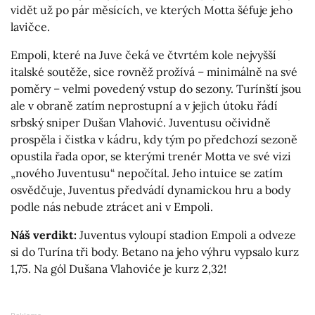
vidět už po pár měsících, ve kterých Motta šéfuje jeho
lavičce.
Empoli, které na Juve čeká ve čtvrtém kole nejvyšší
italské soutěže, sice rovněž prožívá – minimálně na své
poměry – velmi povedený vstup do sezony. Turínští jsou
ale v obraně zatím neprostupní a v jejich útoku řádí
srbský sniper Dušan Vlahović. Juventusu očividně
prospěla i čistka v kádru, kdy tým po předchozí sezoně
opustila řada opor, se kterými trenér Motta ve své vizi
„nového Juventusu“ nepočítal. Jeho intuice se zatím
osvědčuje, Juventus předvádí dynamickou hru a body
podle nás nebude ztrácet ani v Empoli.
Náš verdikt:
Juventus vyloupí stadion Empoli a odveze
si do Turína tři body. Betano na jeho výhru vypsalo kurz
1,75. Na gól Dušana Vlahoviće je kurz 2,32!