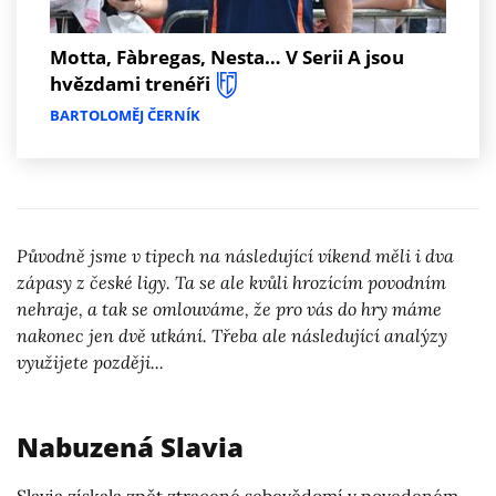
Motta, Fàbregas, Nesta… V Serii A jsou
hvězdami trenéři
BARTOLOMĚJ ČERNÍK
Původně jsme v tipech na následující víkend měli i dva
zápasy z české ligy. Ta se ale kvůli hrozícím povodním
nehraje, a tak se omlouváme, že pro vás do hry máme
nakonec jen dvě utkání. Třeba ale následující analýzy
využijete později...
Nabuzená Slavia
Slavia získala zpět ztracené sebevědomí v povedeném