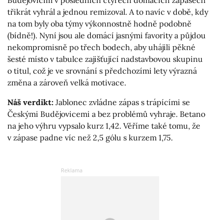
třikrát vyhrál a jednou remizoval. A to navíc v době, kdy
na tom byly oba týmy výkonnostně hodně podobně
(bídně!). Nyní jsou ale domácí jasnými favority a půjdou
nekompromisně po třech bodech, aby uhájili pěkné
šesté místo v tabulce zajišťující nadstavbovou skupinu
o titul, což je ve srovnání s předchozími lety výrazná
změna a zároveň velká motivace.
Náš verdikt:
Jablonec zvládne zápas s trápícími se
Českými Budějovicemi a bez problémů vyhraje. Betano
na jeho výhru vypsalo kurz 1,42. Věříme také tomu, že
v zápase padne víc než 2,5 gólu s kurzem 1,75.