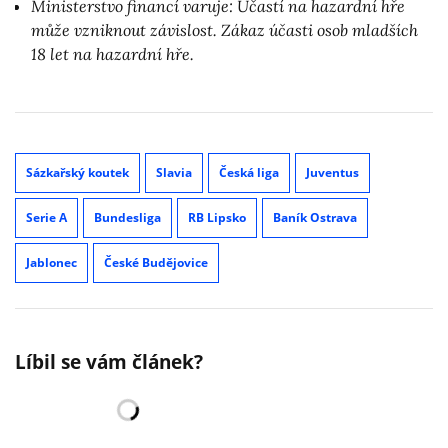
Ministerstvo financí varuje: Účastí na hazardní hře
může vzniknout závislost. Zákaz účasti osob mladších
18 let na hazardní hře.
Sázkařský koutek
Slavia
Česká liga
Juventus
Serie A
Bundesliga
RB Lipsko
Baník Ostrava
Jablonec
České Budějovice
Líbil se vám článek?