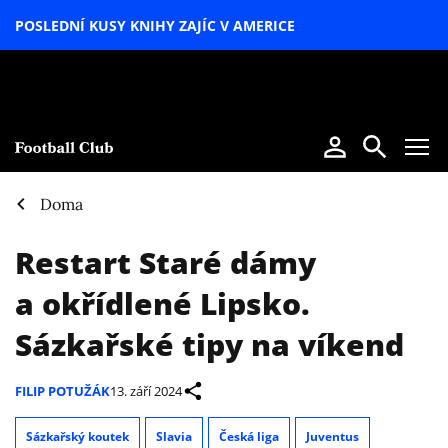
POSLEDNÍ KUSY KNIHY ZAJÍC V AMERICE
LETNÍ
SPECIÁL
Doma
Restart Staré dámy
a okřídlené Lipsko.
Sázkařské tipy na víkend
FILIP POTUŽÁK
13. září 2024
Sázkařský koutek
Slavia
Česká liga
Juventus