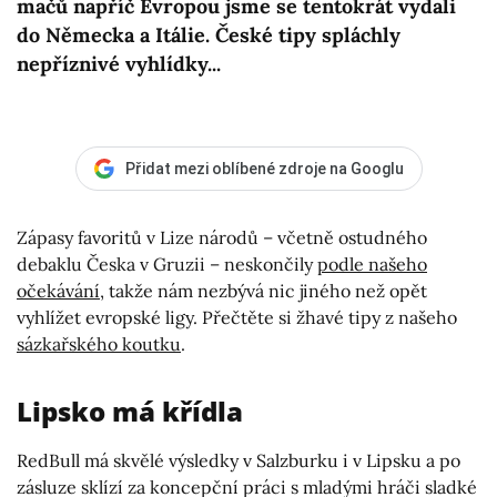
mačů napříč Evropou jsme se tentokrát vydali
do Německa a Itálie. České tipy spláchly
nepříznivé vyhlídky...
Přidat mezi oblíbené zdroje na Googlu
Zápasy favoritů v Lize národů – včetně ostudného
debaklu Česka v Gruzii – neskončily
podle našeho
očekávání
, takže nám nezbývá nic jiného než opět
vyhlížet evropské ligy. Přečtěte si žhavé tipy z našeho
sázkařského koutku
.
Lipsko má křídla
RedBull má skvělé výsledky v Salzburku i v Lipsku a po
zásluze sklízí za koncepční práci s mladými hráči sladké