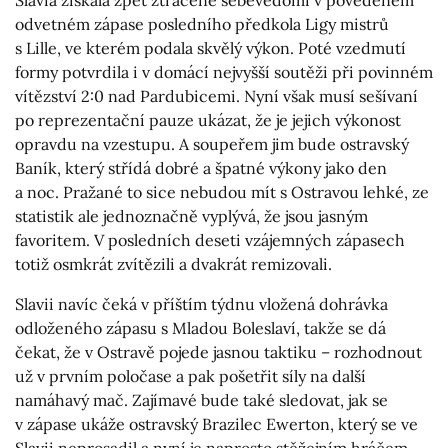
odvetném zápase posledního předkola Ligy mistrů
s Lille, ve kterém podala skvělý výkon. Poté vzedmutí
formy potvrdila i v domácí nejvyšší soutěži při povinném
vítězství 2:0 nad Pardubicemi. Nyní však musí sešívaní
po reprezentační pauze ukázat, že je jejich výkonost
opravdu na vzestupu. A soupeřem jim bude ostravský
Baník, který střídá dobré a špatné výkony jako den
a noc. Pražané to sice nebudou mít s Ostravou lehké, ze
statistik ale jednoznačně vyplývá, že jsou jasným
favoritem. V posledních deseti vzájemných zápasech
totiž osmkrát zvítězili a dvakrát remizovali.
Slavii navíc čeká v příštím týdnu vložená dohrávka
odloženého zápasu s Mladou Boleslaví, takže se dá
čekat, že v Ostravě pojede jasnou taktiku – rozhodnout
už v prvním poločase a pak pošetřit síly na další
namáhavý mač. Zajímavé bude také sledovat, jak se
v zápase ukáže ostravský Brazilec Ewerton, který se ve
Slavii neprosadil a nyní je naprosto stěžejním hráčem