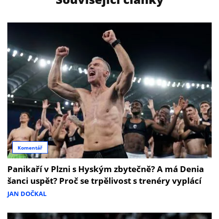
Komentář
Panikaří v Plzni s Hyským zbytečně? A má Denia
šanci uspět? Proč se trpělivost s trenéry vyplácí
JAN DOČKAL