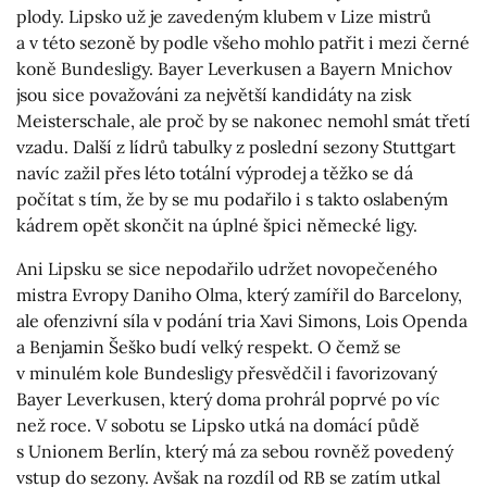
plody. Lipsko už je zavedeným klubem v Lize mistrů
a v této sezoně by podle všeho mohlo patřit i mezi černé
koně Bundesligy. Bayer Leverkusen a Bayern Mnichov
jsou sice považováni za největší kandidáty na zisk
Meisterschale, ale proč by se nakonec nemohl smát třetí
vzadu. Další z lídrů tabulky z poslední sezony Stuttgart
navíc zažil přes léto totální výprodej a těžko se dá
počítat s tím, že by se mu podařilo i s takto oslabeným
kádrem opět skončit na úplné špici německé ligy.
Ani Lipsku se sice nepodařilo udržet novopečeného
mistra Evropy Daniho Olma, který zamířil do Barcelony,
ale ofenzivní síla v podání tria Xavi Simons, Lois Openda
a Benjamin Šeško budí velký respekt. O čemž se
v minulém kole Bundesligy přesvědčil i favorizovaný
Bayer Leverkusen, který doma prohrál poprvé po víc
než roce. V sobotu se Lipsko utká na domácí půdě
s Unionem Berlín, který má za sebou rovněž povedený
vstup do sezony. Avšak na rozdíl od RB se zatím utkal