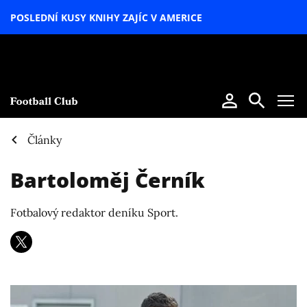
POSLEDNÍ KUSY KNIHY ZAJÍC V AMERICE
LETNÍ
SPECIÁL
Články
Bartoloměj Černík
Fotbalový redaktor deníku Sport.