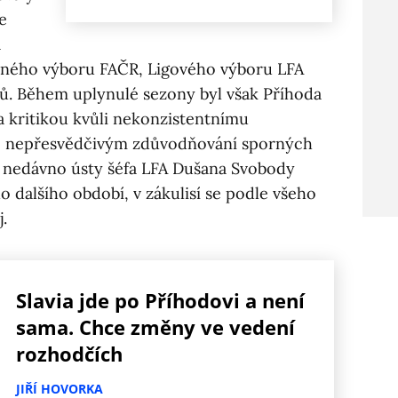
e
a
ného výboru FAČR, Ligového výboru LFA
bů. Během uplynulé sezony byl však Příhoda
a kritikou kvůli nekonzistentnímu
é nepřesvědčivým zdůvodňování sporných
by nedávno ústy šéfa LFA Dušana Svobody
o dalšího období, v zákulisí se podle všeho
.
Slavia jde po Příhodovi a není
sama. Chce změny ve vedení
rozhodčích
JIŘÍ HOVORKA