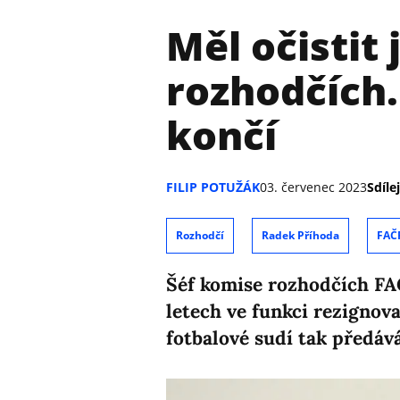
Měl očistit
rozhodčích.
končí
FILIP POTUŽÁK
03. červenec 2023
Sdílej
Rozhodčí
Radek Příhoda
FAČ
Šéf komise rozhodčích FA
letech ve funkci rezignova
fotbalové sudí tak předáv