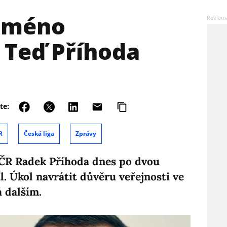
 jméno
 Teď Příhoda
te:
R
Česká liga
Zprávy
ČR Radek Příhoda dnes po dvou
l. Úkol navrátit důvěru veřejnosti ve
á dalším.