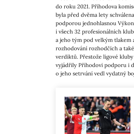
do roku 2021. Příhodova komis
byla před dvěma lety schválen
podporou jednohlasnou Výkon
i všech 32 profesionálních klu
a jeho tým pod velkým tlakem 
rozhodování rozhodčích a tak
verdiktů. Přestože ligové klu
vyjádřily Příhodovi podporu i d
o jeho setrvání vedl vydatný boj