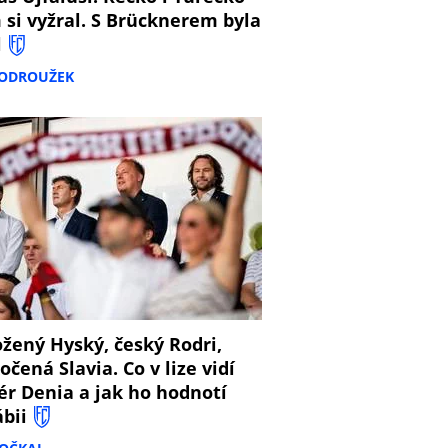
 si vyžral. S Brücknerem byla
l
PODROUŽEK
8
žený Hyský, český Rodri,
očená Slavia. Co v lize vidí
ér Denia a jak ho hodnotí
ábii