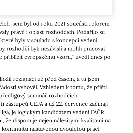
ích jsem byl od roku 2021 součástí reforem
aly právě i oblast rozhodčích. Podařilo se
které byly v souladu s koncepcí vedení
aby rozhodčí byli nezávislí a mohli pracovat
se přiblížit evropskému vzoru,“ uvedl dnes po
ožil rezignaci už před časem, a tu jsem
žádosti vyhověl. Vzhledem k tomu, že příští
 předligový seminář rozhodčích
ti zástupců UEFA a už 22. července začínají
 liga, je logickým kandidátem vedení FAČR
i, že disponuje nejen náležitými kvalitami na
tí kontinuitu nastavenou dvouletou prací