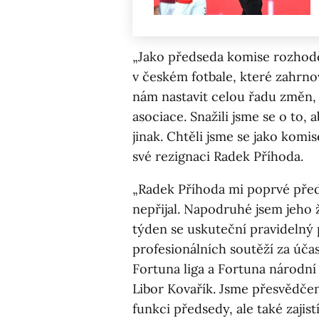
„Jako předseda komise rozhodč
v českém fotbale, které zahrnov
nám nastavit celou řadu změn, 
asociace. Snažili jsme se o to, 
jinak. Chtěli jsme se jako komi
své rezignaci Radek Příhoda.
„Radek Příhoda mi poprvé předl
nepřijal. Napodruhé jsem jeho 
týden se uskuteční pravidelný
profesionálních soutěží za účas
Fortuna liga a Fortuna národní
Libor Kovařík. Jsme přesvědčen
funkci předsedy, ale také zajis