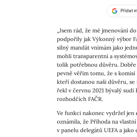
Přidat m
„Jsem rád, že mé jmenování do
podpořily jak Výkonný výbor FA
silný mandát vnímám jako jed
mohli transparentní a systémo
tolik potřebnou důvěru. Dobře 
pevně věřím tomu, že s komisí 
kteří dostanou naši důvěru, se 
řekl v červnu 2021 bývalý sudí
rozhodčích FAČR.
Ve funkci nakonec vydržel jen d
oznámila, že Příhoda na vlastní 
v panelu delegátů UEFA a jako d