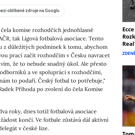
ezi oblíbené zdroje na Googlu
Ecce
 čela komise rozhodčích jednohlasně
Rozk
ČR, tak Ligová fotbalová asociace. Tento
Real
nu z důležitých podmínek k tomu, abychom
ZDEN
vou prací začít rozhodčím v Česku navracet
vím, že to nebude snadný úkol. Ale přesto
odborníků a ve spolupráci s rozhodčími,
nám to podaří. Český fotbal to potřebuje,"
 Radek Příhoda po zvolení do čela Komise
va roky, dnes totiž fotbalová asociace
žádost končí. Ve fotbale zůstává dál aktivní
elegát v české lize.
Tomá