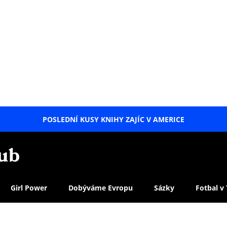
POSLEDNÍ KUSY KNIHY ZAJÍC V AMERICE
LETNÍ
SPECIÁL
Girl Power
Dobýváme Evropu
Sázky
Fotbal v