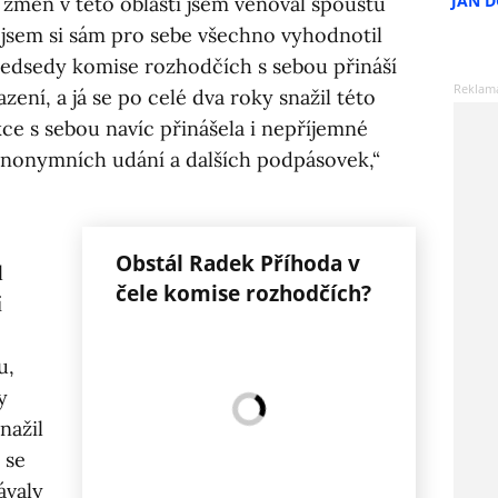
JAN 
změn v této oblasti jsem věnoval spoustu
 jsem si sám pro sebe všechno vyhodnotil
 předsedy komise rozhodčích s sebou přináší
ní, a já se po celé dva roky snažil této
e s sebou navíc přinášela i nepříjemné
nonymních udání a dalších podpásovek,“
Obstál Radek Příhoda v
l
čele komise rozhodčích?
í
u,
y
nažil
 se
ávaly