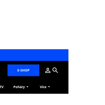
E-SHOP
 TV
Poháry
Více