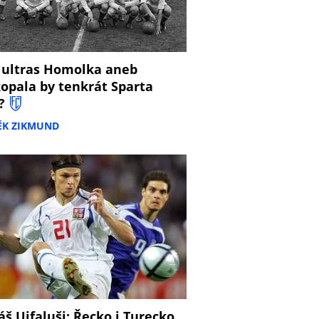
 ultras Homolka aneb
opala by tenkrát Sparta
?
ĚK ZIKMUND
š Ujfaluši: Řecko i Turecko