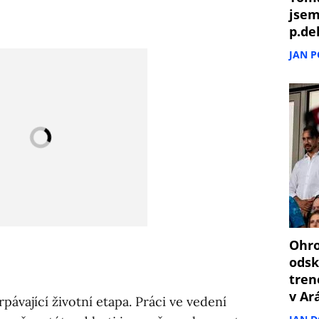
jsem
p.de
JAN 
Ohro
odsk
tren
v Ar
ávající životní etapa. Práci ve vedení