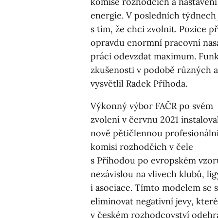
komise rozhodčích a nastavení 
energie. V posledních týdnech
s tím, že chci zvolnit. Pozice
opravdu enormní pracovní nasaze
práci odevzdat maximum. Funkc
zkušenosti v podobě různých a
vysvětlil Radek Příhoda.
Výkonný výbor FAČR po svém
zvolení v červnu 2021 instalova
nově pětičlennou profesionáln
komisi rozhodčích v čele
s Příhodou po evropském vzor
nezávislou na vlivech klubů, lig
i asociace. Tímto modelem se s
eliminovat negativní jevy, které
v českém rozhodcovství odehr