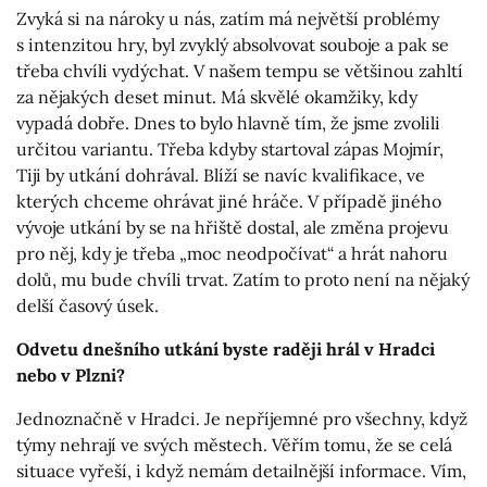
Zvyká si na nároky u nás, zatím má největší problémy
s intenzitou hry, byl zvyklý absolvovat souboje a pak se
třeba chvíli vydýchat. V našem tempu se většinou zahltí
za nějakých deset minut. Má skvělé okamžiky, kdy
vypadá dobře. Dnes to bylo hlavně tím, že jsme zvolili
určitou variantu. Třeba kdyby startoval zápas Mojmír,
Tiji by utkání dohrával. Blíží se navíc kvalifikace, ve
kterých chceme ohrávat jiné hráče. V případě jiného
vývoje utkání by se na hřiště dostal, ale změna projevu
pro něj, kdy je třeba „moc neodpočívat“ a hrát nahoru
dolů, mu bude chvíli trvat. Zatím to proto není na nějaký
delší časový úsek.
Odvetu dnešního utkání byste raději hrál v Hradci
nebo v Plzni?
Jednoznačně v Hradci. Je nepříjemné pro všechny, když
týmy nehrají ve svých městech. Věřím tomu, že se celá
situace vyřeší, i když nemám detailnější informace. Vím,