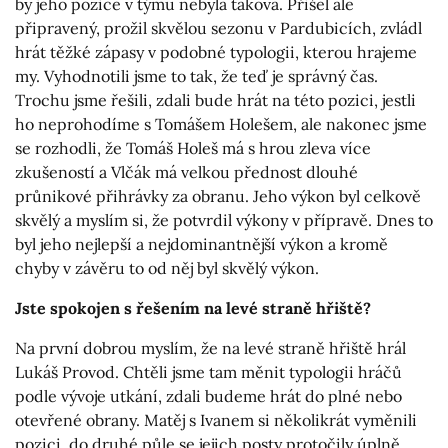
by jeho pozice v týmu nebyla taková. Přišel ale
připravený, prožil skvělou sezonu v Pardubicích, zvládl
hrát těžké zápasy v podobné typologii, kterou hrajeme
my. Vyhodnotili jsme to tak, že teď je správný čas.
Trochu jsme řešili, zdali bude hrát na této pozici, jestli
ho neprohodíme s Tomášem Holešem, ale nakonec jsme
se rozhodli, že Tomáš Holeš má s hrou zleva více
zkušeností a Vlčák má velkou přednost dlouhé
průnikové přihrávky za obranu. Jeho výkon byl celkově
skvělý a myslím si, že potvrdil výkony v přípravě. Dnes to
byl jeho nejlepší a nejdominantnější výkon a kromě
chyby v závěru to od něj byl skvělý výkon.
Jste spokojen s řešením na levé straně hřiště?
Na první dobrou myslím, že na levé straně hřiště hrál
Lukáš Provod. Chtěli jsme tam měnit typologii hráčů
podle vývoje utkání, zdali budeme hrát do plné nebo
otevřené obrany. Matěj s Ivanem si několikrát vyměnili
pozici, do druhé půle se jejich posty protočily úplně.