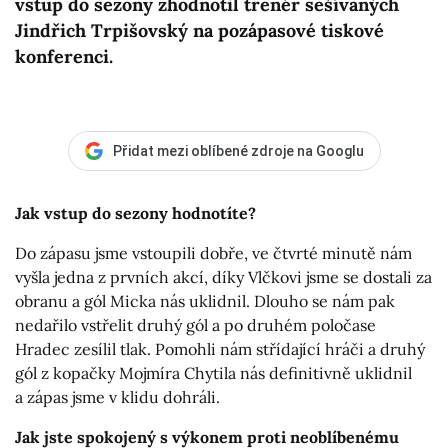
vstup do sezony zhodnotil trenér sešívaných
Jindřich Trpišovský na pozápasové tiskové
konferenci.
Přidat mezi oblíbené zdroje na Googlu
Jak vstup do sezony hodnotíte?
Do zápasu jsme vstoupili dobře, ve čtvrté minutě nám
vyšla jedna z prvních akcí, díky Vlčkovi jsme se dostali za
obranu a gól Micka nás uklidnil. Dlouho se nám pak
nedařilo vstřelit druhý gól a po druhém poločase
Hradec zesílil tlak. Pomohli nám střídající hráči a druhý
gól z kopačky Mojmíra Chytila nás definitivně uklidnil
a zápas jsme v klidu dohráli.
Jak jste spokojený s výkonem proti neoblíbenému