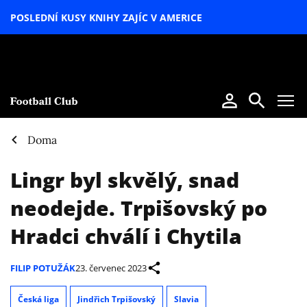
POSLEDNÍ KUSY KNIHY ZAJÍC V AMERICE
LETNÍ
SPECIÁL
Doma
Lingr byl skvělý, snad
neodejde. Trpišovský po
Hradci chválí i Chytila
FILIP POTUŽÁK
23. červenec 2023
Česká liga
Jindřich Trpišovský
Slavia