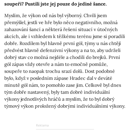
soupeři? Pustili jste jej pouze do jediné šance.
Myslím, že výkon od nás byl výborný. Chvíli jsem
přemýšlel, jestli ve hře bylo něco negativního, možná
zahazování šancí a některá řešení situací v útočných
akcích, ale i vzhledem k těžkému terénu jsme si poradili
dobře. Rozdílem byl hlavně první gól, týmy u nás chtějí
předvést hlavně defenzivní výkony a na to, aby udrželi
dobrý stav co možná nejdéle a chodili do brejků. První
gól zápas vždy otevře a nám to emočně pomůže,
soupeře to naopak trochu srazí dolů. Dost podobné
bylo, když v posledním zápase Hradec dal v deváté
minutě gól nám, to pomohlo zase jim. Celkově byl dnes
tým dobře nastavený, byly tam dobré individuální
výkony jednotlivých hráčů a myslím, že to byl dobrý
týmový výkon proložený dobrými individuálními výkony.