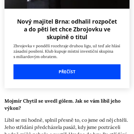
Nový majitel Brna: odhalil rozpočet
a do pěti let chce Zbrojovku ve
skupině o titul
Zbrojovka v pondělí rozehraje druhou ligu, už teď ale hlásí
zásadní posílení. Klub kupuje místní investiční skupina
s miliardovým obratem.
PŘEČÍST
Mojmír Chytil se uvedl gólem. Jak se vám líbil jeho
výkon?
Líbil se mi hodně, splnil přesně to, co jsme od něj chtěli.
Jeho střídání předcházela pasáž, kdy jsme poztráceli