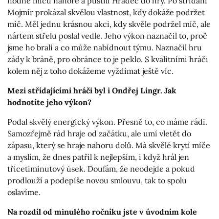
hodně míčů nahoře a pustili Hradec do hry. Po střídání
Mojmír prokázal skvělou vlastnost, kdy dokáže podržet
míč. Měl jednu krásnou akci, kdy skvěle podržel míč, ale
nártem střelu poslal vedle. Jeho výkon naznačil to, proč
jsme ho brali a co může nabídnout týmu. Naznačil hru
zády k bráně, pro obránce to je peklo. S kvalitními hráči
kolem něj z toho dokážeme vyždímat ještě víc.
Mezi střídajícími hráči byl i Ondřej Lingr. Jak
hodnotíte jeho výkon?
Podal skvělý energický výkon. Přesně to, co máme rádi.
Samozřejmě rád hraje od začátku, ale umí vletět do
zápasu, který se hraje nahoru dolů. Má skvělé krytí míče
a myslím, že dnes patřil k nejlepším, i když hrál jen
třicetiminutový úsek. Doufám, že neodejde a pokud
prodlouží a podepíše novou smlouvu, tak to spolu
oslavíme.
Na rozdíl od minulého ročníku jste v úvodním kole