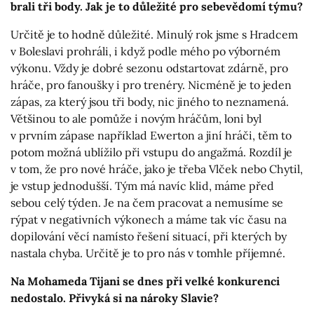
brali tři body. Jak je to důležité pro sebevědomí týmu?
Určitě je to hodně důležité. Minulý rok jsme s Hradcem
v Boleslavi prohráli, i když podle mého po výborném
výkonu. Vždy je dobré sezonu odstartovat zdárně, pro
hráče, pro fanoušky i pro trenéry. Nicméně je to jeden
zápas, za který jsou tři body, nic jiného to neznamená.
Většinou to ale pomůže i novým hráčům, loni byl
v prvním zápase například Ewerton a jiní hráči, těm to
potom možná ublížilo při vstupu do angažmá. Rozdíl je
v tom, že pro nové hráče, jako je třeba Vlček nebo Chytil,
je vstup jednodušší. Tým má navíc klid, máme před
sebou celý týden. Je na čem pracovat a nemusíme se
rýpat v negativních výkonech a máme tak víc času na
dopilování věcí namísto řešení situací, při kterých by
nastala chyba. Určitě je to pro nás v tomhle příjemné.
Na Mohameda Tijani se dnes při velké konkurenci
nedostalo. Přivyká si na nároky Slavie?