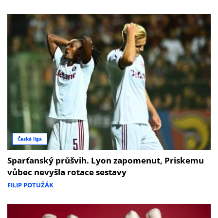
Česká liga
Sparťanský průšvih. Lyon zapomenut, Priskemu
vůbec nevyšla rotace sestavy
FILIP POTUŽÁK