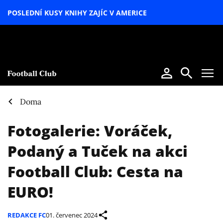
POSLEDNÍ KUSY KNIHY ZAJÍC V AMERICE
LETNÍ
SPECIÁL
Doma
Fotogalerie: Voráček,
Podaný a Tuček na akci
Football Club: Cesta na
EURO!
REDAKCE FC
01. červenec 2024