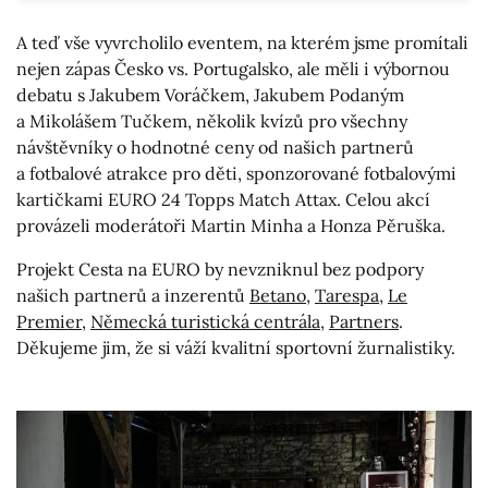
A teď vše vyvrcholilo eventem, na kterém jsme promítali
nejen zápas Česko vs. Portugalsko, ale měli i výbornou
debatu s Jakubem Voráčkem, Jakubem Podaným
a Mikolášem Tučkem, několik kvízů pro všechny
návštěvníky o hodnotné ceny od našich partnerů
a fotbalové atrakce pro děti, sponzorované fotbalovými
kartičkami EURO 24 Topps Match Attax. Celou akcí
provázeli moderátoři Martin Minha a Honza Pěruška.
Projekt Cesta na EURO by nevzniknul bez podpory
našich partnerů a inzerentů
Betano
,
Tarespa
,
Le
Premier
,
Německá turistická centrála
,
Partners
.
Děkujeme jim, že si váží kvalitní sportovní žurnalistiky.