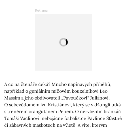
A co na čtenáře čeká? Mnoho napínavých příběhů,
například o geniálním míčovém kouzelníkovi Leo
Massim a jeho obdivovateli „Pavoučkovi“ Juliánovi.
O sebevědomém lvu Kristiánovi, který se v džungli utká
s trenérem orangutanem Pepem. O nervózním brankáři
Tomáši Vaclínovi, nebojácné fotbalistce Pavlínce Šťastné
či zábavných maskotech na výletě. A víte, kterým