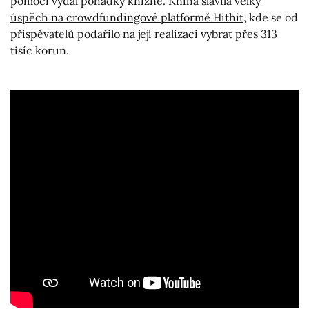
pomocí vydal pohádky knižně. Kniha slavila velký
úspěch na crowdfundingové platformě Hithit
, kde se od
přispěvatelů podařilo na její realizaci vybrat přes 313
tisíc korun.