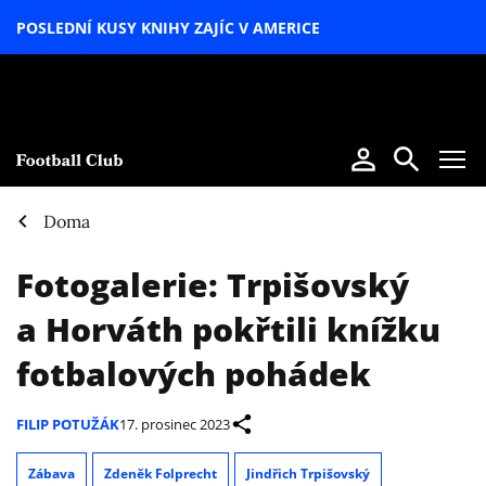
POSLEDNÍ KUSY KNIHY ZAJÍC V AMERICE
LETNÍ
SPECIÁL
Doma
Fotogalerie: Trpišovský
a Horváth pokřtili knížku
fotbalových pohádek
FILIP POTUŽÁK
17. prosinec 2023
Zábava
Zdeněk Folprecht
Jindřich Trpišovský