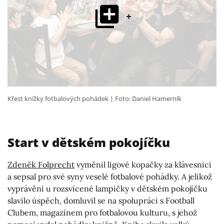
+
Křest knížky fotbalových pohádek
Foto: Daniel Hamerník
Start v dětském pokojíčku
Zdeněk Folprecht
vyměnil ligové kopačky za klávesnici
a sepsal pro své syny veselé fotbalové pohádky. A jelikož
vyprávění u rozsvícené lampičky v dětském pokojíčku
slavilo úspěch, domluvil se na spolupráci s Football
Clubem, magazínem pro fotbalovou kulturu, s jehož