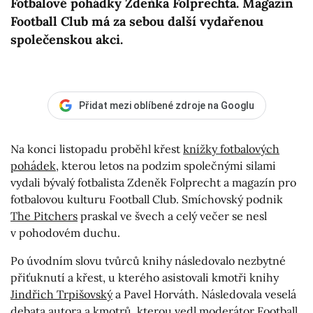
Fotbalové pohádky Zdeňka Folprechta. Magazín
Football Club má za sebou další vydařenou
společenskou akci.
Přidat mezi oblíbené zdroje na Googlu
Na konci listopadu proběhl křest
knížky fotbalových
pohádek
, kterou letos na podzim společnými silami
vydali bývalý fotbalista Zdeněk Folprecht a magazín pro
fotbalovou kulturu Football Club. Smíchovský podnik
The Pitchers
praskal ve švech a celý večer se nesl
v pohodovém duchu.
Po úvodním slovu tvůrců knihy následovalo nezbytné
přiťuknutí a křest, u kterého asistovali kmotři knihy
Jindřich Trpišovský
a Pavel Horváth. Následovala veselá
debata autora a kmotrů, kterou vedl moderátor
Football