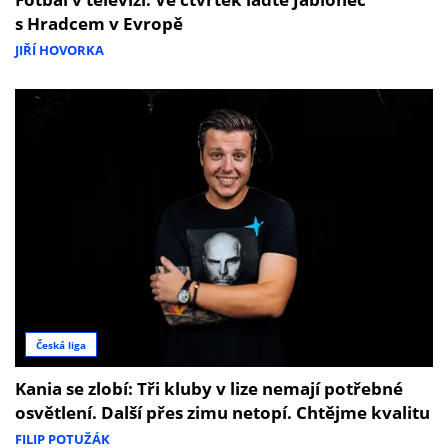
s Hradcem v Evropě
JIŘÍ HOVORKA
Česká liga
Kania se zlobí: Tři kluby v lize nemají potřebné
osvětlení. Další přes zimu netopí. Chtějme kvalitu
FILIP POTUŽÁK