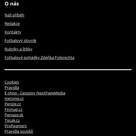
O nás
Náš příběh
Redakce
Kontakty
Fotbalový slovník
Rubriky a štítky
Fotbalové pohádky Zdeňka Folprechta
Cookies
Pravidla
E-shop - časopisy NextPageMedia
Heroine.cz
Peníze.cz
Finmag.cz
Peniaze.sk
Tiscali.cz
Profigamers
Pravidla soutěží