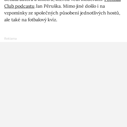
Club podcastu
Jan Pěruška. Mimo jiné došlo i na
vzpomínky ze společných působení jednotlivých hostů,
ale také na fotbalový kvíz.