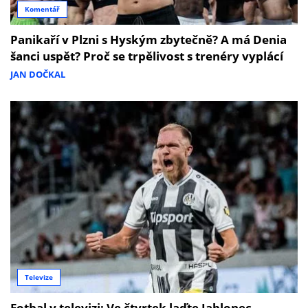
Komentář
Panikaří v Plzni s Hyským zbytečně? A má Denia
šanci uspět? Proč se trpělivost s trenéry vyplácí
JAN DOČKAL
Televize
Fotbal v televizi: Ve čtvrtek laďte Jablonec