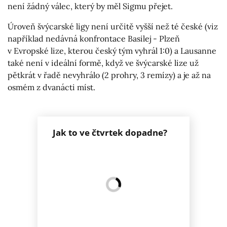
není žádný válec, který by měl Sigmu přejet.
Úroveň švýcarské ligy není určitě vyšší než té české (viz
například nedávná konfrontace Basilej - Plzeň
v Evropské lize, kterou český tým vyhrál 1:0) a Lausanne
také není v ideální formě, když ve švýcarské lize už
pětkrát v řadě nevyhrálo (2 prohry, 3 remízy) a je až na
osmém z dvanácti míst.
Jak to ve čtvrtek dopadne?