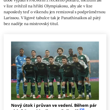
v lize zvítězil na hřišti Olympiakosu, aby ale v lize
naposledy teď o víkendu jen remizoval s podprůměrnou
Larissou. V ligové tabulce tak je Panathinaikos až pátý
bez naděje na mistrovský titul.
Nový útok i průvan ve vedení. Během pár