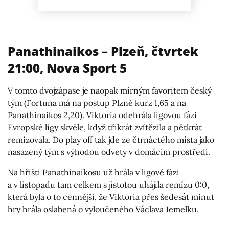
Panathinaikos – Plzeň, čtvrtek
21:00, Nova Sport 5
V tomto dvojzápase je naopak mírným favoritem český
tým (Fortuna má na postup Plzně kurz 1,65 a na
Panathinaikos 2,20). Viktoria odehrála ligovou fázi
Evropské ligy skvěle, když třikrát zvítězila a pětkrát
remizovala. Do play off tak jde ze čtrnáctého místa jako
nasazený tým s výhodou odvety v domácím prostředí.
Na hřišti Panathinaikosu už hrála v ligové fázi
a v listopadu tam celkem s jistotou uhájila remízu 0:0,
která byla o to cennější, že Viktoria přes šedesát minut
hry hrála oslabená o vyloučeného Václava Jemelku.