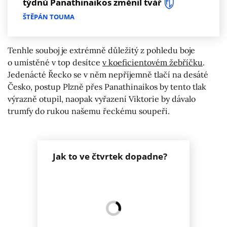
týdnů Panathinaikos změnil tvář
ŠTĚPÁN TOUMA
Tenhle souboj je extrémně důležitý z pohledu boje
o umístěné v top desítce
v koeficientovém žebříčku
.
Jedenácté Řecko se v něm nepříjemně tlačí na desáté
Česko, postup Plzně přes Panathinaikos by tento tlak
výrazně otupil, naopak vyřazení Viktorie by dávalo
trumfy do rukou našemu řeckému soupeři.
Jak to ve čtvrtek dopadne?