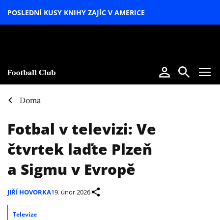
POSLEDNÍ KUSY KNIHY ZAJÍC V AMERICE
LETNÍ
SPECIÁL
Doma
Fotbal v televizi: Ve
čtvrtek laďte Plzeň
a Sigmu v Evropě
JIŘÍ HOVORKA
19. únor 2026
Televize