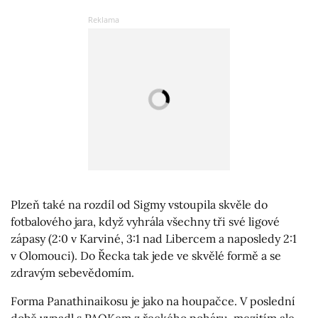
Plzeň také na rozdíl od Sigmy vstoupila skvěle do
fotbalového jara, když vyhrála všechny tři své ligové
zápasy (2:0 v Karviné, 3:1 nad Libercem a naposledy 2:1
v Olomouci). Do Řecka tak jede ve skvělé formě a se
zdravým sebevědomím.
Forma Panathinaikosu je jako na houpačce. V poslední
době vypadl s PAOKem z řeckého poháru, mezitím ale