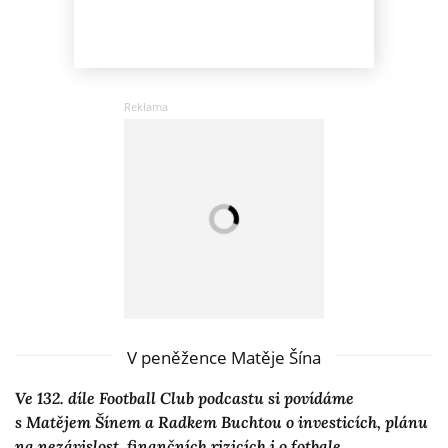
V peněžence Matěje Šína
Ve 132. díle Football Club podcastu si povídáme
s Matějem Šínem a Radkem Buchtou o investicích, plánu
na nezávislost, finančních rizicích i o fotbale.