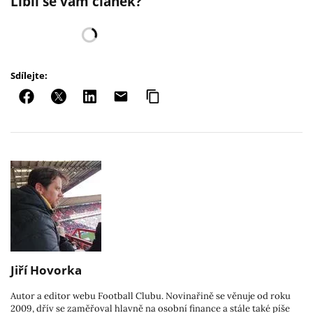
Líbil se vám článek?
Sdílejte:
Jiří Hovorka
Autor a editor webu Football Clubu. Novinařině se věnuje od roku
2009, dřív se zaměřoval hlavně na osobní finance a stále také píše