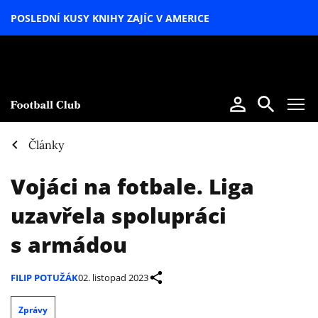
POSLEDNÍ KUSY KNIHY ZAJÍC V AMERICE
LETNÍ
SPECIÁL
Články
Vojáci na fotbale. Liga
uzavřela spolupráci
s armádou
FILIP POTUŽÁK
02. listopad 2023
Zprávy