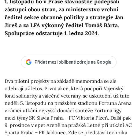
1. listopadu ho v Praze slavnostně podepsali
zástupci obou stran, za ministerstvo vrchní
ředitel sekce obranné politiky a strategie Jan
Jireš a za LFA výkonný ředitel Tomáš Bárta.
Spolupráce odstartuje 1. ledna 2024.
Přidat mezi oblíbené zdroje na Googlu
Dva pilotní projekty na základě memoranda se ale
odehrají už letos. První akce, která podpoří Vojenský
fond solidarity a válečné veterány, se uskuteční už tuto
neděli 5. listopadu na pražském stadionu Fortuna Arena
v rámci utkání nejvyšší domácí soutěže Fortuna ligy
mezi týmy SK Slavia Praha – FC Viktoria Plzeň. Další pak
9. prosince v epet Areně na pražské Letné při utkání AC
Sparta Praha – FK Jablonec. Zde se představí technika