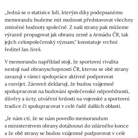
„Jedná se o statisíce lidí, kterým díky podepsanému
memorandu budeme mít možnost představovat všechny
zmíněné hodnoty společně. Z naší strany pak můžeme
výrazně propagovat jak obranu země a Armádu ČR, tak
jejich celospolečenský význam,“ konstatuje vrchní
ředitel Jan Jireš.
V memorandu například stojí, že sportovní rivalita
nestojí nad obranyschopností ČR, kterou se obě strany
zavazují v rámci spolupráce aktivně podporovat
a rozvíjet. Zároveň deklarují, že budou vzájemně
spolupracovat na budování společenské odpovědnosti,
důvěry a úcty, utváření hrdosti na vojenské a sportovní
tradice či spolupracovat v celé řadě dalších oblastí.
„Je nám ctí, že se nám povedlo memorandum
s ministerstvem obrany dotáhnout do zdárného konce
a že obě strany se budou vzájemně podporovat v celé