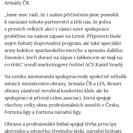
Armády ČR.
„Jsme moc rádi, že i naším přičiněním jsme pomohli
k navázání tohoto partnerství a těší nás, že jedna
z prvních velkých akcí v rámci nové spolupráce
proběhne na našem zápase na Letné. Připraven bude
nejen bohatý doprovodný program, ale také speciální
army kolekce sparťanského merche a spoustu dalšího.
Fanoušci, kteří dorazí na zápas s Jabloncem se mají na
co těšit,“ uvedl marketingový ředitel ACS Kamil Veselý.
Na vzniku memoranda spolupracovaly společně několik
měsíců ministerstvo obrany, Armáda ČR a LFA. Resort
obrany záměrně nevybral konkrétní klub, ale ke
spolupráci si přizval celou asociaci, která spojuje
všechny celky obou profesionálních soutěží v Česku,
Fortuna ligy a Fortuna národní ligy.
Obranu a profesionální fotbal spojují třeba principy
aktivního a zdravého životního stylu, národní hrdosti,