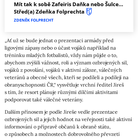
Mít tak k sobě Zafeiris Daňka nebo Šulce...
Střed(a) Zdeňka Folprechta
ZDENĚK FOLPRECHT
„Ať už se bude jednat o prezentaci armády před
ligovými zápasy nebo o účast vojáků například na
tréninku mladých fotbalistů, vždy nám půjde o to,
abychom zvýšili vážnost, roli a význam ozbrojených sil,
vojáků z povolání, vojáků v aktivní záloze, válečných
veteránů a obecně všech, kteří se podíleli a podílejí na
obranyschopnosti ČR,“ vysvětluje vrchní ředitel Jireš
s tím, že resort plánuje různými dílčími aktivitami
podporovat také válečné veterány.
Dalším přínosem je podle Jireše vedle prezentace
ozbrojených sil a jejich hodnot na veřejnosti také aktivní
informování o přípravě občanů k obraně státu,
o způsobech a možnostech dobrovolného převzetí