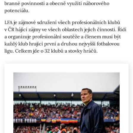
branné povinnosti a obecně využití náborového
potenciálu.
LFA je zájmové sdružení všech profesionálních klubů
v ČR hájící zájmy ve všech oblastech jejich činnosti. Řídí
a organizuje profesionální soutěže a členem musí být
každý klub hrající první a druhou nejvyšší fotbalovou
ligu. Celkem jde o 32 klubů a stovky hráčů.