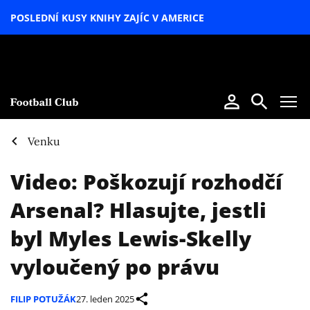
POSLEDNÍ KUSY KNIHY ZAJÍC V AMERICE
LETNÍ
SPECIÁL
Venku
Video: Poškozují rozhodčí
Arsenal? Hlasujte, jestli
byl Myles Lewis-Skelly
vyloučený po právu
FILIP POTUŽÁK
27. leden 2025