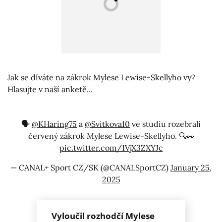
Jak se díváte na zákrok Mylese Lewise-Skellyho vy?
Hlasujte v naší anketě...
🗣️
@KHaring75
a
@Svitkova10
ve studiu rozebrali
červený zákrok Mylese Lewise-Skellyho. 🔍👀
pic.twitter.com/1VjX3ZXYJc
— CANAL+ Sport CZ/SK (@CANALSportCZ)
January 25,
2025
Vyloučil rozhodčí Mylese