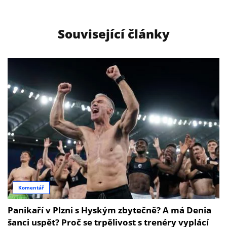
Související články
Komentář
Panikaří v Plzni s Hyským zbytečně? A má Denia
šanci uspět? Proč se trpělivost s trenéry vyplácí