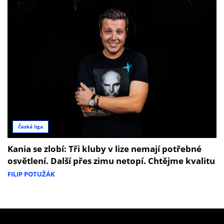
Česká liga
Kania se zlobí: Tři kluby v lize nemají potřebné
osvětlení. Další přes zimu netopí. Chtějme kvalitu
FILIP POTUŽÁK