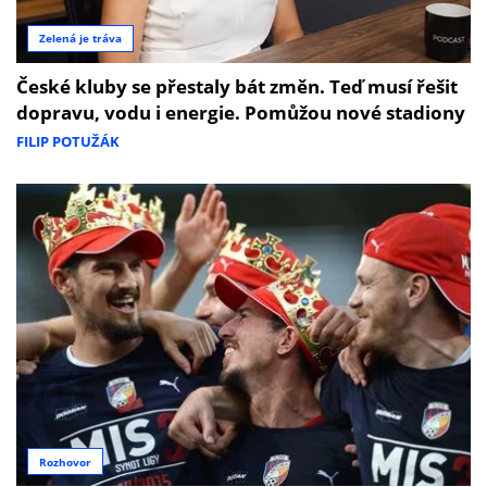
Zelená je tráva
České kluby se přestaly bát změn. Teď musí řešit
dopravu, vodu i energie. Pomůžou nové stadiony
FILIP POTUŽÁK
Rozhovor