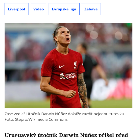
Liverpool
Video
Evropská liga
Zábava
Zase vedle? Útočník Darwin Núñez dokáže zazdít nejednu tutovku.
Foto: Stepro/Wikimedia Commons
Uruguayský útočník Darwin Núñez přišel před