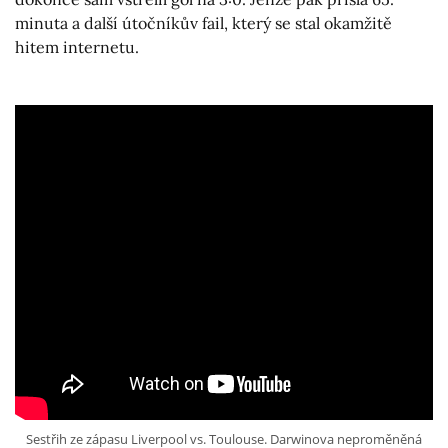
minuta a další útočníkův fail, který se stal okamžitě
hitem internetu.
Sestřih ze zápasu Liverpool vs. Toulouse. Darwinova neproměněná