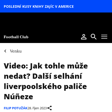
POSLEDNÍ KUSY KNIHY ZAJÍC V AMERICE
LETNÍ
SPECIÁL
Venku
Video: Jak tohle může
nedat? Další selhání
liverpoolského paliče
Núñeze
FILIP POTUŽÁK
28. říjen 2023