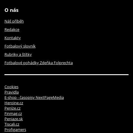
O nás
Náš příběh
Redakce
Kontakty
Fotbalový slovník
Rubriky a štítky
Fotbalové pohádky Zdeňka Folprechta
Cookies
Pravidla
E-shop - časopisy NextPageMedia
Heroine.cz
Peníze.cz
Finmag.cz
Peniaze.sk
Tiscali.cz
Profigamers