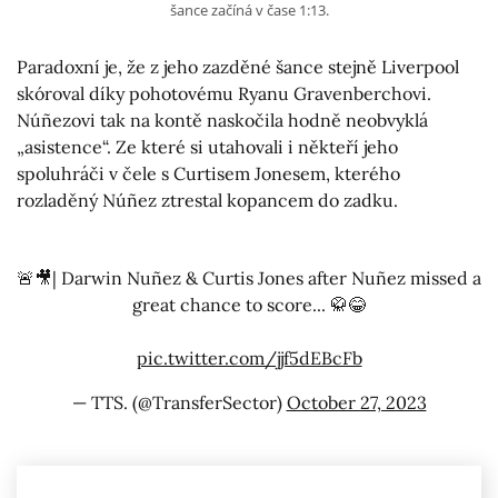
šance začíná v čase 1:13.
Paradoxní je, že z jeho zazděné šance stejně Liverpool
skóroval díky pohotovému Ryanu Gravenberchovi.
Núñezovi tak na kontě naskočila hodně neobvyklá
„asistence“. Ze které si utahovali i někteří jeho
spoluhráči v čele s Curtisem Jonesem, kterého
rozladěný Núñez ztrestal kopancem do zadku.
🚨🎥| Darwin Nuñez & Curtis Jones after Nuñez missed a
great chance to score... 🥋😂
pic.twitter.com/jjf5dEBcFb
— TTS. (@TransferSector)
October 27, 2023