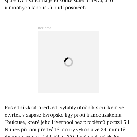
spálených šancí na jeho kontě stále přibývá, a to
u mnohých fanoušků budí posměch.
Poslední zkrat předvedl vytáhlý útočník s culíkem ve
čtvrtek v zápase Evropské ligy proti francouzskému
Toulouse, které jeho
Liverpool
bez problémů porazil 5:1.
Núñez přitom předváděl dobrý výkon a ve 34. minutě
dokonce sám vstřelil gól na 3:0. Jenže pak přišla 65.