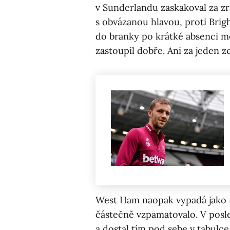
v Sunderlandu zaskakoval za z
s obvázanou hlavou, proti Brigh
do branky po krátké absenci měl
zastoupil dobře. Ani za jeden z
West Ham naopak vypadá jako m
částečně vzpamatovalo. V posl
a dostal tím pod sebe v tabul