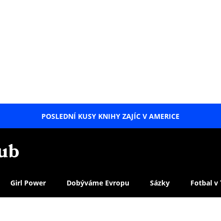
POSLEDNÍ KUSY KNIHY ZAJÍC V AMERICE
LETNÍ
SPECIÁL
Girl Power
Dobýváme Evropu
Sázky
Fotbal v