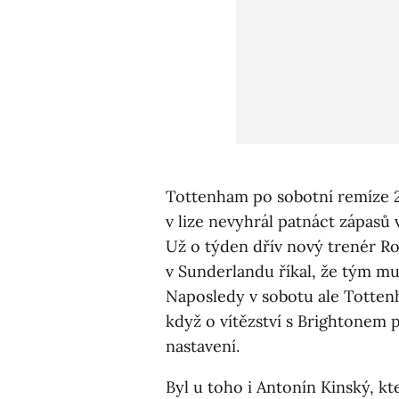
Tottenham po sobotní remíze 2
v lize nevyhrál patnáct zápasů 
Už o týden dřív nový trenér Ro
v Sunderlandu říkal, že tým mu
Naposledy v sobotu ale Tottenh
když o vítězství s Brightonem 
nastavení.
Byl u toho i Antonín Kinský, kt