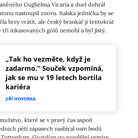
raněného Guglielma Vicaria a duel dohrál
tonu nastoupil znovu. Italská jednička by se
a brzy vrátit, ale český brankář ji tentokrát
e tří inkasovaných gólů nemohl a byl jistý.
„Tak ho vezměte, když je
zadarmo.“ Souček vzpomíná,
jak se mu v 19 letech bortila
kariéra
JIŘÍ HOVORKA
užstvo, které se v pravý čas aspoň
edních pěti zápasech nasbíral osm bodů
ce Tottenham. Guardian po pondělní remíze