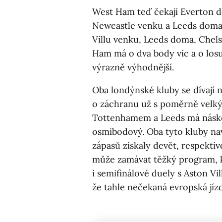
West Ham teď čekají Everton d
Newcastle venku a Leeds doma
Villu venku, Leeds doma, Chel
Ham má o dva body víc a o losu
výrazně výhodnější.
Oba londýnské kluby se dívají n
o záchranu už s poměrně velk
Tottenhamem a Leeds má násko
osmibodový. Oba tyto kluby nav
zápasů získaly devět, respekt
může zamávat těžký program, 
i semifinálové duely s Aston Vi
že tahle nečekaná evropská jízd