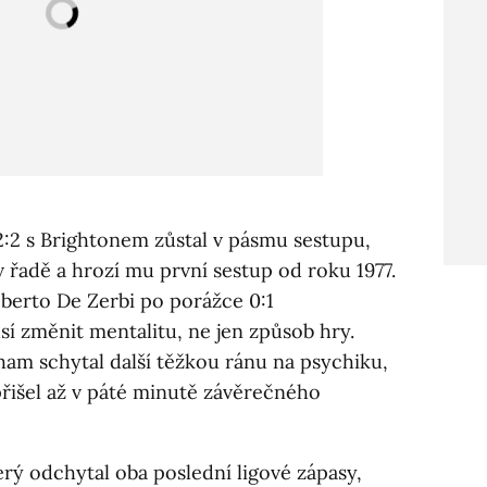
:2 s Brightonem zůstal v pásmu sestupu,
v řadě a hrozí mu první sestup od roku 1977.
berto De Zerbi po porážce 0:1
sí změnit mentalitu, ne jen způsob hry.
am schytal další těžkou ránu na psychiku,
přišel až v páté minutě závěrečného
erý odchytal oba poslední ligové zápasy,