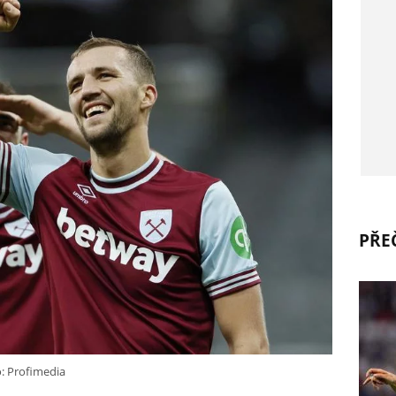
PŘEČ
: Profimedia