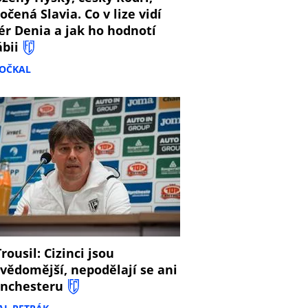
očená Slavia. Co v lize vidí
ér Denia a jak ho hodnotí
ábii
DOČKAL
8
rousil: Cizinci jsou
vědomější, nepodělají se ani
nchesteru