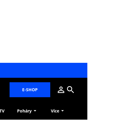
E-SHOP
 TV
Poháry
Více