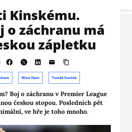
ti Kinskému.
j o záchranu má
eskou zápletku
:
enham
West Ham
Tomáš Souček
m? Boj o záchranu v Premier League
znou českou stopou. Posledních pět
nimální, ve hře je toho mnoho.