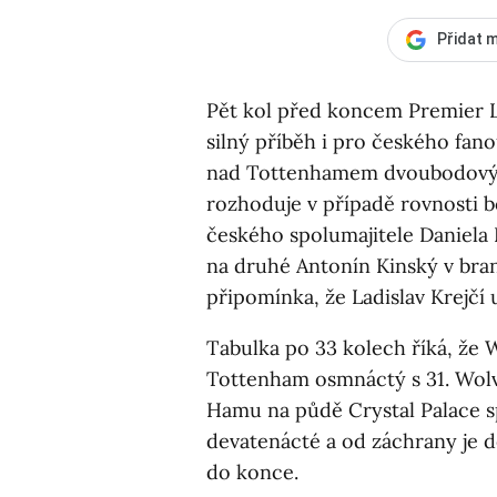
Přidat m
Pět kol před koncem Premier L
silný příběh i pro českého fa
nad Tottenhamem dvoubodový ná
rozhoduje v případě rovnosti bo
českého spolumajitele Daniela
na druhé Antonín Kinský v bra
připomínka, že Ladislav Krejčí 
Tabulka po 33 kolech říká, že
Tottenham osmnáctý s 31. Wol
Hamu na půdě Crystal Palace sp
devatenácté a od záchrany je d
do konce.