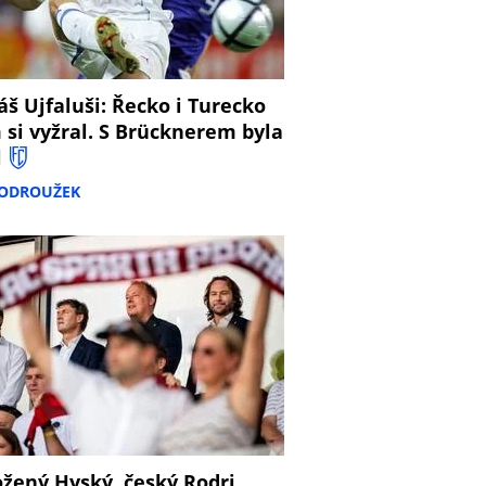
š Ujfaluši: Řecko i Turecko
 si vyžral. S Brücknerem byla
l
PODROUŽEK
žený Hyský, český Rodri,