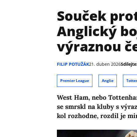
Souček pro
Anglický bo
výraznou č
FILIP POTUŽÁK
21. duben 2026
Sdílejte
Premier League
Anglie
Tott
West Ham, nebo Tottenha
se smrskl na kluby s výra
kol rozhodne, rozdíl je mi