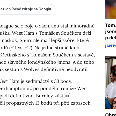
ezi oblíbené zdroje na Googlu
Tomá
eague se z boje o záchranu stal mimořádně
jsem
nouška. West Ham s Tomášem Součkem drží
p.de
skok, Spurs ale mají lepší skóre, které
JAN 
dů (-11 vs. -17). Na jedné straně klub
 Křetínského s Tomášem Součkem v sestavě,
nce slavného londýnského jména. A do toho
už sestup s Wolves definitivně neodvrátil.
 West Ham je sedmnáctý s 33 body,
verhampton už po pondělní remíze West
adl definitivně, Burnley zůstává
ělí propastných 13 bodů při pěti zápasech
Ohro