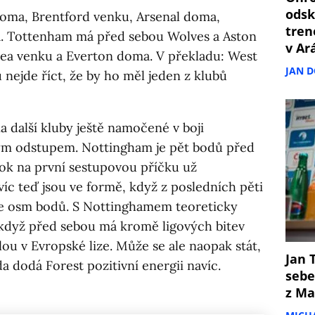
odsk
oma, Brentford venku, Arsenal doma,
tren
. Tottenham má před sebou Wolves a Aston
v Ar
sea venku a Everton doma. V překladu: West
JAN 
 nejde říct, že by ho měl jeden z klubů
a další kluby ještě namočené v boji
ým odstupem. Nottingham je pět bodů před
k na první sestupovou příčku už
íc teď jsou ve formě, když z posledních pěti
ive osm bodů. S Nottinghamem teoreticky
když před sebou má kromě ligových bitev
llou v Evropské lize. Může se ale naopak stát,
Jan T
a dodá Forest pozitivní energii navíc.
sebe
z Ma