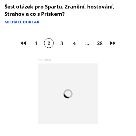
Šest otázek pro Spartu. Zranění, hostování,
Strahov a co s Priskem?
MICHAEL DURČÁK
1
2
3
4
…
28