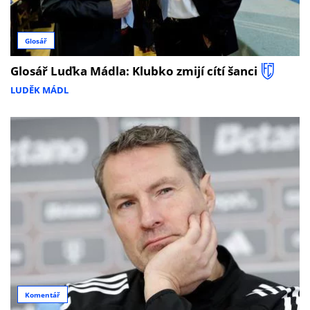
Glosář
Glosář Luďka Mádla: Klubko zmijí cítí šanci
LUDĚK MÁDL
Komentář