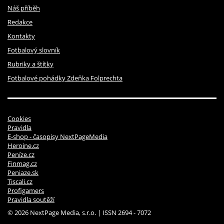
Náš příběh
Redakce
Kontakty
Fotbalový slovník
Rubriky a štítky
Fotbalové pohádky Zdeňka Folprechta
Cookies
Pravidla
E-shop - časopisy NextPageMedia
Heroine.cz
Peníze.cz
Finmag.cz
Peniaze.sk
Tiscali.cz
Profigamers
Pravidla soutěží
© 2026 NextPage Media, s.r.o. | ISSN 2694 - 7072