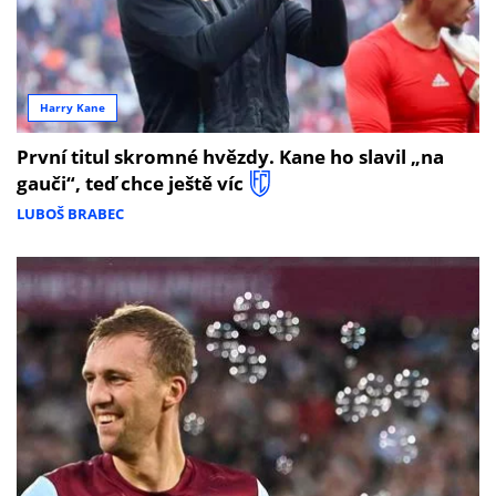
Harry Kane
První titul skromné hvězdy. Kane ho slavil „na
gauči“, teď chce ještě víc
LUBOŠ BRABEC