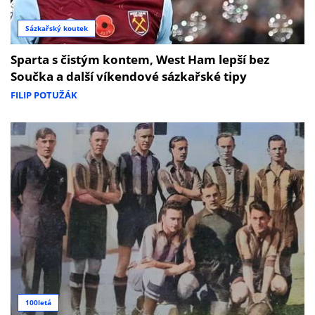
Sázkařský koutek
Sparta s čistým kontem, West Ham lepší bez
Součka a další víkendové sázkařské tipy
FILIP POTUŽÁK
100letá