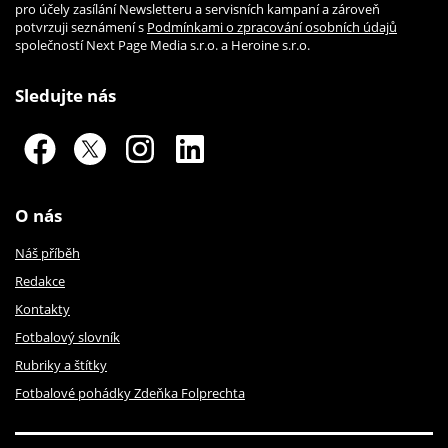
pro účely zasílání Newsletteru a servisních kampaní a zároveň
potvrzuji seznámení s
Podmínkami o zpracování osobních údajů
společností Next Page Media s.r.o. a Heroine s.r.o.
Sledujte nás
O nás
Náš příběh
Redakce
Kontakty
Fotbalový slovník
Rubriky a štítky
Fotbalové pohádky Zdeňka Folprechta