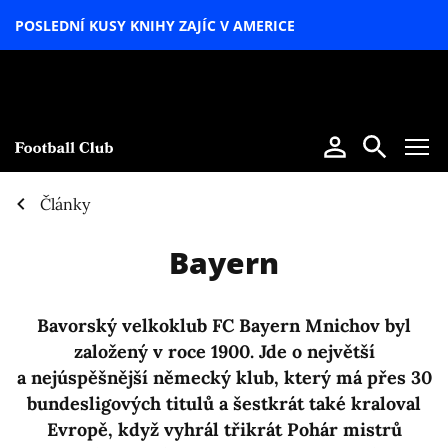
POSLEDNÍ KUSY KNIHY ZAJÍC V AMERICE
LETNÍ
SPECIÁL
Články
Bayern
Bavorský velkoklub FC Bayern Mnichov byl
založený v roce 1900. Jde o největší
a nejúspěšnější německý klub, který má přes 30
bundesligových titulů a šestkrát také kraloval
Evropě, když vyhrál třikrát Pohár mistrů