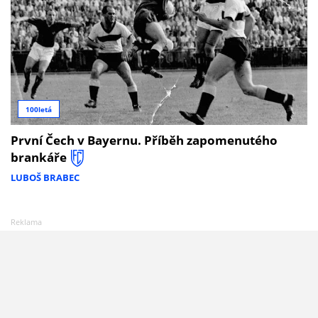
100letá
První Čech v Bayernu. Příběh zapomenutého
brankáře
LUBOŠ BRABEC