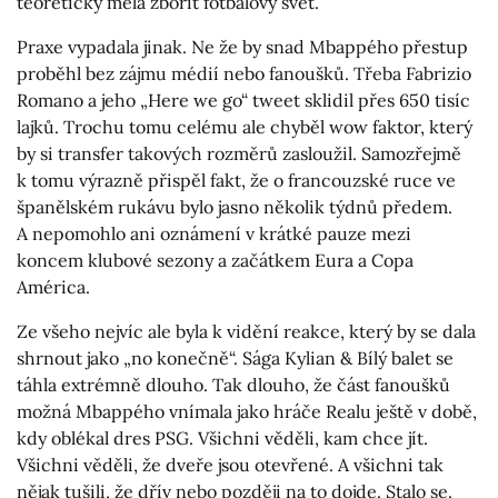
teoreticky měla zbořit fotbalový svět.
Praxe vypadala jinak. Ne že by snad Mbappého přestup
proběhl bez zájmu médií nebo fanoušků. Třeba Fabrizio
Romano a jeho „Here we go“ tweet sklidil přes 650 tisíc
lajků. Trochu tomu celému ale chyběl wow faktor, který
by si transfer takových rozměrů zasloužil. Samozřejmě
k tomu výrazně přispěl fakt, že o francouzské ruce ve
španělském rukávu bylo jasno několik týdnů předem.
A nepomohlo ani oznámení v krátké pauze mezi
koncem klubové sezony a začátkem Eura a Copa
América.
Ze všeho nejvíc ale byla k vidění reakce, který by se dala
shrnout jako „no konečně“. Sága Kylian & Bílý balet se
táhla extrémně dlouho. Tak dlouho, že část fanoušků
možná Mbappého vnímala jako hráče Realu ještě v době,
kdy oblékal dres PSG. Všichni věděli, kam chce jít.
Všichni věděli, že dveře jsou otevřené. A všichni tak
nějak tušili, že dřív nebo později na to dojde. Stalo se.