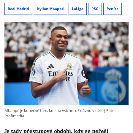
Real Madrid
Kylian Mbappé
LaLiga
PSG
Peníze
Mbappé je konečně tam, kde ho všichni už dávno viděli.
Foto:
Profimedia
Je tady přestupové období, kdy se neřeší