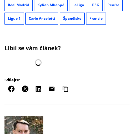
Real Madrid
Kylian Mbappé
LaLiga
PSG
Peníze
Ligue 1
Carlo Ancelotti
Španělsko
Francie
Líbil se vám článek?
Sdílejte: