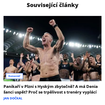
Související články
Komentář
Panikaří v Plzni s Hyským zbytečně? A má Denia
šanci uspět? Proč se trpělivost s trenéry vyplácí
JAN DOČKAL