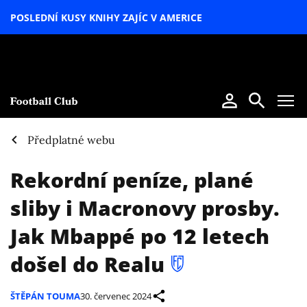
POSLEDNÍ KUSY KNIHY ZAJÍC V AMERICE
LETNÍ
SPECIÁL
Předplatné webu
Rekordní peníze, plané
sliby i Macronovy prosby.
Jak Mbappé po 12 letech
došel do Realu
ŠTĚPÁN TOUMA
30. červenec 2024