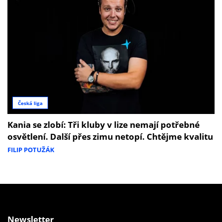
Česká liga
Kania se zlobí: Tři kluby v lize nemají potřebné
osvětlení. Další přes zimu netopí. Chtějme kvalitu
FILIP POTUŽÁK
Newsletter