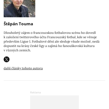
Štěpán Touma
Dlouholetý zájem o francouzskou fotbalovou scénu ho dovedl
k založení twitterového účtu Francouzský fotbal, kde se věnuje
především Ligue 1. Fotbalové dění ale sleduje všude možně, nedá
dopustit na krásy české ligy a zajímá ho fanouškovská kultura
v různých zemích.
další články tohoto autora