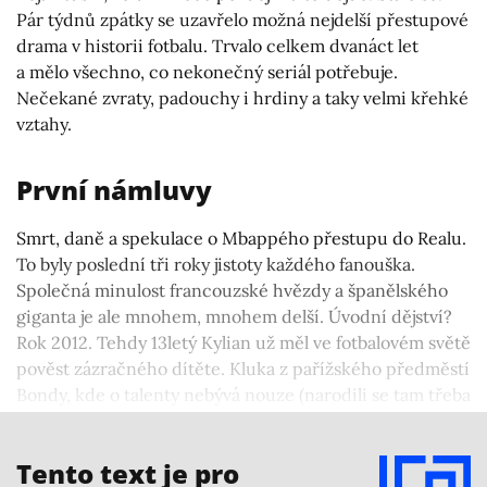
Pár týdnů zpátky se uzavřelo možná nejdelší přestupové
drama v historii fotbalu. Trvalo celkem dvanáct let
a mělo všechno, co nekonečný seriál potřebuje.
Nečekané zvraty, padouchy i hrdiny a taky velmi křehké
vztahy.
První námluvy
Smrt, daně a spekulace o Mbappého přestupu do Realu.
To byly poslední tři roky jistoty každého fanouška.
Společná minulost francouzské hvězdy a španělského
giganta je ale mnohem, mnohem delší. Úvodní dějství?
Rok 2012. Tehdy 13letý Kylian už měl ve fotbalovém světě
pověst zázračného dítěte. Kluka z pařížského předměstí
Bondy, kde o talenty nebývá nouze (narodili se tam třeba
i William Saliba nebo Randal Kolo Muani), už nějakou
dobu sledovaly velké týmy.
Tento text je pro