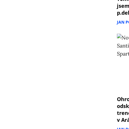
jsem
p.de
JAN 
Ohro
odsk
tren
v Ar