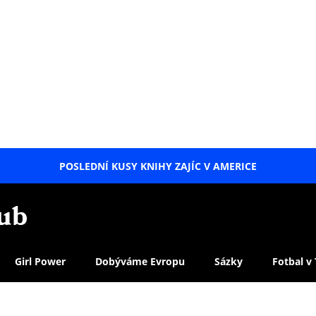
POSLEDNÍ KUSY KNIHY ZAJÍC V AMERICE
LETNÍ
SPECIÁL
Girl Power
Dobýváme Evropu
Sázky
Fotbal v