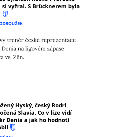
 si vyžral. S Brücknerem byla
l
PODROUŽEK
8
žený Hyský, český Rodri,
očená Slavia. Co v lize vidí
ér Denia a jak ho hodnotí
ábii