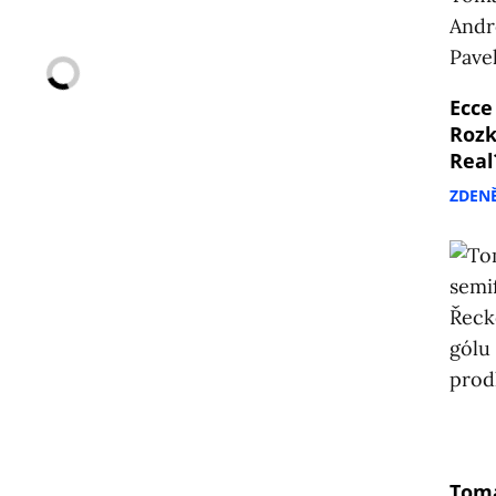
Ecce
Rozk
Real
ZDEN
Tomá