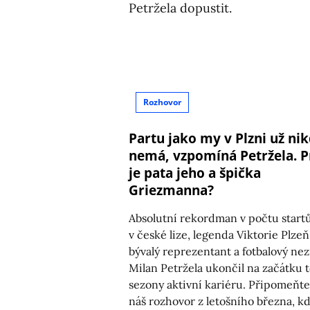
Rozhovor
Partu jako my v Plzni už ni
nemá, vzpomíná Petržela. P
je pata jeho a špička
Griezmanna?
Absolutní rekordman v počtu start
v české lize, legenda Viktorie Plzeň
bývalý reprezentant a fotbalový ne
Milan Petržela ukončil na začátku 
sezony aktivní kariéru. Připomeňte
náš rozhovor z letošního března, k