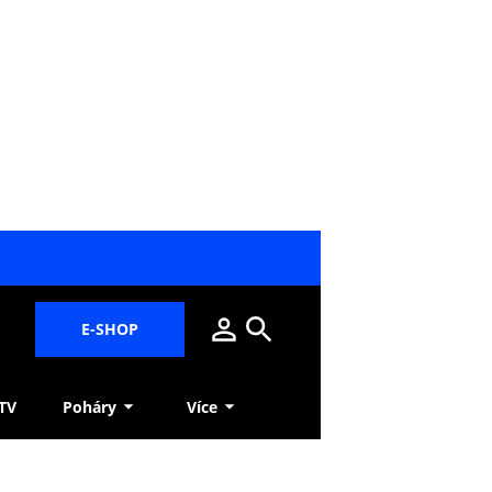
E-SHOP
 TV
Poháry
Více