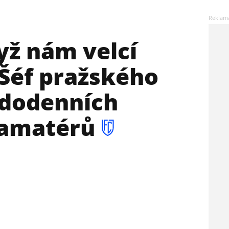
yž nám velcí
 Šéf pražského
ždodenních
 amatérů