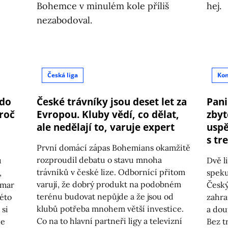
Česká liga
Ko
kdo
České trávníky jsou deset let za
Pani
roč
Evropou. Kluby vědí, co dělat,
zbyt
ale nedělají to, varuje expert
uspě
s tr
První domácí zápas Bohemians okamžitě
rozproudil debatu o stavu mnoha
ů
Dvě li
trávníků v české lize. Odbornící přitom
,
speku
varují, že dobrý produkt na podobném
zmar
Český
terénu budovat nepůjde a že jsou od
této
zahra
klubů potřeba mnohem větší investice.
 si
a dou
Co na to hlavní partneři ligy a televizní
de
Bez t