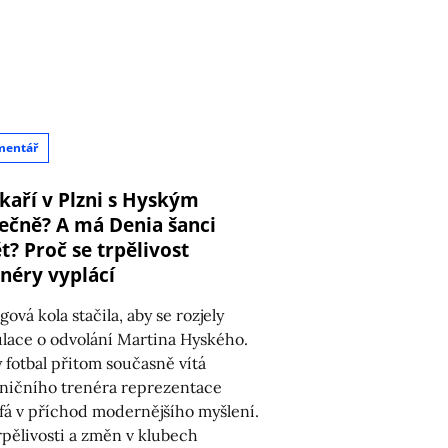
mentář
kaří v Plzni s Hyským
ečně? A má Denia šanci
t? Proč se trpělivost
enéry vyplácí
gová kola stačila, aby se rozjely
lace o odvolání Martina Hyského.
 fotbal přitom současně vítá
ničního trenéra reprezentace
fá v příchod modernějšího myšlení.
rpělivosti a změn v klubech