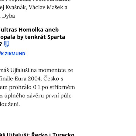
 ultras Homolka aneb
opala by tenkrát Sparta
?
ĚK ZIKMUND
š Ujfaluši: Řecko i Turecko