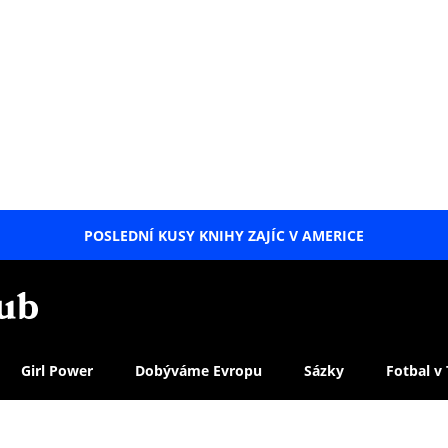
POSLEDNÍ KUSY KNIHY ZAJÍC V AMERICE
LETNÍ
SPECIÁL
Girl Power
Dobýváme Evropu
Sázky
Fotbal v