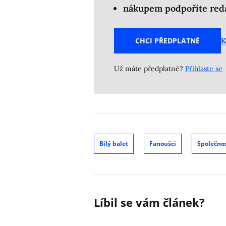
nákupem podpoříte reda
CHCI PŘEDPLATNÉ
K
Už máte předplatné?
Přihlaste se
Bílý balet
Fanoušci
Společno
Líbil se vám článek?