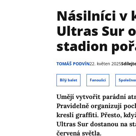
Násilníci v 
Ultras Sur o
stadion po
TOMÁŠ PODVÍN
22. květen 2025
Sdílejte
Bílý balet
Fanoušci
Společno
Umějí vytvořit parádní at
Pravidelně organizují poch
kreslí graffiti. Přesto, k
Ultras Sur dostanou na st
červená světla.