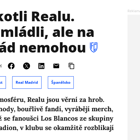
kotli Realu.
mládli, ale na
řád nemohou
:
st
Real Madrid
Španělsko
mosféru, Realu jsou věrní za hrob.
ody, bouřlivě fandí, vyrábějí merch,
dyž se fanoušci Los Blancos ze skupiny
adion, v klubu se okamžitě rozblikají