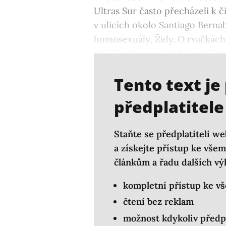
Ultras Sur často přecházeli k
v ulicích okolo Santiago Bernab
homosexuály, Židy. O rvačkách 
Zvlášť vyhrocené byly konflikty 
obyvatelé Baskicka.
Tento text je
předplatitele
Staňte se předplatiteli we
a získejte přístup ke vš
článkům a řadu dalších vý
kompletní přístup ke v
čtení bez reklam
možnost kdykoliv předp