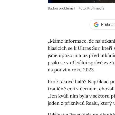
Budou problémy?
Foto: Profimedia
Přidat m
„Máme informace, že na utkání 
hlásících se k Ultras Sur, kteří
jsme upozornili už před utkání
psalo se v oficiální zprávě zv
na podzim roku 2023.
Proč takové haló? Například pr
tradičně celí v černém, choval
„Jen kvůli nim byla v sektoru p
jeden z příznivců Realu, který u
Událost z Bragy dala po dlouh