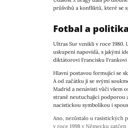
průšvihů a konfliktů, které se sp
Fotbal a politik
Ultras Sur vznikli v roce 1980
uskupení napovídá, s jakými ide
diktátorovi Francisku Frankovi a
Hlavní postavou formující se sk
A od začátku ji se svými soukme
Madrid a nenávisti vůči všem os
straně neutuchající podporou a
nacistickou symbolikou i spous
Ano, nezůstalo u rasistických 
v roce 1998 v Německu zatčen z