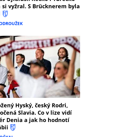
 si vyžral. S Brücknerem byla
l
PODROUŽEK
8
žený Hyský, český Rodri,
očená Slavia. Co v lize vidí
ér Denia a jak ho hodnotí
ábii