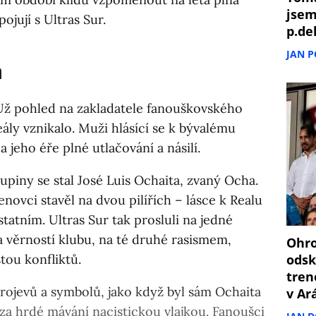
jsem
ojují s Ultras Sur.
p.de
JAN 
a
. Už pohled na zakladatele fanouškovského
ály vznikalo. Muži hlásící se k bývalému
 jeho éře plné utlačování a násilí.
upiny se stal José Luis Ochaita, zvaný Ocha.
novci stavěl na dvou pilířích – lásce k Realu
tatním. Ultras Sur tak prosluli na jedné
 věrností klubu, na té druhé rasismem,
Ohro
tou konfliktů.
odsk
tren
projevů a symbolů, jako když byl sám Ochaita
v Ar
a hrdé mávání nacistickou vlajkou. Fanoušci