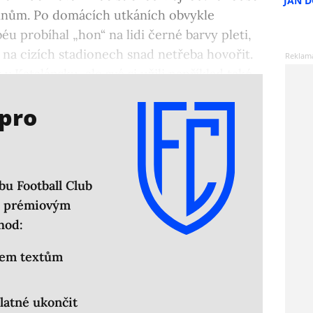
JAN 
 činům. Po domácích utkáních obvykle
éu probíhal „hon“ na lidi černé barvy pleti,
na cizích stadionech snad netřeba hovořit.
v Katalánsku, ale své si užili například také
 pro
bu Football Club
em prémiovým
hod:
šem textům
latné ukončit