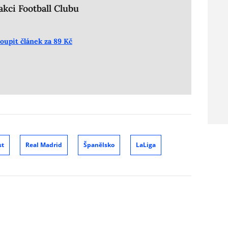
kci Football Clubu
oupit článek za 89 Kč
st
Real Madrid
Španělsko
LaLiga