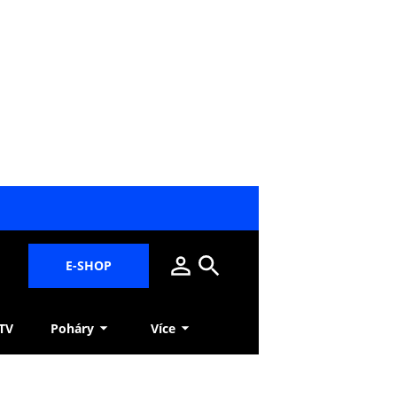
E-SHOP
 TV
Poháry
Více