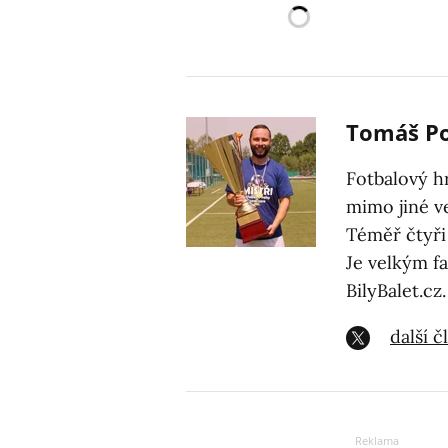
Tomáš P
Fotbalový h
mimo jiné ve
Téměř čtyři
Je velkým f
BilyBalet.cz.
další 