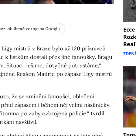
Ecce
ezi oblíbené zdroje na Googlu
Rozk
Real
Ligy mistrů v Braze bylo až 120 příznivců
ZDEN
 se k lístkům dostali přes jiné fanoušky. Bragu
m. Situaci řešíme, dotyčné potrestáme,“
eřejněné Realem Madrid po zápase Ligy mistrů
oto, že se zmínění fanoušci, oblečeni
i před zápasem i během něj velmi násilnicky.
řítomna po zuby ozbrojená policie,“ tvrdil
tkání navštívil.
Tomá
ém období klidu vzpomenout na léta plná