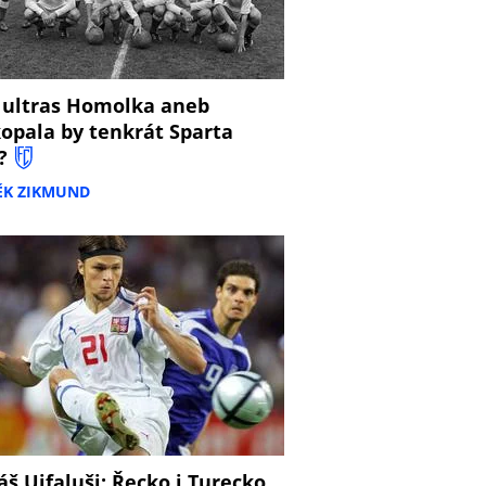
 ultras Homolka aneb
opala by tenkrát Sparta
?
ĚK ZIKMUND
š Ujfaluši: Řecko i Turecko