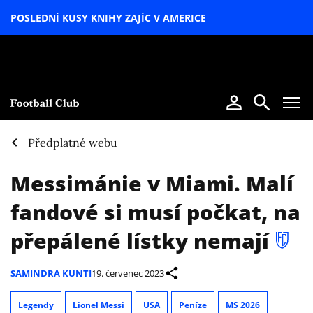
POSLEDNÍ KUSY KNIHY ZAJÍC V AMERICE
LETNÍ
SPECIÁL
Předplatné webu
Messimánie v Miami. Malí
fandové si musí počkat, na
přepálené lístky nemají
SAMINDRA KUNTI
19. červenec 2023
Legendy
Lionel Messi
USA
Peníze
MS 2026