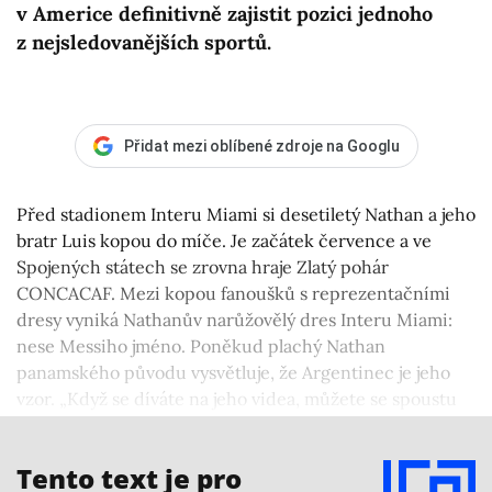
v Americe definitivně zajistit pozici jednoho
z nejsledovanějších sportů.
Přidat mezi oblíbené zdroje na Googlu
Před stadionem Interu Miami si desetiletý Nathan a jeho
bratr Luis kopou do míče. Je začátek července a ve
Spojených státech se zrovna hraje Zlatý pohár
CONCACAF. Mezi kopou fanoušků s reprezentačními
dresy vyniká Nathanův narůžovělý dres Interu Miami:
nese Messiho jméno. Poněkud plachý Nathan
panamského původu vysvětluje, že Argentinec je jeho
vzor. „Když se díváte na jeho videa, můžete se spoustu
věcí naučit a lidem to pomáhá,“ vysvětluje svou lásku
k Messimu.
Tento text je pro