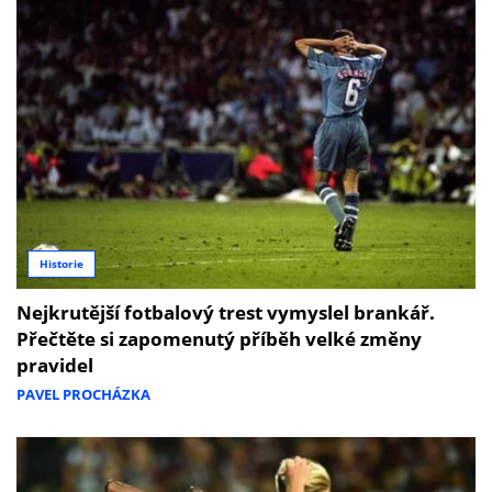
Historie
Nejkrutější fotbalový trest vymyslel brankář.
Přečtěte si zapomenutý příběh velké změny
pravidel
PAVEL PROCHÁZKA