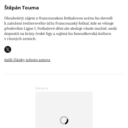
Štěpán Touma
Dlouholetý zájem o francouzskou fotbalovou scénu ho dovedl
k založení twitterového účtu Francouzský fotbal, kde se věnuje
především Ligue 1. Fotbalové dění ale sleduje všude možně, nedá
dopustit na krásy české ligy a zajímá ho fanouškovská kultura
v různých zemích.
další články tohoto autora