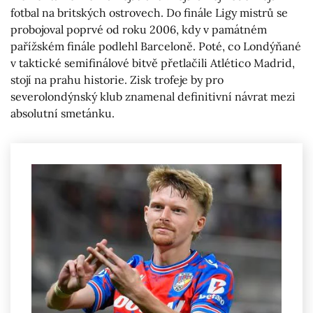
fotbal na britských ostrovech. Do finále Ligy mistrů se
probojoval poprvé od roku 2006, kdy v památném
pařížském finále podlehl Barceloně. Poté, co Londýňané
v taktické semifinálové bitvě přetlačili Atlético Madrid,
stojí na prahu historie. Zisk trofeje by pro
severolondýnský klub znamenal definitivní návrat mezi
absolutní smetánku.