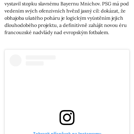
vystavil stopku slavnému Bayernu Mnichov. PSG má pod
vedením svých ofenzivních hvězd jasný cíl: dokázat, že
obhajoba ušatého poháru je logickým vyústěním jejich
dlouhodobého projektu, a definitivně zahájit novou éru
francouzské nadvlády nad evropským fotbalem.
Zobrazit příspěvek na Instagramu