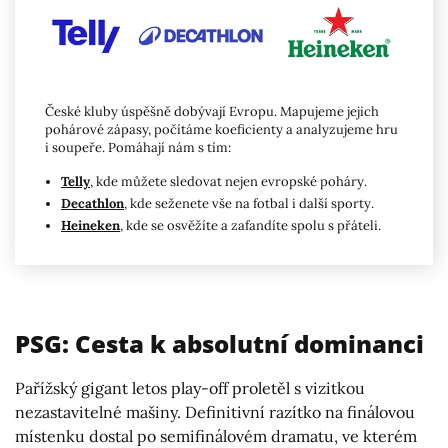
České kluby úspěšně dobývají Evropu. Mapujeme jejich
pohárové zápasy, počítáme koeficienty a analyzujeme hru
i soupeře. Pomáhají nám s tím:
Telly
, kde můžete sledovat nejen evropské poháry.
Decathlon
, kde seženete vše na fotbal i další sporty.
Heineken
, kde se osvěžíte a zafandíte spolu s přáteli.
PSG: Cesta k absolutní dominanci
Pařížský gigant letos play-off proletěl s vizitkou
nezastavitelné mašiny. Definitivní razítko na finálovou
místenku dostal po semifinálovém dramatu, ve kterém