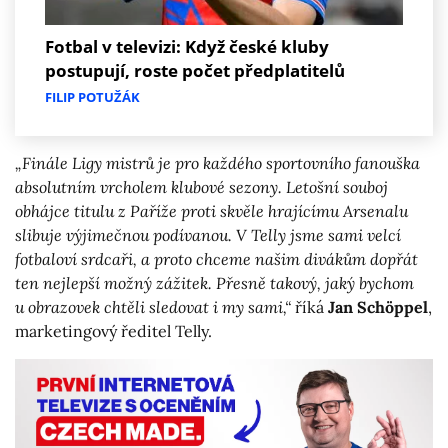
Fotbal v televizi: Když české kluby
postupují, roste počet předplatitelů
FILIP POTUŽÁK
„Finále Ligy mistrů je pro každého sportovního fanouška
absolutním vrcholem klubové sezony. Letošní souboj
obhájce titulu z Paříže proti skvěle hrajícímu Arsenalu
slibuje výjimečnou podívanou. V Telly jsme sami velcí
fotbaloví srdcaři, a proto chceme našim divákům dopřát
ten nejlepší možný zážitek. Přesně takový, jaký bychom
u obrazovek chtěli sledovat i my sami,“
říká
Jan Schöppel
,
marketingový ředitel Telly.