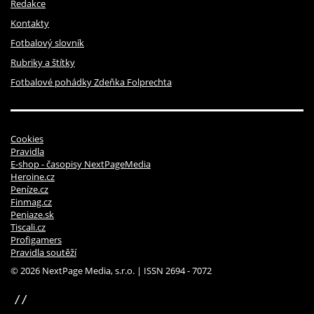
Redakce
Kontakty
Fotbalový slovník
Rubriky a štítky
Fotbalové pohádky Zdeňka Folprechta
Cookies
Pravidla
E-shop - časopisy NextPageMedia
Heroine.cz
Peníze.cz
Finmag.cz
Peniaze.sk
Tiscali.cz
Profigamers
Pravidla soutěží
© 2026 NextPage Media, s.r.o. | ISSN 2694 - 7072
sinfin.digital