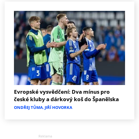
Evropské vysvědčení: Dva mínus pro
české kluby a dárkový koš do Španělska
ONDŘEJ TŮMA
,
JIŘÍ HOVORKA