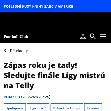
POSLEDNÍ KUSY KNIHY ZAJÍC V AMERICE
LETNÍ
SPECIÁL
PR články
Zápas roku je tady!
Sledujte finále Ligy mistrů
na Telly
REDAKCE FC
28. květen 2026
Spolupráce
Liga mistrů
Dobýváme Evropu
Televize