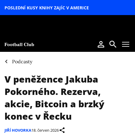
POSLEDNÍ KUSY KNIHY ZAJÍC V AMERICE
LETNÍ
SPECIÁL
Podcasty
V peněžence Jakuba
Pokorného. Rezerva,
akcie, Bitcoin a brzký
konec v Řecku
JIŘÍ HOVORKA
18. červen 2026