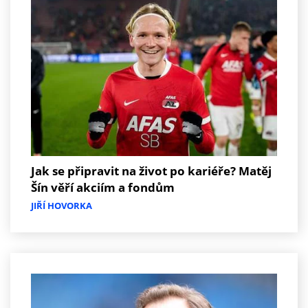
Jak se připravit na život po kariéře? Matěj
Šín věří akciím a fondům
JIŘÍ HOVORKA