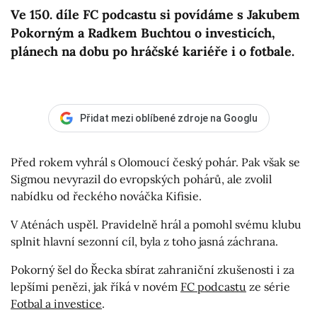
Ve 150. díle FC podcastu si povídáme s Jakubem
Pokorným a Radkem Buchtou o investicích,
plánech na dobu po hráčské kariéře i o fotbale.
Přidat mezi oblíbené zdroje na Googlu
Před rokem vyhrál s Olomoucí český pohár. Pak však se
Sigmou nevyrazil do evropských pohárů, ale zvolil
nabídku od řeckého nováčka Kifisie.
V Aténách uspěl. Pravidelně hrál a pomohl svému klubu
splnit hlavní sezonní cíl, byla z toho jasná záchrana.
Pokorný šel do Řecka sbírat zahraniční zkušenosti i za
lepšími penězi, jak říká v novém
FC podcastu
ze série
Fotbal a investice
.