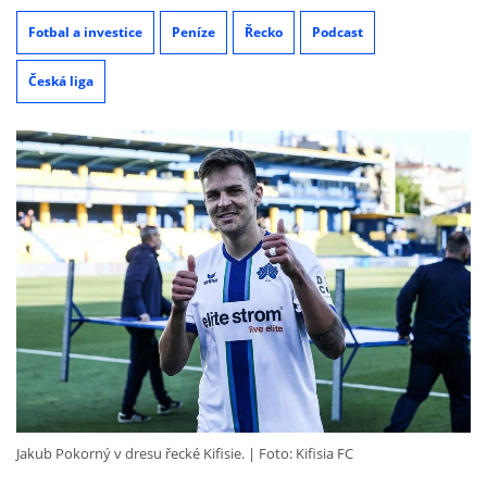
Fotbal a investice
Peníze
Řecko
Podcast
Česká liga
Jakub Pokorný v dresu řecké Kifisie.
Foto: Kifisia FC