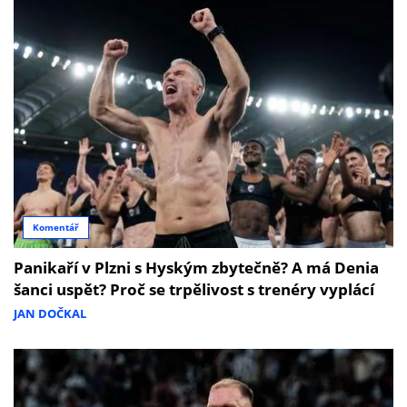
Komentář
Panikaří v Plzni s Hyským zbytečně? A má Denia
šanci uspět? Proč se trpělivost s trenéry vyplácí
JAN DOČKAL