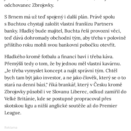
odchovanec Zbrojovky.
S Brnem má už teď spojený i další plán. Právě spolu
s Buchtou chystají založit vlastní franšízu Partners
banky. Hladký bude majitel, Buchta řeší provozní věci,
teď dává dohromady obchodní tým, aby třeba v polovině
příštího roku mohli svou bankovní pobočku otevřít.
Hladkého kromě fotbalu a financí baví i třeba káva.
Přemýšlí tedy o tom, že by jednou měl vlastní kavárnu.
„Je třeba vymyslet koncept a najít správní tým. Chtěl
bych tam být jako investor, a ne jako člověk, který se o to
stará na denní bázi,“ říká brankář, který v Česku kromě
Zbrojovky působil i ve Slovanu Liberec, odkud zamířil do
Velké Británie, kde se postupně propracoval přes
skotskou ligu a nižší anglické soutěže až do Premier
League.