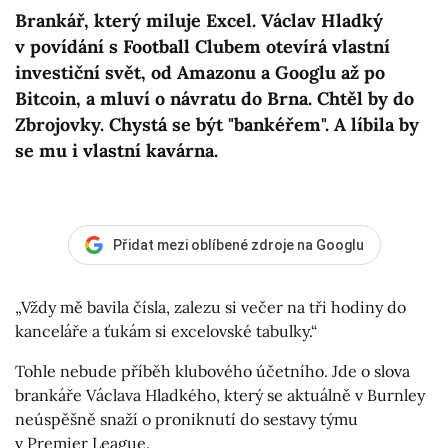
Brankář, který miluje Excel. Václav Hladký
v povídání s Football Clubem otevírá vlastní
investiční svět, od Amazonu a Googlu až po
Bitcoin, a mluví o návratu do Brna. Chtěl by do
Zbrojovky. Chystá se být "bankéřem". A líbila by
se mu i vlastní kavárna.
Přidat mezi oblíbené zdroje na Googlu
„Vždy mě bavila čísla, zalezu si večer na tři hodiny do
kanceláře a ťukám si excelovské tabulky.“
Tohle nebude příběh klubového účetního. Jde o slova
brankáře Václava Hladkého, který se aktuálně v Burnley
neúspěšně snaží o proniknutí do sestavy týmu
v Premier League.