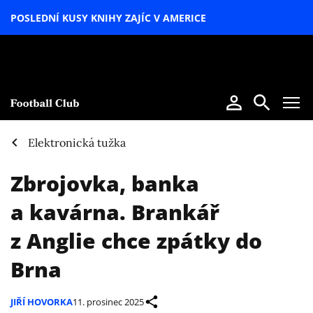
POSLEDNÍ KUSY KNIHY ZAJÍC V AMERICE
LETNÍ
SPECIÁL
Elektronická tužka
Zbrojovka, banka
a kavárna. Brankář
z Anglie chce zpátky do
Brna
JIŘÍ HOVORKA
11. prosinec 2025