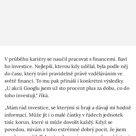
V průběhu kariéry se naučil pracovat s financemi. Baví
ho investice. Nejlepší, kterou kdy udělal, byla podle něj
do času, který tráví pravidelně právě vzděláváním ve
světě financí. To mu pak přináší i konkrétní výsledky.
„U akcií Googlu jsem už sto procent plus za dobu, co do
toho investuji,“ říká.
„Mám rád investice, se kterými si hraji a dávají mi hodně
informací. Může jít i o malé částky v řádech jednotek
tisíc korun, které si může dovolit každý. Když se
povedou, mívám z toho extrémně dobrý pocit, že jsem