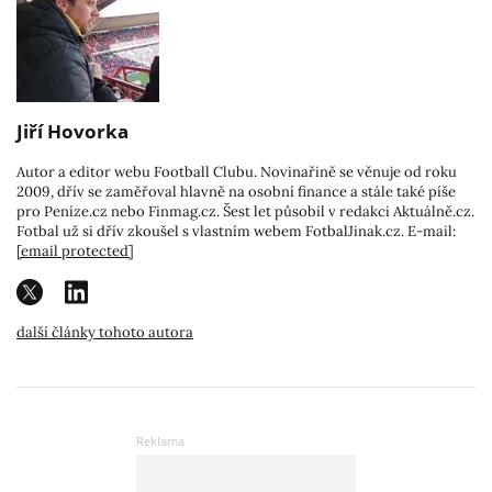
Jiří Hovorka
Autor a editor webu Football Clubu. Novinařině se věnuje od roku
2009, dřív se zaměřoval hlavně na osobní finance a stále také píše
pro Peníze.cz nebo Finmag.cz. Šest let působil v redakci Aktuálně.cz.
Fotbal už si dřív zkoušel s vlastním webem FotbalJinak.cz. E-mail:
[email protected]
další články tohoto autora