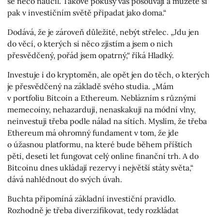
se něco naučil. Takové pokusy vás posouvají a můžete si
pak v investičním světě připadat jako doma.“
Dodává, že je zároveň důležité, nebýt střelec. „Jdu jen
do věcí, o kterých si něco zjistím a jsem o nich
přesvědčený, pořád jsem opatrný,“ říká Hladký.
Investuje i do kryptoměn, ale opět jen do těch, o kterých
je přesvědčený na základě svého studia. „Mám
v portfoliu Bitcoin a Ethereum. Neblázním s různými
memecoiny, nehazarduji, nenaskakuji na módní vlny,
neinvestuji třeba podle nálad na sítích. Myslím, že třeba
Ethereum má ohromný fundament v tom, že jde
o úžasnou platformu, na které bude během příštích
pěti, deseti let fungovat celý online finanční trh. A do
Bitcoinu dnes ukládají rezervy i největší státy světa,“
dává nahlédnout do svých úvah.
Buchta připomíná základní investiční pravidlo.
Rozhodně je třeba diverzifikovat, tedy rozkládat