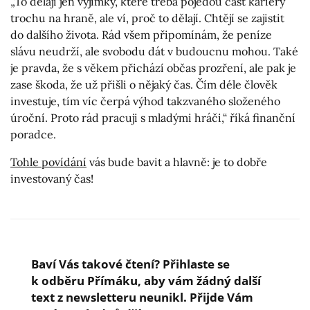
„To dělají jen výjimky, které třeba pojedou část kariéry
trochu na hraně, ale ví, proč to dělají. Chtějí se zajistit
do dalšího života. Rád všem připomínám, že peníze
slávu neudrží, ale svobodu dát v budoucnu mohou. Také
je pravda, že s věkem přichází občas prozření, ale pak je
zase škoda, že už přišli o nějaký čas. Čím déle člověk
investuje, tím víc čerpá výhod takzvaného složeného
úroční. Proto rád pracuji s mladými hráči,“ říká finanční
poradce.
Tohle povídání
vás bude bavit a hlavně: je to dobře
investovaný čas!
Baví Vás takové čtení? Přihlaste se
k odběru Přímáku, aby vám žádný další
text z newsletteru neunikl. Přijde Vám