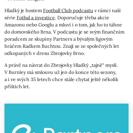
Hladký je hostem
Football Club podcastu
v rámci naší
série
Fotbal a investice
. Doporučuje třeba akcie
Amazonu nebo Googlu a mluví i o tom, jak ho to táhne
do domovského Brna. V podcastu je se svým finančním
poradcem ze skupiny Partners a bývalým ligovým
hráčem Radkem Buchtou. Znají se ze společných let
odkopaných v dresu Zbrojovky Brno.
A právě na návrat do Zbrojovky Hladký „tajně“ myslí.
V Burnley má smlouvu už jen do konce této sezony,
a i ve svých 35 letech chce stále chytat ještě několik
příštích let.