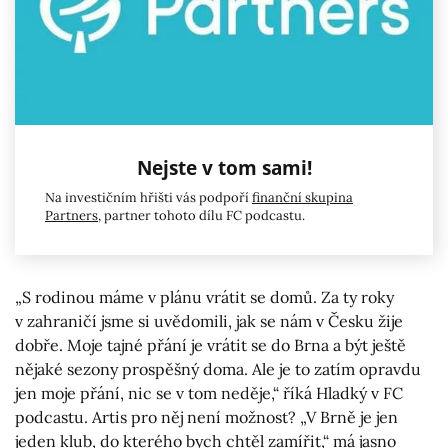
Nejste v tom sami!
Na investičním hřišti vás podpoří
finanční skupina
Partners
, partner tohoto dílu FC podcastu.
„S rodinou máme v plánu vrátit se domů. Za ty roky
v zahraničí jsme si uvědomili, jak se nám v Česku žije
dobře. Moje tajné přání je vrátit se do Brna a být ještě
nějaké sezony prospěšný doma. Ale je to zatím opravdu
jen moje přání, nic se v tom neděje,“ říká Hladký v FC
podcastu. Artis pro něj není možnost? „V Brně je jen
jeden klub, do kterého bych chtěl zamířit,“ má jasno