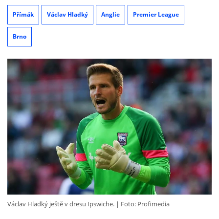
Přímák
Václav Hladký
Anglie
Premier League
Brno
Václav Hladký ještě v dresu Ipswiche.
Foto: Profimedia