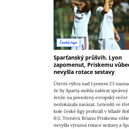
Česká liga
Sparťanský průšvih. Lyon
zapomenut, Priskemu vůbe
nevyšla rotace sestavy
Úterní výhra nad Lyonem 2:1 naznač
že by Sparta mohla nabírat správný
Jenže na povedený evropský večer
nedokázala navázat. Letenští ve tře
kole české ligy prohráli v Mladé Bol
0:2. Trenéru Brianu Priskemu vůb
nevyšla výrazná rotace sestavy a Sp