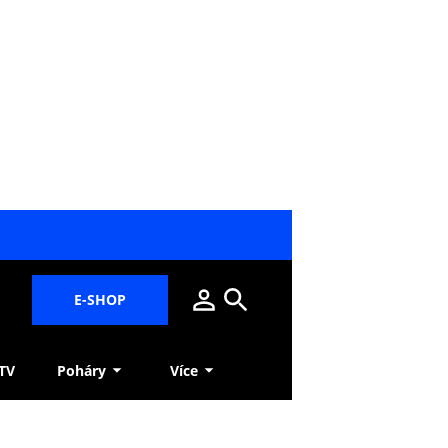
E-SHOP
 TV
Poháry
Více