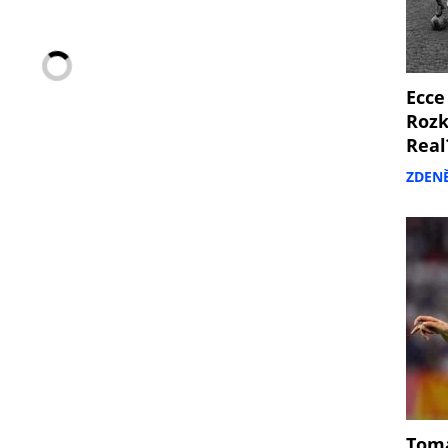
Ecce
Rozk
Real
ZDEN
Tomá