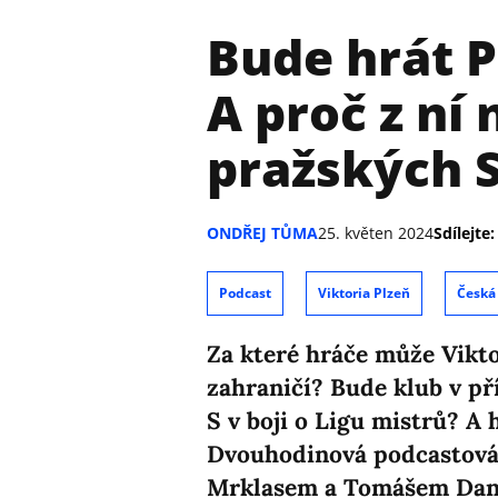
Bude hrát Pl
A proč z ní
pražských 
ONDŘEJ TŮMA
25. květen 2024
Sdílejte:
Podcast
Viktoria Plzeň
Česká 
Za které hráče může Vikto
zahraničí? Bude klub v p
S v boji o Ligu mistrů? A
Dvouhodinová podcastová 
Mrklasem a Tomášem Dan