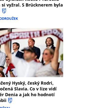
 si vyžral. S Brücknerem byla
l
PODROUŽEK
8
žený Hyský, český Rodri,
očená Slavia. Co v lize vidí
ér Denia a jak ho hodnotí
ábii