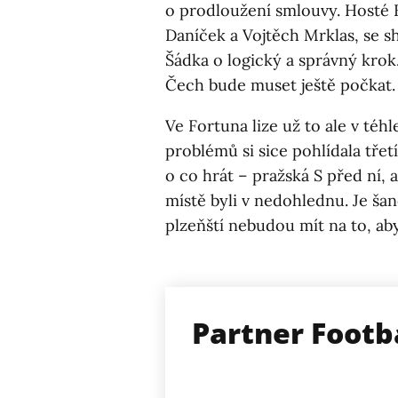
o prodloužení smlouvy. Hosté F
Daníček a Vojtěch Mrklas, se sh
Šádka o logický a správný krok
Čech bude muset ještě počkat.
Ve Fortuna lize už to ale v téhl
problémů si sice pohlídala třet
o co hrát – pražská S před ní, 
místě byli v nedohlednu. Je šan
plzeňští nebudou mít na to, aby
Partner Footb