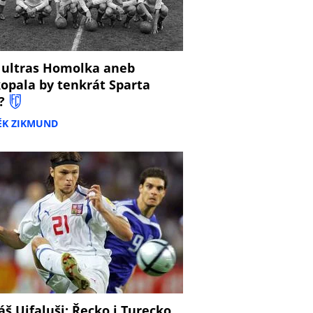
 ultras Homolka aneb
opala by tenkrát Sparta
?
ĚK ZIKMUND
š Ujfaluši: Řecko i Turecko