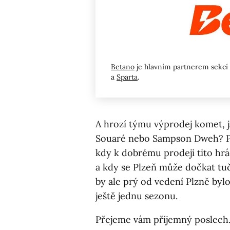
Betano
je hlavním partnerem sekcí
a
Sparta
.
A hrozí týmu výprodej komet, j
Souaré nebo Sampson Dweh? Pod
kdy k dobrému prodeji tito hrá
a kdy se Plzeň může dočkat tu
by ale prý od vedení Plzně bylo
ještě jednu sezonu.
Přejeme vám příjemný poslech.