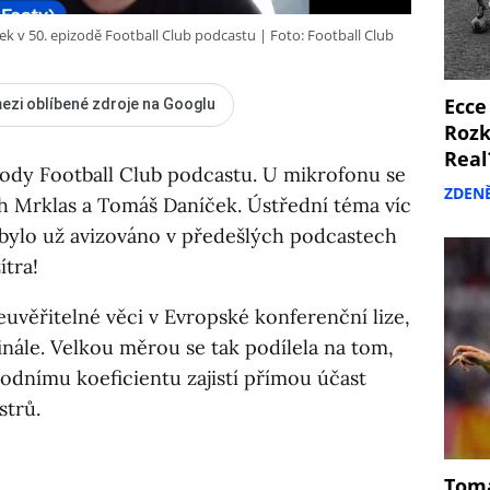
k v 50. epizodě Football Club podcastu
Foto: Football Club
Ecce
ezi oblíbené zdroje na Googlu
Rozk
Real
izody Football Club podcastu. U mikrofonu se
ZDEN
ch Mrklas a Tomáš Daníček. Ústřední téma víc
bylo už avizováno v předešlých podcastech
ítra!
euvěřitelné věci v Evropské konferenční lize,
inále. Velkou měrou se tak podílela na tom,
árodnímu koeficientu zajistí přímou účast
strů.
Tomá