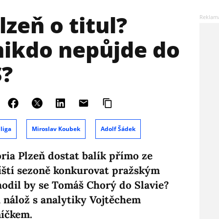
zeň o titul?
 nikdo nepůjde do
S?
liga
Miroslav Koubek
Adolf Šádek
ria Plzeň dostat balík přímo ze
říští sezoně konkurovat pražským
 hodil by se Tomáš Chorý do Slavie?
nálož s analytiky Vojtěchem
íčkem.