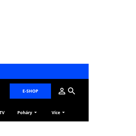
E-SHOP
 TV
Poháry
Více