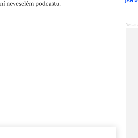
JAN 
lní neveselém podcastu.