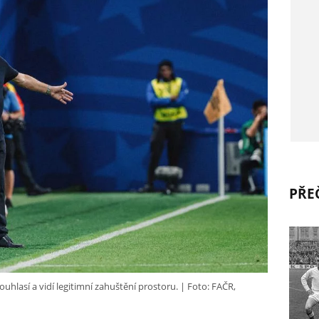
PŘEČ
hlasí a vidí legitimní zahuštění prostoru.
Foto: FAČR,