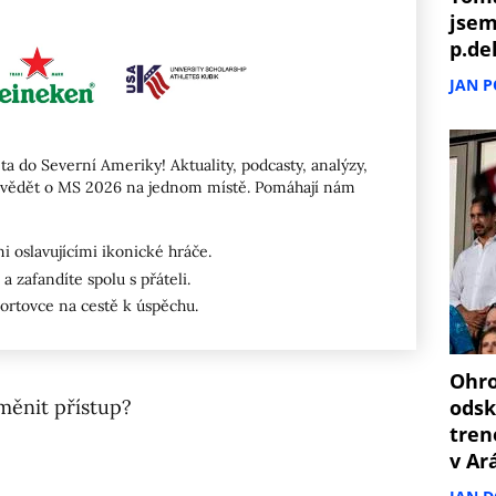
jsem
p.de
JAN 
ta do Severní Ameriky! Aktuality, podcasty, analýzy,
ete vědět o MS 2026 na jednom místě. Pomáhají nám
 oslavujícími ikonické hráče.
a zafandíte spolu s přáteli.
portovce na cestě k úspěchu.
Ohro
měnit přístup?
odsk
tren
v Ar