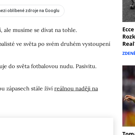
ezi oblíbené zdroje na Googlu
Ecce
, ale musíme se dívat na tohle.
Rozk
Real
otbalisté ve světa po svém druhém vystoupení
ZDEN
je do světa fotbalovou nudu. Pasivitu.
ou zápasech stále živí
reálnou naději na
Tomá