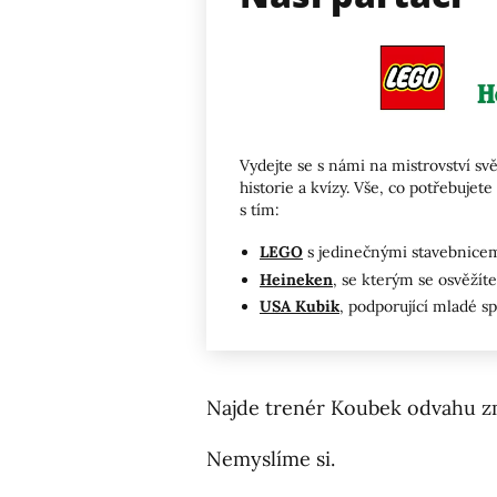
Vydejte se s námi na mistrovství svě
historie a kvízy. Vše, co potřebuj
s tím:
LEGO
s jedinečnými stavebnicemi
Heineken
, se kterým se osvěžíte 
USA Kubik
, podporující mladé s
Najde trenér Koubek odvahu z
Nemyslíme si.