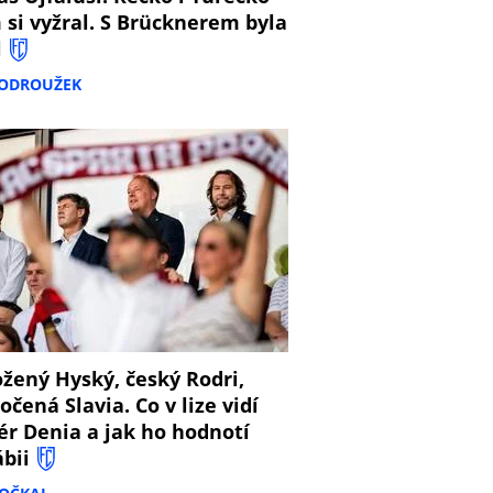
 si vyžral. S Brücknerem byla
l
PODROUŽEK
8
žený Hyský, český Rodri,
očená Slavia. Co v lize vidí
ér Denia a jak ho hodnotí
ábii