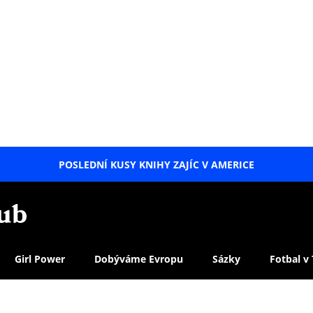
POSLEDNÍ KUSY KNIHY ZAJÍC V AMERICE
LETNÍ
SPECIÁL
Girl Power
Dobýváme Evropu
Sázky
Fotbal v