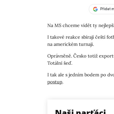
Přidat m
Na MS chceme vidět ty nejlepší
I takové reakce sbírají čeští f
na americkém turnaji.
Oprávněně. Česko totiž exportu
Totální šeď.
I tak ale s jedním bodem po dv
postup
.
Naši parťáci