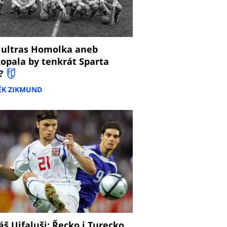
 ultras Homolka aneb
opala by tenkrát Sparta
?
ĚK ZIKMUND
š Ujfaluši: Řecko i Turecko