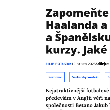
Zapomeňte 
Haalanda a 
a Španělsku
kurzy. Jaké 
FILIP POTUŽÁK
12. srpen 2025
Sdílejte:
Rozhovor
Sázkařský koutek
S
Nejatraktivnější fotbalové
především v Anglii věří 
společnosti Betano Jakub 