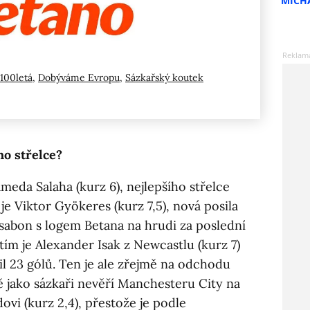
MICH
100letá
,
Dobýváme Evropu
,
Sázkařský koutek
ho střelce?
eda Salaha (kurz 6), nejlepšího střelce
je Viktor Gyökeres (kurz 7,5), nová posila
isabon s logem Betana na hrudi za poslední
etím je Alexander Isak z Newcastlu (kurz 7)
il 23 gólů. Ten je ale zřejmě na odchodu
jně jako sázkaři nevěří Manchesteru City na
dovi (kurz 2,4), přestože je podle