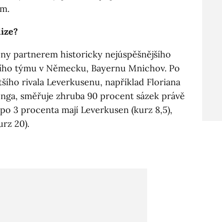
em.
lize?
ony partnerem historicky nejúspěšnějšího
šího týmu v Německu, Bayernu Mnichov. Po
ího rivala Leverkusenu, například Floriana
nga, směřuje zhruba 90 procent sázek právě
ě po 3 procenta mají Leverkusen (kurz 8,5),
rz 20).