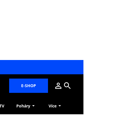
E-SHOP
 TV
Poháry
Více