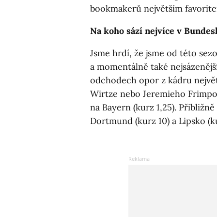
bookmakerů největším favorit
Na koho sází nejvíce v Bundes
Jsme hrdí, že jsme od této sez
a momentálně také nejsázeněj
odchodech opor z kádru největš
Wirtze nebo Jeremieho Frimpo
na Bayern (kurz 1,25). Přibližn
Dortmund (kurz 10) a Lipsko (ku