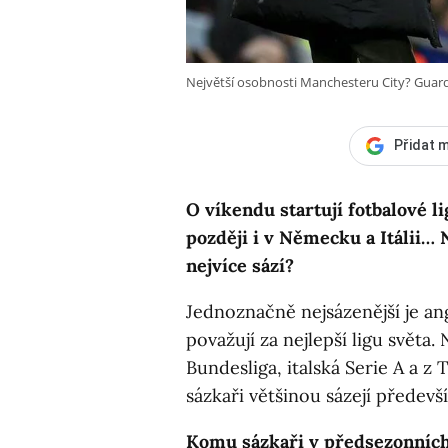
Největší osobnosti Manchesteru City? Guard
Přidat m
O víkendu startují fotbalové li
později i v Německu a Itálii… 
nejvíce sází?
Jednoznačně nejsázenější je a
považují za nejlepší ligu světa
Bundesliga, italská Serie A a z
sázkaři většinou sázejí předev
Komu sázkaři v předsezonních 