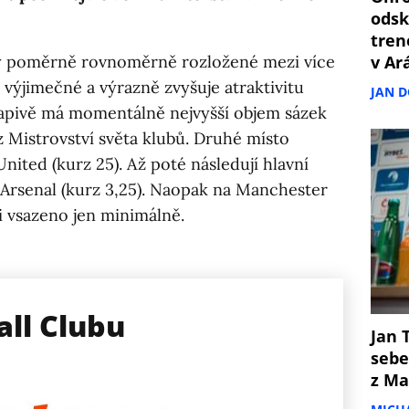
odsk
tren
ky poměrně rovnoměrně rozložené mezi více
v Ar
 výjimečné a výrazně zvyšuje atraktivitu
JAN 
apivě má momentálně nejvyšší objem sázek
ěz Mistrovství světa klubů. Druhé místo
nited (kurz 25). Až poté následují hlavní
a Arsenal (kurz 3,25). Naopak na Manchester
ti vsazeno jen minimálně.
all Clubu
Jan T
sebe
z Ma