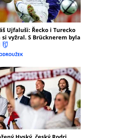
š Ujfaluši: Řecko i Turecko
 si vyžral. S Brücknerem byla
l
PODROUŽEK
žený Hyský, český Rodri,