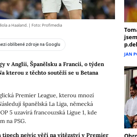
iola a Haaland.
Foto: Profimedia
Tomá
jsem
p.de
ezi oblíbené zdroje na Googlu
JAN 
gy v Anglii, Španělsku a Francii, o týden
Na kterou z těchto soutěží se u Betana
nglická Premier League, kterou mnozí
. Následují španělská La Liga, německá
 TOP 5 uzavírá francouzská Ligue 1, kde
ším na PSG.
tipech nejvíc věří na vítězství v Premier
Ohro