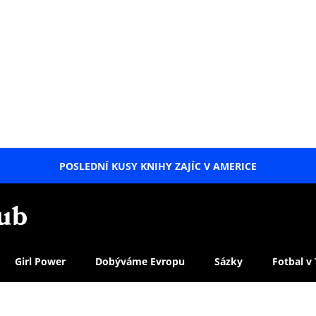
POSLEDNÍ KUSY KNIHY ZAJÍC V AMERICE
LETNÍ
SPECIÁL
Girl Power
Dobýváme Evropu
Sázky
Fotbal v