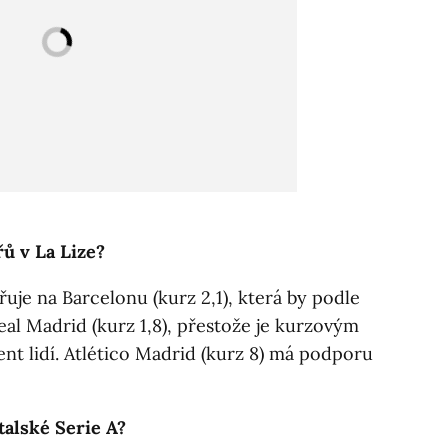
řů v La Lize?
uje na Barcelonu (kurz 2,1), která by podle
Real Madrid (kurz 1,8), přestože je kurzovým
cent lidí. Atlético Madrid (kurz 8) má podporu
talské Serie A?