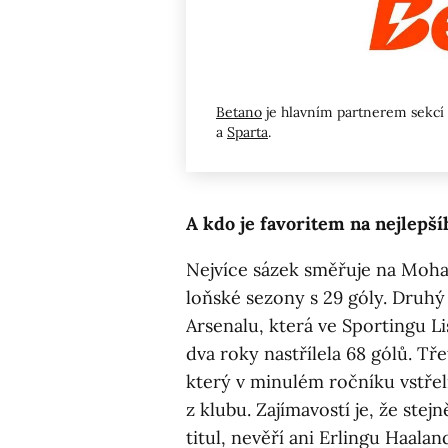
Betano
je hlavním partnerem sekcí
a
Sparta
.
A kdo je favoritem na nejlepší
Nejvíce sázek směřuje na Moham
loňské sezony s 29 góly. Druhý 
Arsenalu, která ve Sportingu L
dva roky nastřílela 68 gólů. Tř
který v minulém ročníku vstřel
z klubu. Zajímavostí je, že ste
titul, nevěří ani Erlingu Haalan