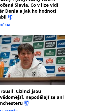
očená Slavia. Co v lize vidí
ér Denia a jak ho hodnotí
ábii
DOČKAL
8
rousil: Cizinci jsou
vědomější, nepodělají se ani
nchesteru