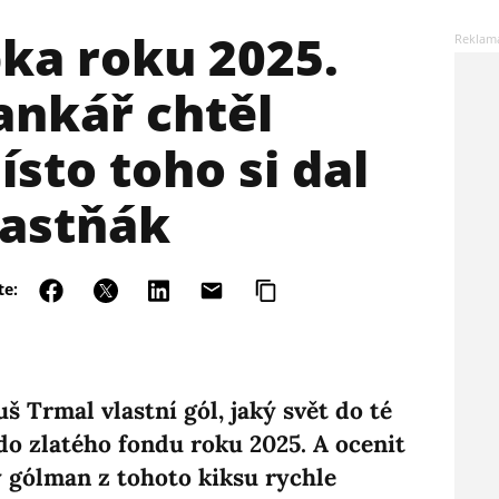
ka roku 2025.
ankář chtěl
ísto toho si dal
lastňák
te:
š Trmal vlastní gól, jaký svět do té
 do zlatého fondu roku 2025. A ocenit
cký gólman z tohoto kiksu rychle