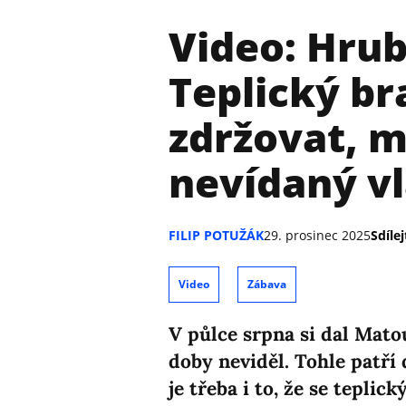
Video: Hrub
Teplický br
zdržovat, m
nevídaný v
FILIP POTUŽÁK
29. prosinec 2025
Sdílej
Video
Zábava
V půlce srpna si dal Matou
doby neviděl. Tohle patří
je třeba i to, že se tepli