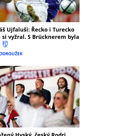
š Ujfaluši: Řecko i Turecko
 si vyžral. S Brücknerem byla
l
PODROUŽEK
žený Hyský, český Rodri,