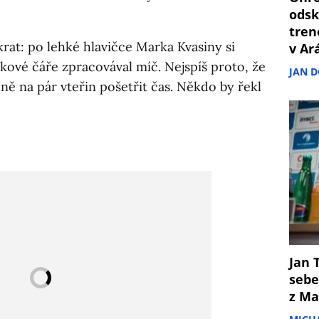
odsk
tren
krat: po lehké hlavičce Marka Kvasiny si
v Ar
kové čáře zpracovával míč. Nejspíš proto, že
JAN 
ně na pár vteřin pošetřit čas. Někdo by řekl
Jan T
sebe
z Ma