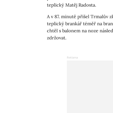
teplický Matěj Radosta.
A v 87. minutě přišel Trmalův z
teplický brankář téměř na bran
chtěl s balonem na noze násled
zdržovat.