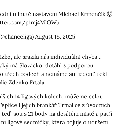
lední minutě nastavení Michael Krmenčík 🤯
witter.com/p1mj4MlOWu
(@chanceliga)
August 16, 2025
ízko, ale srazila nás individuální chyba…
jaký má Slovácko, dotáhl s podporou
po třech bodech a nemáme ani jeden,“ řekl
lic Zdenko Frťala.
alších 14 ligových kolech, můžeme celou
eplice i jejich brankář Trmal se z úvodních
teď jsou s 21 body na desátém místě a patří
ní ligové sedmičky, která bojuje o udržení