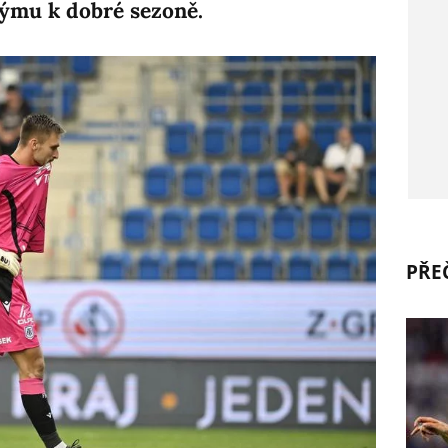
ýmu k dobré sezoně.
PŘEČ