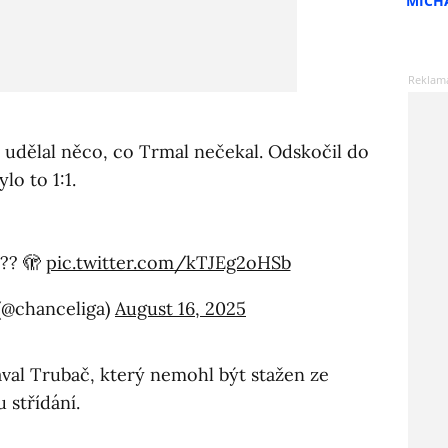
MICH
 udělal něco, co Trmal nečekal. Odskočil do
o to 1:1.
??? 🫣
pic.twitter.com/kTJEg2oHSb
(@chanceliga)
August 16, 2025
val Trubač, který nemohl být stažen ze
 střídání.