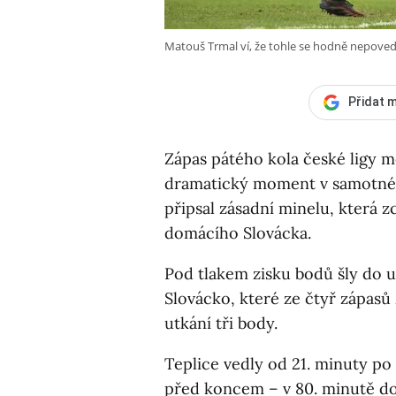
Matouš Trmal ví, že tohle se hodně nepoved
Přidat m
Zápas pátého kola české ligy m
dramatický moment v samotném
připsal zásadní minelu, která z
domácího Slovácka.
Pod tlakem zisku bodů šly do 
Slovácko, které ze čtyř zápasů 
utkání tři body.
Teplice vedly od 21. minuty po 
před koncem – v 80. minutě do