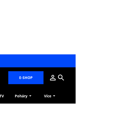
E-SHOP
 TV
Poháry
Více