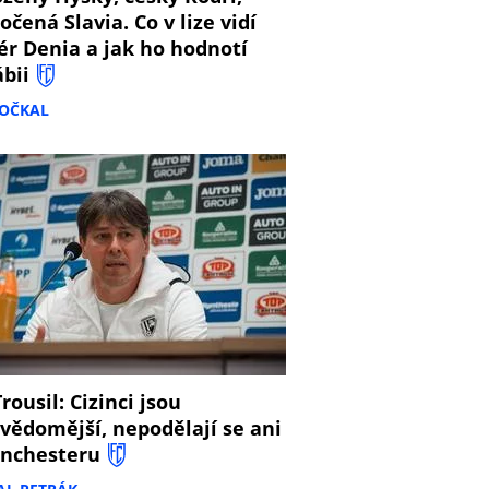
očená Slavia. Co v lize vidí
ér Denia a jak ho hodnotí
ábii
DOČKAL
8
rousil: Cizinci jsou
vědomější, nepodělají se ani
nchesteru