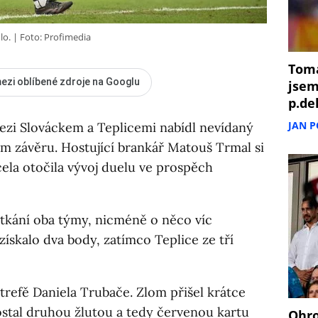
lo.
Foto: Profimedia
Tomá
ezi oblíbené zdroje na Googlu
jsem
p.de
JAN 
ezi Slováckem a Teplicemi nabídl nevídaný
 závěru. Hostující brankář Matouš Trmal si
cela otočila vývoj duelu ve prospěch
utkání oba týmy, nicméně o něco víc
získalo dva body, zatímco Teplice ze tří
trefě Daniela Trubače. Zlom přišel krátce
stal druhou žlutou a tedy červenou kartu
Ohro