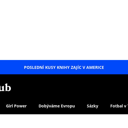
POSLEDNÍ KUSY KNIHY ZAJÍC V AMERICE
LETNÍ
SPECIÁL
Girl Power
Dobýváme Evropu
Sázky
Fotbal v