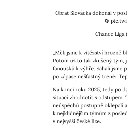
Obrat Slovácka dokonal v pos
🔄
pic.t
— Chance Liga 
„Měli jsme k vítězství hrozně bl
Potom už to tak zkušený tým, 
fanoušků k výhře. Sahali jsme 
po zápase nešťastný trenér Tep
Na konci roku 2025, tedy po d
situaci zhodnotit s odstupem: T
neúspěchů postupně oklepali a 
k nejklidnějším týmům z posled
v nejvyšší české lize.