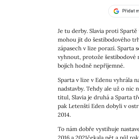
Přidat m
Je tu derby. Slavia proti Spartě
mohou jít do šestibodového tr
zápasech v lize porazí. Sparta
vyhnout, protože šestibodové m
bojích hodně nepříjemné.
Sparta v lize v Edenu vyhrála 
nadstavby. Tehdy ale už o nic n
titul, Slavia je druhá a Sparta
pak Letenští Eden dobyli v ost
2014.
To nám dobře vystihuje nastave
2016 a 2021čekala pět a půl rok