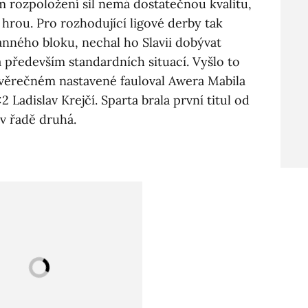
ím rozpoložení sil nemá dostatečnou kvalitu,
ní hrou. Pro rozhodující ligové derby tak
nného bloku, nechal ho Slavii dobývat
a především standardních situací. Vyšlo to
věrečném nastavené fauloval Awera Mabila
 Ladislav Krejčí. Sparta brala první titul od
 v řadě druhá.