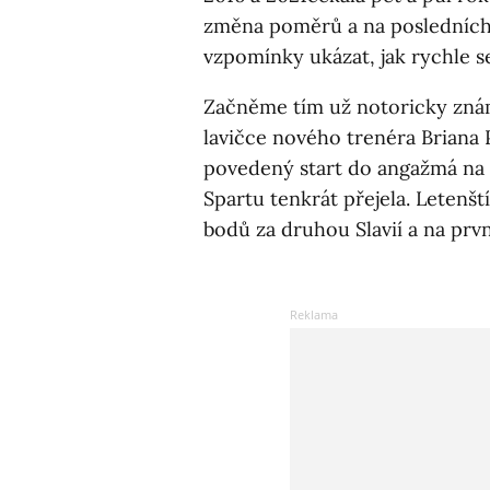
změna poměrů a na posledních
vzpomínky ukázat, jak rychle se
Začněme tím už notoricky znám
lavičce nového trenéra Briana
povedený start do angažmá na L
Spartu tenkrát přejela. Letenští 
bodů za druhou Slavií a na prvn