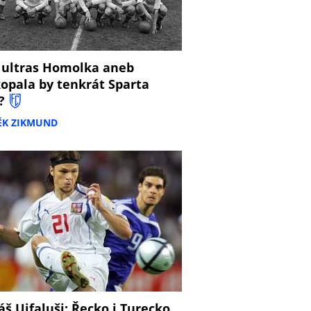
 ultras Homolka aneb
opala by tenkrát Sparta
?
ĚK ZIKMUND
š Ujfaluši: Řecko i Turecko