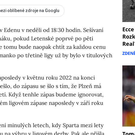
ezi oblíbené zdroje na Googlu
Ecce
 v Edenu v neděli od 18:30 hodin. Sešívaní
Rozk
háku, pokud Letenské poprvé po pěti
Real
 se tomu bude naopak chtít za každou cenu
ZDEN
anko po třetině ligy už by bylo v titulových
naposledy v květnu roku 2022 na konci
ešlo, do zápasu se šlo s tím, že Plzeň má
 třetí. Když tenhle zápas budeme ignorovat,
rém ligovém zápase naposledy v září roku
ní minulých letech, kdy Sparta mezi lety
u na výhru v ligovém derby. Pak ale přišla
Tomá