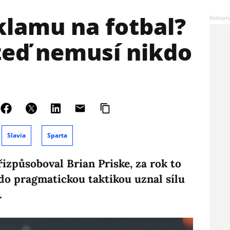
klamu na fotbal?
teď nemusí nikdo
Slavia
Sparta
přizpůsoboval Brian Priske, za rok to
kdo pragmatickou taktikou uznal sílu
.