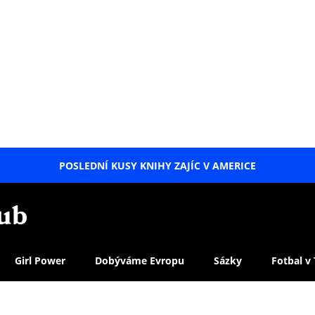
POSLEDNÍ KUSY KNIHY ZAJÍC V AMERICE
LETNÍ
SPECIÁL
Girl Power
Dobýváme Evropu
Sázky
Fotbal v