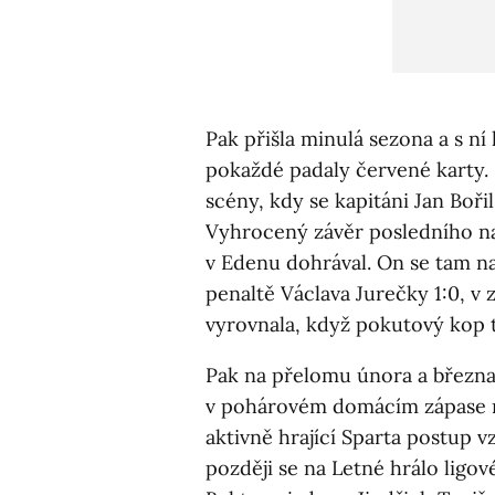
Pak přišla minulá sezona a s ní
pokaždé padaly červené karty.
scény, kdy se kapitáni Jan Bořil
Vyhrocený závěr posledního n
v Edenu dohrával. On se tam na
penaltě Václava Jurečky 1:0, v
vyrovnala, když pokutový kop 
Pak na přelomu února a března 
v pohárovém domácím zápase nad
aktivně hrající Sparta postup v
později se na Letné hrálo ligo