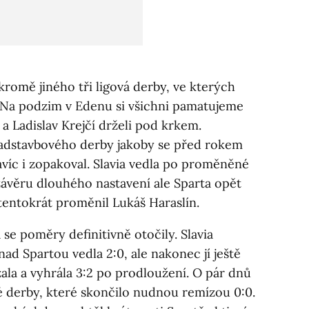
 kromě jiného tři ligová derby, ve kterých
 Na podzim v Edenu si všichni pamatujeme
 a Ladislav Krejčí drželi pod krkem.
adstavbového derby jakoby se před rokem
víc i zopakoval. Slavia vedla po proměněné
 závěru dlouhého nastavení ale Sparta opět
tentokrát proměnil Lukáš Haraslín.
se poměry definitivně otočily. Slavia
 Spartou vedla 2:0, ale nakonec jí ještě
zala a vyhrála 3:2 po prodloužení. O pár dnů
vé derby, které skončilo nudnou remízou 0:0.