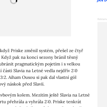
JAN 
 když Priske změnil systém, přešel ze čtyř
. Když pak na konci sezony bránil těsný
 ubránit pragmatickým pojetím i s velkou
 části Slavia na Letné vedla nejdřív 2:0
3:2. Aiham Ousou si pak dal vlastní gól
ový náskok před Slavií.
vbovým kolem. Mezitím ještě Slavia na Letné
rtu přehrála a vyhrála 2:0. Priske tenkrát