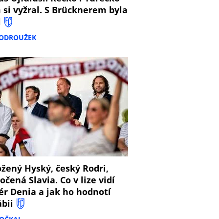
 si vyžral. S Brücknerem byla
l
PODROUŽEK
8
žený Hyský, český Rodri,
očená Slavia. Co v lize vidí
ér Denia a jak ho hodnotí
ábii