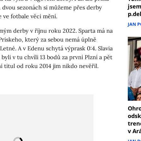
jsem
 dvou sezonách si můžeme přes derby
p.de
 ve fotbale věci mění.
JAN 
ým derby v říjnu roku 2022. Sparta má na
 Priskeho, který za sebou nemá úplně
etné. A v Edenu schytá výprask 0:4. Slavia
byli v tu chvíli 13 bodů za první Plzní a pět
í titul od roku 2014 jim nikdo nevěřil.
Ohro
odsk
tren
v Ar