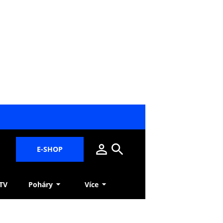
E-SHOP
 TV
Poháry
Více