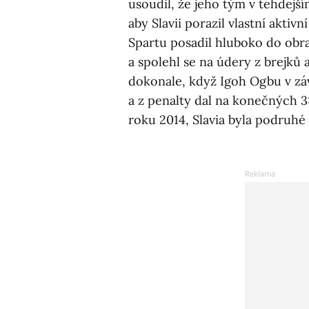
usoudil, že jeho tým v tehdejš
aby Slavii porazil vlastní aktiv
Spartu posadil hluboko do obra
a spolehl se na údery z brejků 
dokonale, když Igoh Ogbu v zá
a z penalty dal na konečných 3:2
roku 2014, Slavia byla podruhé