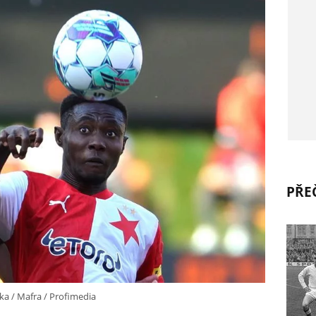
PŘEČ
ka / Mafra / Profimedia