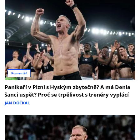
Komentář
Panikaří v Plzni s Hyským zbytečně? A má Denia
šanci uspět? Proč se trpělivost s trenéry vyplácí
JAN DOČKAL