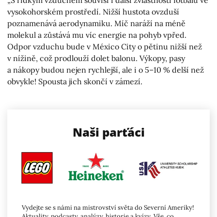
„S řídkým vzduchem souvisí i další zvláštnosti fotbalu ve
vysokohorském prostředí. Nižší hustota ovzduší
poznamenává aerodynamiku. Míč naráží na méně
molekul a zůstává mu víc energie na pohyb vpřed.
Odpor vzduchu bude v México City o pětinu nižší než
v nížině, což prodlouží dolet balonu. Výkopy, pasy
a nákopy budou nejen rychlejší, ale i o 5–10 % delší než
obvykle! Spousta jich skončí v zámezí.
Naši parťáci
Vydejte se s námi na mistrovství světa do Severní Ameriky!
Aktuality, podcasty, analýzy, historie a kvízy. Vše, co