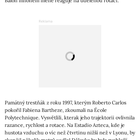
Balon mnohem méně reaguje na udělenou rotaci.
Památný trestňák z roku 1997, kterým Roberto Carlos
pokořil Fabiena Bartheze, zkoumali na École
Polytechnique. Vysvětlili, kterak jeho trajektorii ovlivnila
razance, rychlost a rotace. Na Estadio Azteca, kde je
hustota vzduchu o víc než čtvrtinu nižší než v Lyonu, by
skončil několik metrů vedle! Dělovka by byla rychlejší,