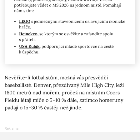
potřebujete vědět o MS 2026 na jednom místě. Pomáhají
nám s tím:
LEGO
s jedinečnými stavebnicemi oslavujícími ikonické
hráče.
Heineken
, se kterým se osvěžíte a zafandíte spolu
s přáteli.
USA Kubik
, podporující mladé sportovce na cestě
k úspěchu.
Nevěříte-li fotbalistům, možná vás přesvědčí
baseballisté. Denver, přezdívaný Mile High City, leží
1600 metrů nad mořem, pročež na místním Coors
Fieldu létají míče o 5–10 % dále, zatímco homeruny
padají o 15–30 % častěji než jinde.