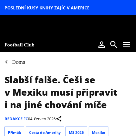
POSLEDNÍ KUSY KNIHY ZAJÍC V AMERICE
LETNÍ
SPECIÁL
Doma
Slabší falše. Češi se
v Mexiku musí připravit
i na jiné chování míče
REDAKCE FC
04. červen 2026
Přímák
Cesta do Ameriky
MS 2026
Mexiko