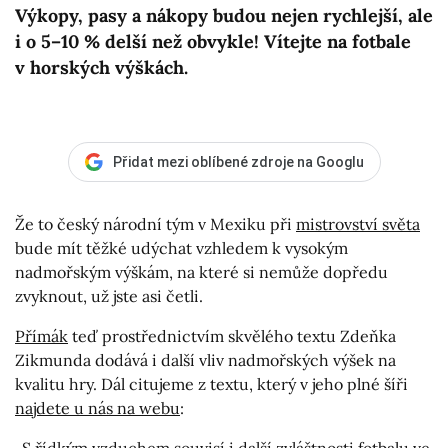
Výkopy, pasy a nákopy budou nejen rychlejší, ale
i o 5–10 % delší než obvykle! Vítejte na fotbale
v horských výškách.
Přidat mezi oblíbené zdroje na Googlu
Že to český národní tým v Mexiku při
mistrovství světa
bude mít těžké udýchat vzhledem k vysokým
nadmořským výškám, na které si nemůže dopředu
zvyknout, už jste asi četli.
Přímák
teď prostřednictvím skvělého textu Zdeňka
Zikmunda dodává i další vliv nadmořských výšek na
kvalitu hry. Dál citujeme z textu, který v jeho plné šíři
najdete u nás na webu
: