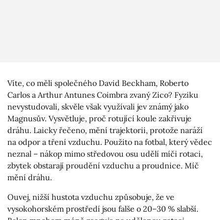
Víte, co měli společného David Beckham, Roberto
Carlos a Arthur Antunes Coimbra zvaný Zico? Fyziku
nevystudovali, skvěle však využívali jev známý jako
Magnusův. Vysvětluje, proč rotující koule zakřivuje
dráhu. Laicky řečeno, mění trajektorii, protože naráží
na odpor a tření vzduchu. Použito na fotbal, který vědec
neznal – nákop mimo středovou osu udělí míči rotaci,
zbytek obstarají proudění vzduchu a proudnice. Míč
mění dráhu.
Ouvej, nižší hustota vzduchu způsobuje, že ve
vysokohorském prostředí jsou falše o 20–30 % slabší.