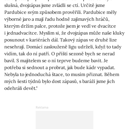
slušná, dvojzápas jsme zvládli se ctí. Určitě jsme
Pardubice svým způsobem prověřili. Pardubice měly
výborné jaro a mají řadu hodně zajímavých hráčů,
kterým držím palce, protože jsem je vedl ve dvacítce
i jednadvacítce. Myslím si, že dvojzápas může naše kluky
posunout v kariérách dál. Takový zápas ve druhé lize
nesehrají. Domácí zaslouženě ligu udrželi, když to tady
vidím, tak do ní patří. O příští sezoně bych se nerad
bavil. S majitelem se o ní teprve budeme bavit. Je
potřeba si sednout a probrat, jak bude kádr vypadat.
Nebyla to jednoduchá štace, to musím přiznat. Během
mých šesti týdnů bylo dost zápasů, s baráží jsme jich
odehráli devět."