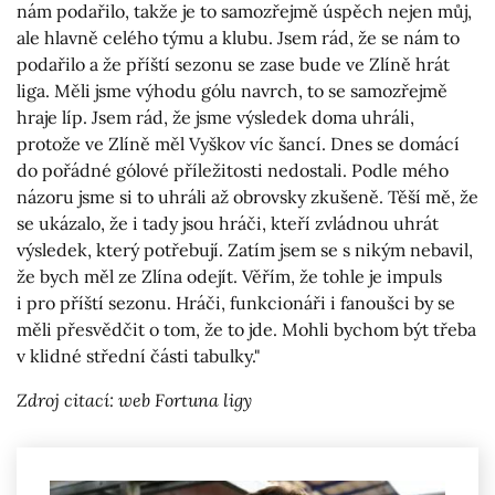
nám podařilo, takže je to samozřejmě úspěch nejen můj,
ale hlavně celého týmu a klubu. Jsem rád, že se nám to
podařilo a že příští sezonu se zase bude ve Zlíně hrát
liga. Měli jsme výhodu gólu navrch, to se samozřejmě
hraje líp. Jsem rád, že jsme výsledek doma uhráli,
protože ve Zlíně měl Vyškov víc šancí. Dnes se domácí
do pořádné gólové příležitosti nedostali. Podle mého
názoru jsme si to uhráli až obrovsky zkušeně. Těší mě, že
se ukázalo, že i tady jsou hráči, kteří zvládnou uhrát
výsledek, který potřebují. Zatím jsem se s nikým nebavil,
že bych měl ze Zlína odejít. Věřím, že tohle je impuls
i pro příští sezonu. Hráči, funkcionáři i fanoušci by se
měli přesvědčit o tom, že to jde. Mohli bychom být třeba
v klidné střední části tabulky."
Zdroj citací: web Fortuna ligy