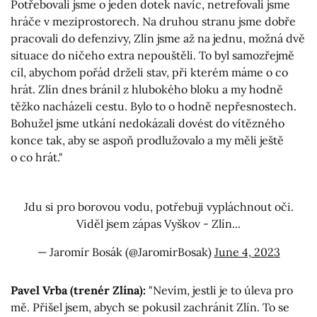
Potřebovali jsme o jeden dotek navíc, netrefovali jsme
hráče v meziprostorech. Na druhou stranu jsme dobře
pracovali do defenzivy, Zlín jsme až na jednu, možná dvě
situace do ničeho extra nepouštěli. To byl samozřejmě
cíl, abychom pořád drželi stav, při kterém máme o co
hrát. Zlín dnes bránil z hlubokého bloku a my hodně
těžko nacházeli cestu. Bylo to o hodně nepřesnostech.
Bohužel jsme utkání nedokázali dovést do vítězného
konce tak, aby se aspoň prodlužovalo a my měli ještě
o co hrát."
Jdu si pro borovou vodu, potřebuji vypláchnout oči.
Viděl jsem zápas Vyškov - Zlín...
— Jaromír Bosák (@JaromirBosak)
June 4, 2023
Pavel Vrba (trenér Zlína):
"Nevím, jestli je to úleva pro
mě. Přišel jsem, abych se pokusil zachránit Zlín. To se