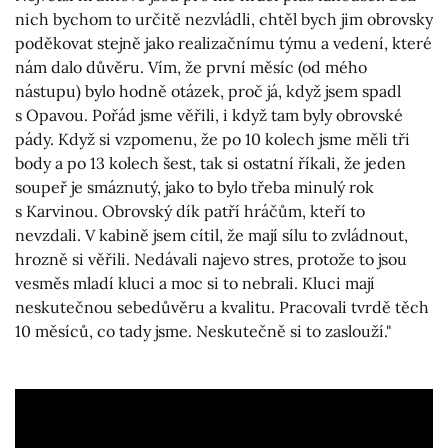
nich bychom to určitě nezvládli, chtěl bych jim obrovsky
poděkovat stejně jako realizačnímu týmu a vedení, které
nám dalo důvěru. Vím, že první měsíc (od mého
nástupu) bylo hodně otázek, proč já, když jsem spadl
s Opavou. Pořád jsme věřili, i když tam byly obrovské
pády. Když si vzpomenu, že po 10 kolech jsme měli tři
body a po 13 kolech šest, tak si ostatní říkali, že jeden
soupeř je smáznutý, jako to bylo třeba minulý rok
s Karvinou. Obrovský dík patří hráčům, kteří to
nevzdali. V kabině jsem cítil, že mají sílu to zvládnout,
hrozně si věřili. Nedávali najevo stres, protože to jsou
vesměs mladí kluci a moc si to nebrali. Kluci mají
neskutečnou sebedůvěru a kvalitu. Pracovali tvrdě těch
10 měsíců, co tady jsme. Neskutečně si to zaslouží."