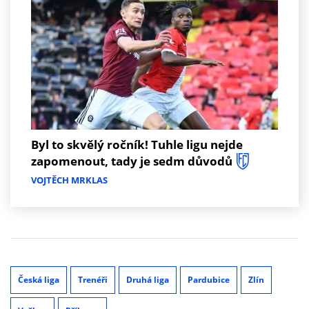
Byl to skvělý ročník! Tuhle ligu nejde
zapomenout, tady je sedm důvodů
VOJTĚCH MRKLAS
Česká liga
Trenéři
Druhá liga
Pardubice
Zlín