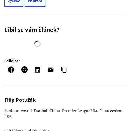
Vyškov
Příbram
Líbil se vám článek?
Sdílejte:
Filip Potužák
Spolupracovník Football Clubu. Premier League? Radši má českou
ligu.
další články tohoto autora