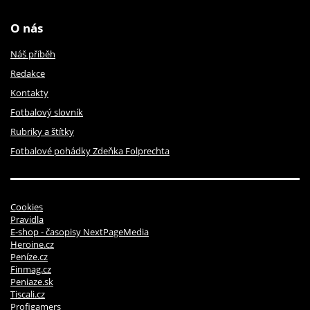
O nás
Náš příběh
Redakce
Kontakty
Fotbalový slovník
Rubriky a štítky
Fotbalové pohádky Zdeňka Folprechta
Cookies
Pravidla
E-shop - časopisy NextPageMedia
Heroine.cz
Peníze.cz
Finmag.cz
Peniaze.sk
Tiscali.cz
Profigamers