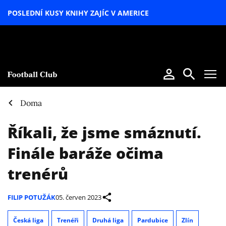
POSLEDNÍ KUSY KNIHY ZAJÍC V AMERICE
LETNÍ
SPECIÁL
Doma
Říkali, že jsme smáznutí.
Finále baráže očima
trenérů
FILIP POTUŽÁK
05. červen 2023
Česká liga
Trenéři
Druhá liga
Pardubice
Zlín