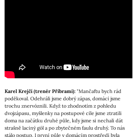
Karel Krejčí (trenér Příbrami):
"Mančaftu bych rád
poděkoval. Odehráli jsme dobrý zápas, domácí jsme
trochu znervóznili. Když to zhodnotím z pohledu
dvojzápasu, myšlenky na postupové cíle jsme ztratili
doma na začátku druhé půle, kdy jsme si nechali dát
strašně laciný gól a po zbytečném faulu druhý. To nás
stálo postup. I první půle v domácím prostředí byla