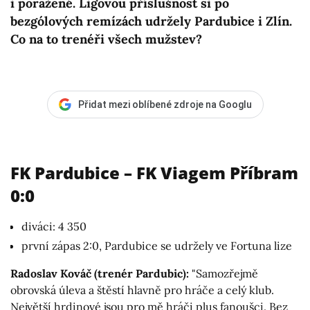
i poražené. Ligovou příslušnost si po
bezgólových remízách udržely Pardubice i Zlín.
Co na to trenéři všech mužstev?
Přidat mezi oblíbené zdroje na Googlu
FK Pardubice
–
FK Viagem Příbra
m
0:
0
diváci: 4 350
první zápas 2:0, Pardubice se udržely ve Fortuna lize
Radoslav Kováč (trenér Pardubic):
"Samozřejmě
obrovská úleva a štěstí hlavně pro hráče a celý klub.
Největší hrdinové jsou pro mě hráči plus fanoušci. Bez