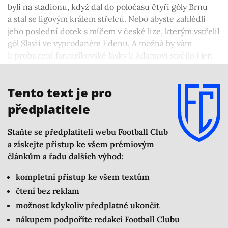
byli na stadionu, když dal do poločasu čtyři góly Brnu
a stal se ligovým králem střelců. Nebo abyste zahlédli
jeho poslední dotek s míčem v
české lize
, kterým vstřelil
gól
Slavii
ve vyprodaném Edenu. A možná by vám
k probuzení fanouškovské lásky k Adamovi stačilo i jen
poslechnout si pár jeho rozhovorů a vnímat, jak skromný
kluk to přes všechny úspěchy stále je.
Tento text je pro
předplatitele
Staňte se předplatiteli webu Football Club
a získejte přístup ke všem prémiovým
článkům a řadu dalších výhod:
kompletní přístup ke všem textům
čtení bez reklam
možnost kdykoliv předplatné ukončit
nákupem podpoříte redakci Football Clubu