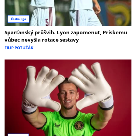
Česká liga
Sparťanský průšvih. Lyon zapomenut, Priskemu
vůbec nevyšla rotace sestavy
FILIP POTUŽÁK