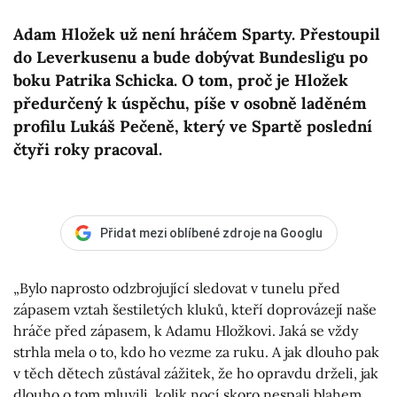
Adam Hložek už není hráčem Sparty. Přestoupil
do Leverkusenu a bude dobývat Bundesligu po
boku Patrika Schicka. O tom, proč je Hložek
předurčený k úspěchu, píše v osobně laděném
profilu Lukáš Pečeně, který ve Spartě poslední
čtyři roky pracoval.
Přidat mezi oblíbené zdroje na Googlu
„Bylo naprosto odzbrojující sledovat v tunelu před
zápasem vztah šestiletých kluků, kteří doprovázejí naše
hráče před zápasem, k Adamu Hložkovi. Jaká se vždy
strhla mela o to, kdo ho vezme za ruku. A jak dlouho pak
v těch dětech zůstával zážitek, že ho opravdu drželi, jak
dlouho o tom mluvili, kolik nocí skoro nespali blahem.