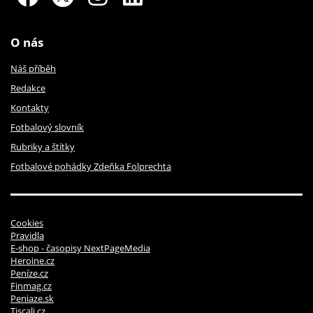
O nás
Náš příběh
Redakce
Kontakty
Fotbalový slovník
Rubriky a štítky
Fotbalové pohádky Zdeňka Folprechta
Cookies
Pravidla
E-shop - časopisy NextPageMedia
Heroine.cz
Peníze.cz
Finmag.cz
Peniaze.sk
Tiscali.cz