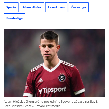
Sparta
Adam Hložek
Leverkusen
Česká liga
Bundesliga
Adam Hložek během svého posledního ligového zápasu na Slavii.
Foto: Vlastimil Vacek/Právo/Profimedia