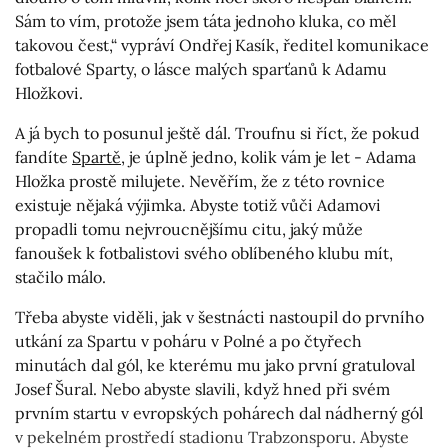
Sám to vím, protože jsem táta jednoho kluka, co měl
takovou čest,“ vypráví Ondřej Kasík, ředitel komunikace
fotbalové Sparty, o lásce malých sparťanů k Adamu
Hložkovi.
A já bych to posunul ještě dál. Troufnu si říct, že pokud
fandíte
Spartě
, je úplně jedno, kolik vám je let - Adama
Hložka prostě milujete. Nevěřím, že z této rovnice
existuje nějaká výjimka. Abyste totiž vůči Adamovi
propadli tomu nejvroucnějšímu citu, jaký může
fanoušek k fotbalistovi svého oblíbeného klubu mít,
stačilo málo.
Třeba abyste viděli, jak v šestnácti nastoupil do prvního
utkání za Spartu v poháru v Polné a po čtyřech
minutách dal gól, ke kterému mu jako první gratuloval
Josef Šural. Nebo abyste slavili, když hned při svém
prvním startu v evropských pohárech dal nádherný gól
v pekelném prostředí stadionu Trabzonsporu. Abyste