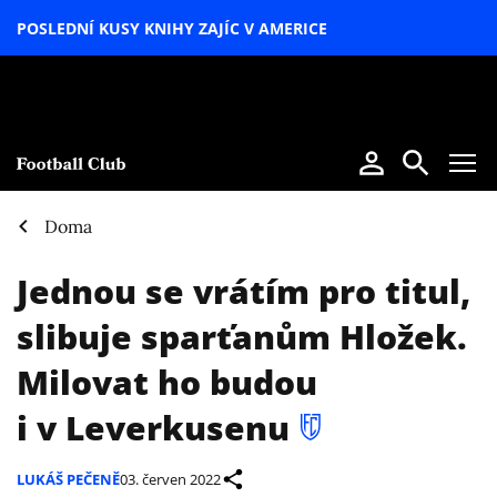
POSLEDNÍ KUSY KNIHY ZAJÍC V AMERICE
LETNÍ
SPECIÁL
Doma
Jednou se vrátím pro titul,
slibuje sparťanům Hložek.
Milovat ho budou
i v Leverkusenu
LUKÁŠ PEČENĚ
03. červen 2022