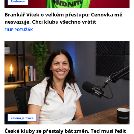
Rozhovor
Brankář Vítek o velkém přestupu: Cenovka mě
nesvazuje. Chci klubu všechno vrátit
FILIP POTUŽÁK
Zelená je tráva
České kluby se přestaly bát změn. Teď musí řešit