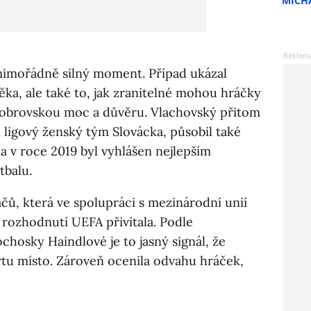
MICH
 mimořádně silný moment. Případ ukázal
ěka, ale také to, jak zranitelné mohou hráčky
r obrovskou moc a důvěru. Vlachovský přitom
 ligový ženský tým Slovácka, působil také
a v roce 2019 byl vyhlášen nejlepším
tbalu.
čů, která ve spolupráci s mezinárodní unií
, rozhodnutí UEFA přivítala. Podle
osky Haindlové je to jasný signál, že
u místo. Zároveň ocenila odvahu hráček,