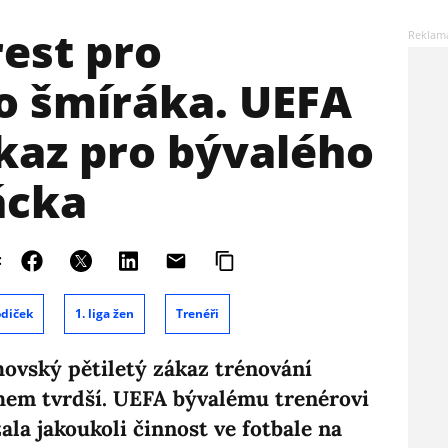
rest pro
o šmíráka. UEFA
ákaz pro bývalého
ácka
:
odiček
1. liga žen
Trenéři
ovský pětiletý zákaz trénování
ohem tvrdší. UEFA bývalému trenérovi
ala jakoukoli činnost ve fotbale na