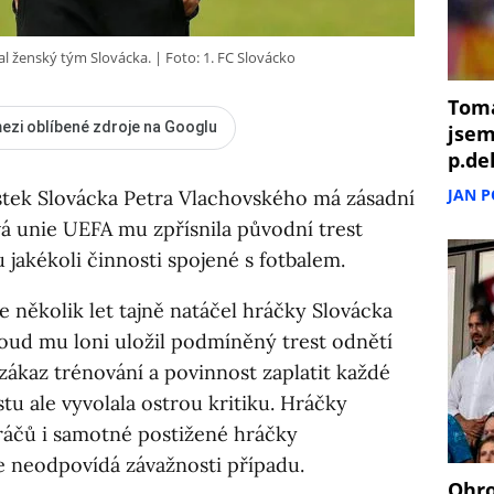
al ženský tým Slovácka.
Foto: 1. FC Slovácko
Tomá
ezi oblíbené zdroje na Googlu
jsem
p.de
JAN 
istek Slovácka Petra Vlachovského má zásadní
á unie UEFA mu zpřísnila původní trest
 jakékoli činnosti spojené s fotbalem.
že několik let tajně natáčel hráčky Slovácka
oud mu loni uložil podmíněný trest odnětí
zákaz trénování a povinnost zaplatit každé
stu ale vyvolala ostrou kritiku. Hráčky
ráčů i samotné postižené hráčky
e neodpovídá závažnosti případu.
Ohro