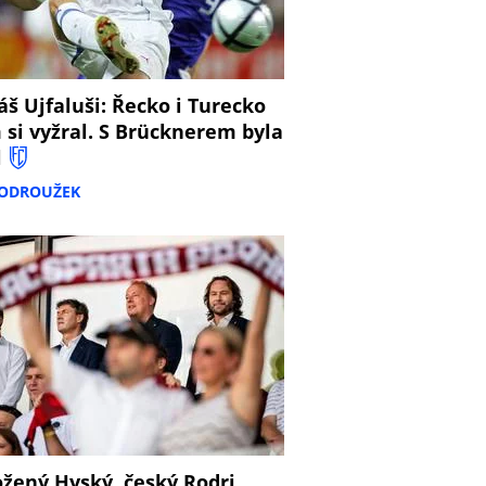
š Ujfaluši: Řecko i Turecko
 si vyžral. S Brücknerem byla
l
PODROUŽEK
žený Hyský, český Rodri,