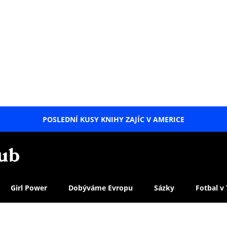
POSLEDNÍ KUSY KNIHY ZAJÍC V AMERICE
LETNÍ
SPECIÁL
Girl Power
Dobýváme Evropu
Sázky
Fotbal v