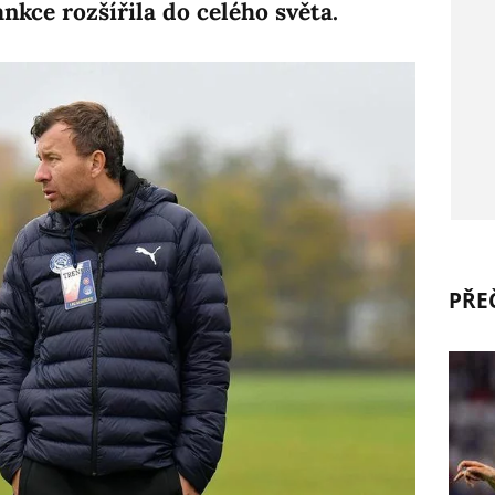
ankce rozšířila do celého světa.
PŘEČ