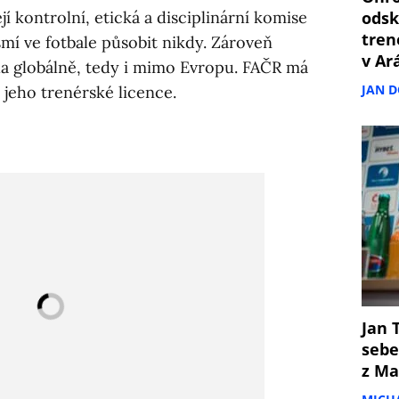
jí kontrolní, etická a disciplinární komise
odsk
tren
mí ve fotbale působit nikdy. Zároveň
v Ar
ila globálně, tedy i mimo Evropu. FAČR má
JAN 
 jeho trenérské licence.
Jan T
sebe
z Ma