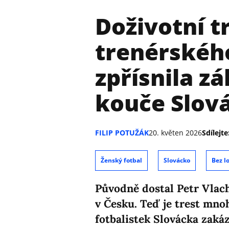
Doživotní t
trenérskéh
zpřísnila z
kouče Slov
FILIP POTUŽÁK
20. květen 2026
Sdílejte
Ženský fotbal
Slovácko
Bez l
Původně dostal Petr Vlach
v Česku. Teď je trest mn
fotbalistek Slovácka zakáz