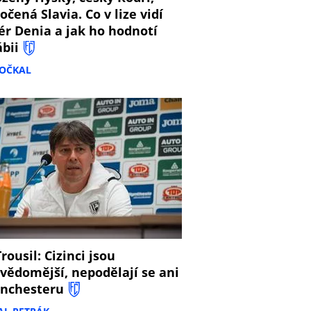
očená Slavia. Co v lize vidí
ér Denia a jak ho hodnotí
ábii
DOČKAL
8
rousil: Cizinci jsou
vědomější, nepodělají se ani
nchesteru