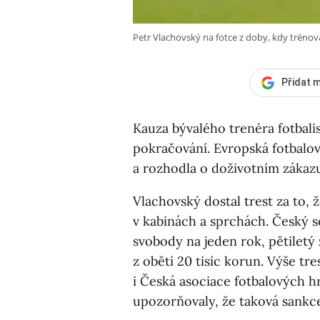
Petr Vlachovský na fotce z doby, kdy trénov
Přidat m
Kauza bývalého trenéra fotbal
pokračování. Evropská fotbalov
a rozhodla o doživotním zákazu
Vlachovský dostal trest za to, 
v kabinách a sprchách. Český s
svobody na jeden rok, pětiletý 
z obětí 20 tisíc korun. Výše tre
i Česká asociace fotbalových h
upozorňovaly, že taková sankc