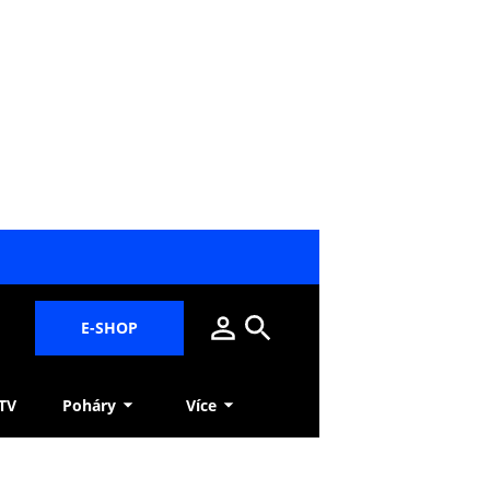
E-SHOP
 TV
Poháry
Více