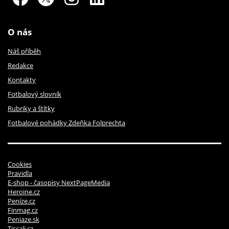
O nás
Náš příběh
Redakce
Kontakty
Fotbalový slovník
Rubriky a štítky
Fotbalové pohádky Zdeňka Folprechta
Cookies
Pravidla
E-shop - časopisy NextPageMedia
Heroine.cz
Peníze.cz
Finmag.cz
Peniaze.sk
Tiscali.cz