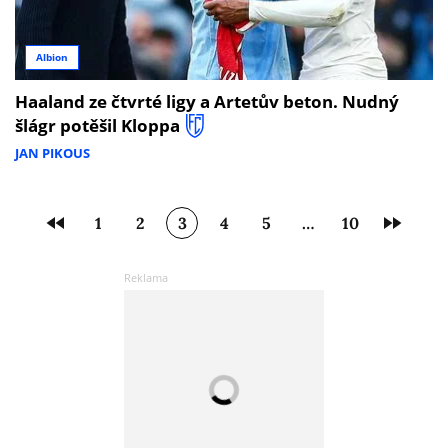
Albion
Haaland ze čtvrté ligy a Artetův beton. Nudný
šlágr potěšil Kloppa
JAN PIKOUS
1
2
3
4
5
…
10