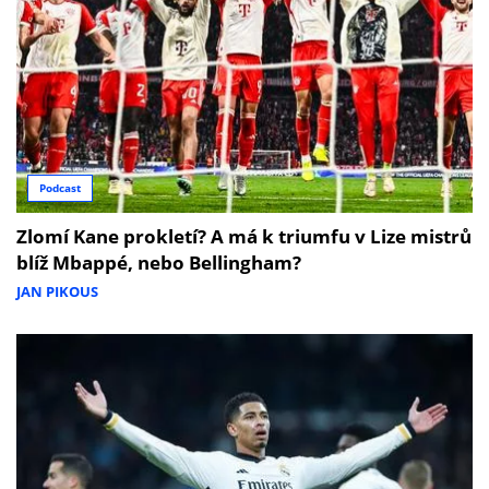
Podcast
Zlomí Kane prokletí? A má k triumfu v Lize mistrů
blíž Mbappé, nebo Bellingham?
JAN PIKOUS