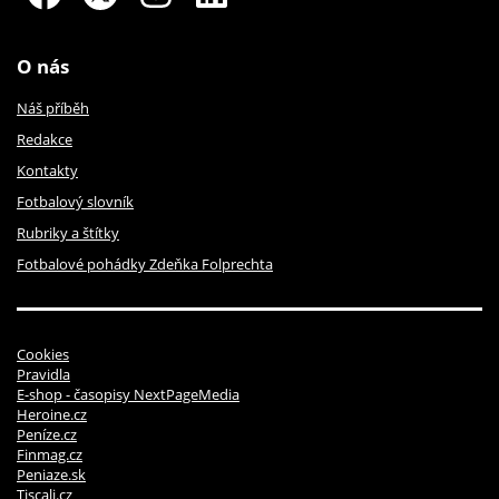
O nás
Náš příběh
Redakce
Kontakty
Fotbalový slovník
Rubriky a štítky
Fotbalové pohádky Zdeňka Folprechta
Cookies
Pravidla
E-shop - časopisy NextPageMedia
Heroine.cz
Peníze.cz
Finmag.cz
Peniaze.sk
Tiscali.cz