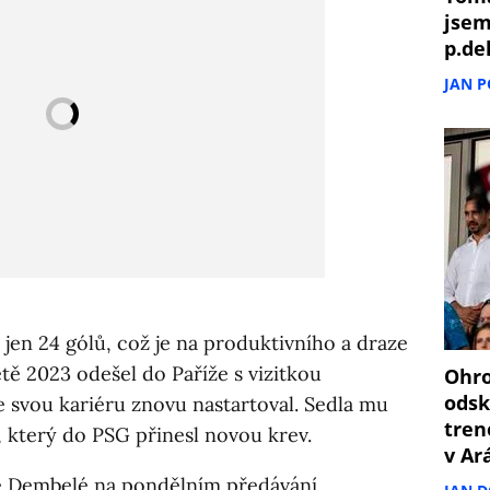
jsem
p.de
JAN 
l jen 24 gólů, což je na produktivního a draze
tě 2023 odešel do Paříže s vizitkou
Ohro
odsk
 svou kariéru znovu nastartoval. Sedla mu
tren
 který do PSG přinesl novou krev.
v Ar
se Dembelé na pondělním předávání.