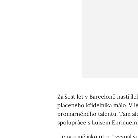
Za šest let v Barceloně nastříle
placeného křídelníka málo. V lé
promarněného talentu. Tam ale
spolupráce s Luisem Enriquem,
„Je pro mě jako otec,“ vyznal 