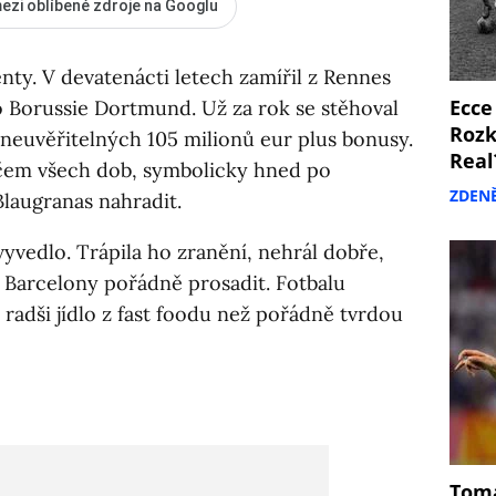
ezi oblíbené zdroje na Googlu
lenty. V devatenácti letech zamířil z Rennes
Ecce
o Borussie Dortmund. Už za rok se stěhoval
Rozk
a neuvěřitelných 105 milionů eur plus bonusy.
Real
áčem všech dob, symbolicky hned po
ZDEN
laugranas nahradit.
yvedlo. Trápila ho zranění, nehrál dobře,
Barcelony pořádně prosadit. Fotbalu
radši jídlo z fast foodu než pořádně tvrdou
Tomá