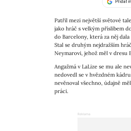
Přidat m
Patřil mezi největší světové ta
jako hráč s velkým příslibem d
do Barcelony, která za něj dal
Stal se druhým nejdražším hr
Neymarovi, jehož měl v dresu B
Angažmá v LaLize se mu ale nev
nedovedl se v hvězdném kádru 
nevěnoval všechno, údajně měl 
práci.