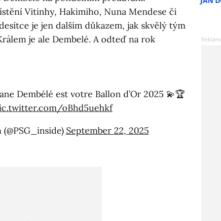
JAN 
stění Vitinhy, Hakimiho, Nuna Mendese či
sítce je jen dalším důkazem, jak skvělý tým
 Králem je ale Dembelé. A odteď na rok
ne Dembélé est votre Ballon d’Or 2025 💫🏆
ic.twitter.com/oBhd5uehkf
n (@PSG_inside)
September 22, 2025