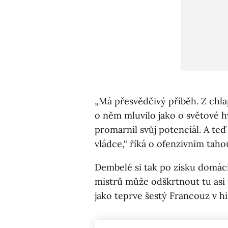
„Má přesvědčivý příběh. Z chla
o něm mluvilo jako o světové 
promarnil svůj potenciál. A teď
vládce,“ říká o ofenzivním tah
Dembelé si tak po zisku domácích
mistrů může odškrtnout tu asi n
jako teprve šestý Francouz v his