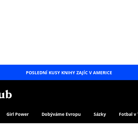
POSLEDNÍ KUSY KNIHY ZAJÍC V AMERICE
LETNÍ
SPECIÁL
Girl Power
Dobýváme Evropu
Sázky
Fotbal v