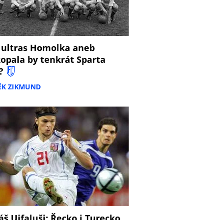
 ultras Homolka aneb
opala by tenkrát Sparta
?
ĚK ZIKMUND
š Ujfaluši: Řecko i Turecko