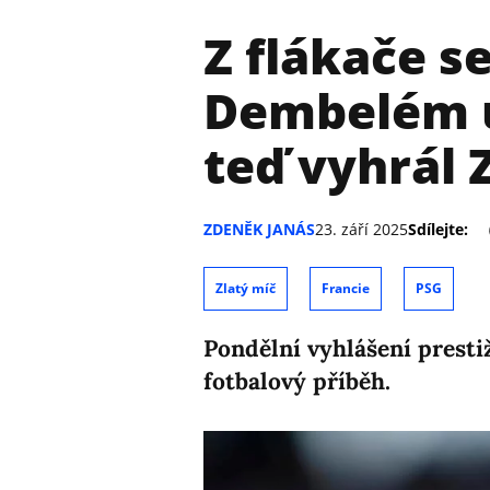
Z flákače s
Dembelém už
teď vyhrál 
ZDENĚK JANÁS
23. září 2025
Sdílejte:
Zlatý míč
Francie
PSG
Pondělní vyhlášení presti
fotbalový příběh.