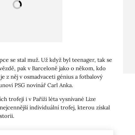
pce se stal muž. Už když byl teenager, tak se
hvězdě, pak v Barceloně jako o někom, kdo
 je z něj v osmadvaceti génius a fotbalový
ounovi PSG novinář Carl Anka.
 trofejí i v Paříži léta vysnívané Lize
ejcennější individuální trofej, kterou získal
torii.