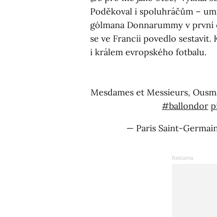
Poděkoval i spoluhráčům – umí
gólmana Donnarummy v první de
se ve Francii povedlo sestavit.
i králem evropského fotbalu.
Mesdames et Messieurs, Ousma
#ballondor
p
— Paris Saint-Germai