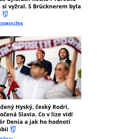
 si vyžral. S Brücknerem byla
l
PODROUŽEK
8
žený Hyský, český Rodri,
očená Slavia. Co v lize vidí
ér Denia a jak ho hodnotí
ábii