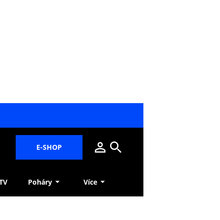
E-SHOP
 TV
Poháry
Více