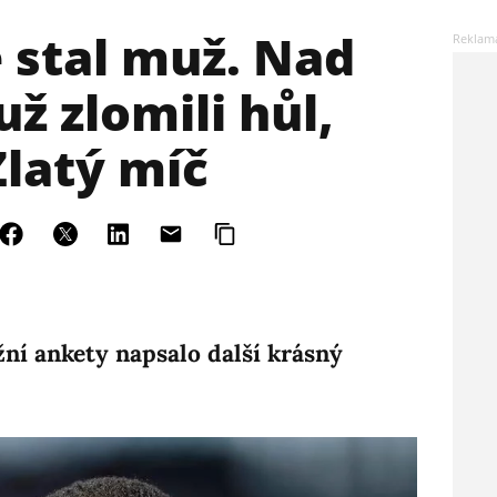
e stal muž. Nad
 zlomili hůl,
Zlatý míč
žní ankety napsalo další krásný