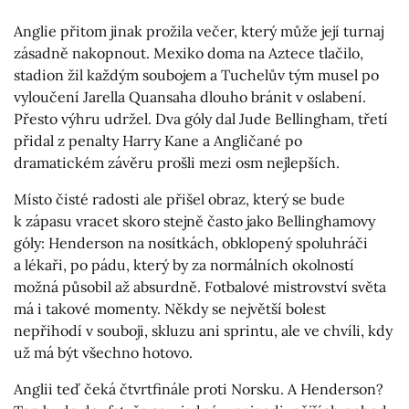
Anglie přitom jinak prožila večer, který může její turnaj
zásadně nakopnout. Mexiko doma na Aztece tlačilo,
stadion žil každým soubojem a Tuchelův tým musel po
vyloučení Jarella Quansaha dlouho bránit v oslabení.
Přesto výhru udržel. Dva góly dal Jude Bellingham, třetí
přidal z penalty Harry Kane a Angličané po
dramatickém závěru prošli mezi osm nejlepších.
Místo čisté radosti ale přišel obraz, který se bude
k zápasu vracet skoro stejně často jako Bellinghamovy
góly: Henderson na nosítkách, obklopený spoluhráči
a lékaři, po pádu, který by za normálních okolností
možná působil až absurdně. Fotbalové mistrovství světa
má i takové momenty. Někdy se největší bolest
nepřihodí v souboji, skluzu ani sprintu, ale ve chvíli, kdy
už má být všechno hotovo.
Anglii teď čeká čtvrtfinále proti Norsku. A Henderson?