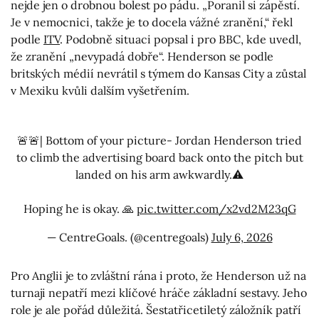
nejde jen o drobnou bolest po pádu. „Poranil si zápěstí.
Je v nemocnici, takže je to docela vážné zranění,“ řekl
podle
ITV
. Podobně situaci popsal i pro BBC, kde uvedl,
že zranění „nevypadá dobře“. Henderson se podle
britských médií nevrátil s týmem do Kansas City a zůstal
v Mexiku kvůli dalším vyšetřením.
🚨🚨| Bottom of your picture- Jordan Henderson tried
to climb the advertising board back onto the pitch but
landed on his arm awkwardly.⚠️
Hoping he is okay. 🙏
pic.twitter.com/x2vd2M23qG
— CentreGoals. (@centregoals)
July 6, 2026
Pro Anglii je to zvláštní rána i proto, že Henderson už na
turnaji nepatří mezi klíčové hráče základní sestavy. Jeho
role je ale pořád důležitá. Šestatřicetiletý záložník patří