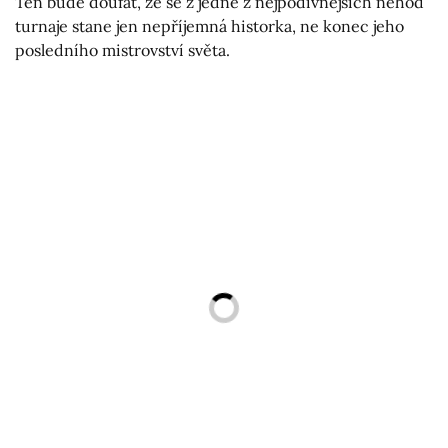
Ten bude doufat, že se z jedné z nejpodivnějších nehod
turnaje stane jen nepříjemná historka, ne konec jeho
posledního mistrovství světa.