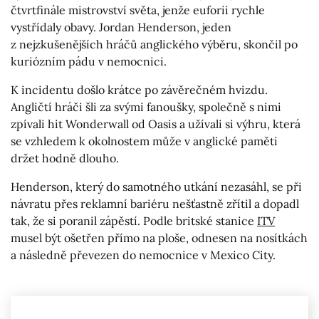
čtvrtfinále mistrovství světa, jenže euforii rychle
vystřídaly obavy. Jordan Henderson, jeden
z nejzkušenějších hráčů anglického výběru, skončil po
kuriózním pádu v nemocnici.
K incidentu došlo krátce po závěrečném hvizdu.
Angličtí hráči šli za svými fanoušky, společně s nimi
zpívali hit Wonderwall od Oasis a užívali si výhru, která
se vzhledem k okolnostem může v anglické paměti
držet hodně dlouho.
Henderson, který do samotného utkání nezasáhl, se při
návratu přes reklamní bariéru nešťastně zřítil a dopadl
tak, že si poranil zápěstí. Podle britské stanice
ITV
musel být ošetřen přímo na ploše, odnesen na nosítkách
a následně převezen do nemocnice v Mexico City.