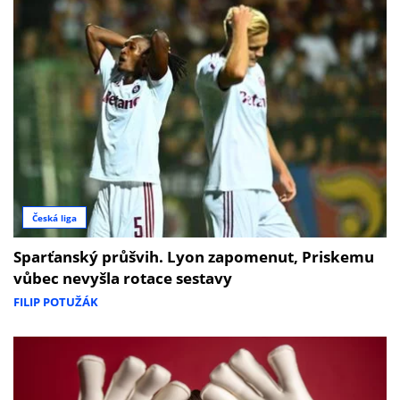
Česká liga
Sparťanský průšvih. Lyon zapomenut, Priskemu
vůbec nevyšla rotace sestavy
FILIP POTUŽÁK