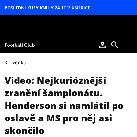
POSLEDNÍ KUSY KNIHY ZAJÍC V AMERICE
LETNÍ
SPECIÁL
Venku
Video: Nejkurióznější
zranění šampionátu.
Henderson si namlátil po
oslavě a MS pro něj asi
skončilo