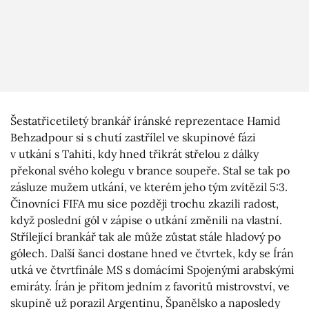
Šestatřicetiletý brankář íránské reprezentace Hamid
Behzadpour si s chutí zastřílel ve skupinové fázi
v utkání s Tahiti, kdy hned třikrát střelou z dálky
překonal svého kolegu v brance soupeře. Stal se tak po
zásluze mužem utkání, ve kterém jeho tým zvítězil 5:3.
Činovníci FIFA mu sice později trochu zkazili radost,
když poslední gól v zápise o utkání změnili na vlastní.
Střílející brankář tak ale může zůstat stále hladový po
gólech. Další šanci dostane hned ve čtvrtek, kdy se Írán
utká ve čtvrtfinále MS s domácími Spojenými arabskými
emiráty. Írán je přitom jedním z favoritů mistrovství, ve
skupině už porazil Argentinu, Španělsko a naposledy