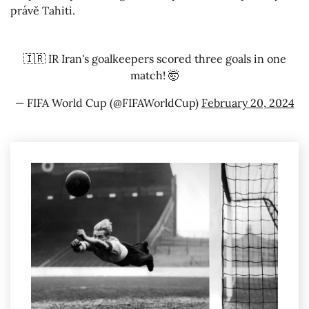
právě Tahiti.
🇮🇷 IR Iran's goalkeepers scored three goals in one
match! 🤯
— FIFA World Cup (@FIFAWorldCup)
February 20, 2024