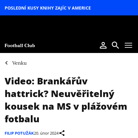
POSLEDNÍ KUSY KNIHY ZAJÍC V AMERICE
LETNÍ
SPECIÁL
Venku
Video: Brankářův
hattrick? Neuvěřitelný
kousek na MS v plážovém
fotbalu
FILIP POTUŽÁK
20. únor 2024